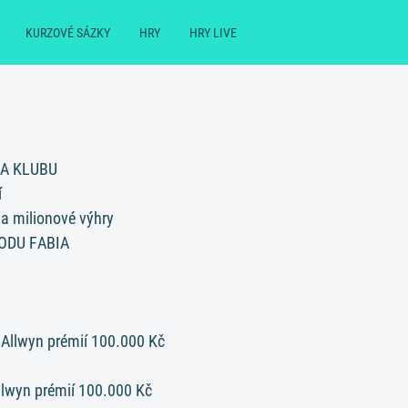
KURZOVÉ SÁZKY
HRY
HRY LIVE
KA KLUBU
í
a milionové výhry
ODU FABIA
 Allwyn prémií 100.000 Kč
Allwyn prémií 100.000 Kč