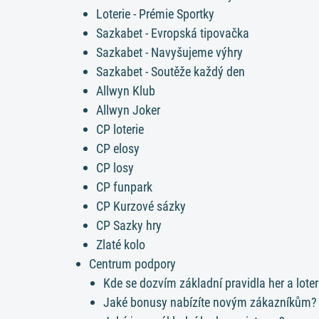
Loterie - Prémie Sportky
Sazkabet - Evropská tipovačka
Sazkabet - Navyšujeme výhry
Sazkabet - Soutěže každý den
Allwyn Klub
Allwyn Joker
CP loterie
CP elosy
CP losy
CP funpark
CP Kurzové sázky
CP Sazky hry
Zlaté kolo
Centrum podpory
​Kde se dozvím základní pravidla her a loter
Jaké bonusy nabízíte novým zákazníkům?