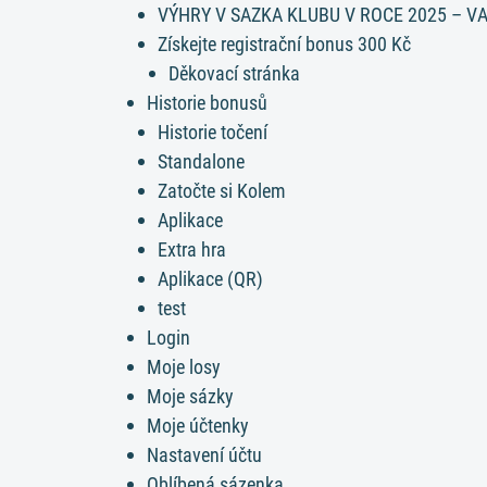
VÝHRY V SAZKA KLUBU V ROCE 2025 – V
Získejte registrační bonus 300 Kč
Děkovací stránka
Historie bonusů
Historie točení
Standalone
Zatočte si Kolem
Aplikace
Extra hra
Aplikace (QR)
test
Login
Moje losy
Moje sázky
Moje účtenky
Nastavení účtu
Oblíbená sázenka