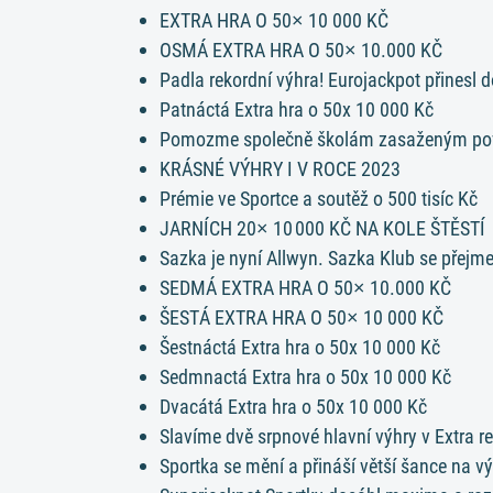
EXTRA HRA O 50× 10 000 KČ
OSMÁ EXTRA HRA O 50× 10.000 KČ
Padla rekordní výhra! Eurojackpot přinesl 
Patnáctá Extra hra o 50x 10 000 Kč
Pomozme společně školám zasaženým p
KRÁSNÉ VÝHRY I V ROCE 2023
Prémie ve Sportce a soutěž o 500 tisíc Kč
JARNÍCH 20× 10 000 KČ NA KOLE ŠTĚSTÍ
Sazka je nyní Allwyn. Sazka Klub se přejm
SEDMÁ EXTRA HRA O 50× 10.000 KČ
ŠESTÁ EXTRA HRA O 50× 10 000 KČ
Šestnáctá Extra hra o 50x 10 000 Kč
Sedmnactá Extra hra o 50x 10 000 Kč
Dvacátá Extra hra o 50x 10 000 Kč
Slavíme dvě srpnové hlavní výhry v Extra re
Sportka se mění a přináší větší šance na v