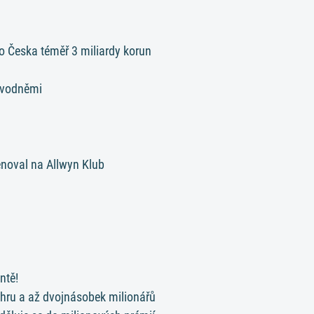
do Česka téměř 3 miliardy korun
ovodněmi
enoval na Allwyn Klub
ntě!
ýhru a až dvojnásobek milionářů