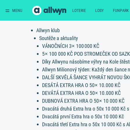
MENU
LOTERIE
LOSY
FUNPARK
Allwyn klub
Soutěže a aktuality
VÁNOČNÍCH 3× 100 000 KČ
5× 100 000 KČ POD STROMEČEK OD SAZ
Díky Allwynu násobíme výhry na Kole štěst
Allwyn Milionový týden: Každý den šance n
DALŠÍ SKVĚLÁ ŠANCE VYHRÁT NOVOU ŠK
DESÁTÁ EXTRA HRA O 50× 10.000 KČ
DEVÁTÁ EXTRA HRA O 50× 10.000 KČ
DUBNOVÁ EXTRA HRA O 50× 10 000 KČ
Dvacátá druhá Extra hra o 50x 10 000 Kč s
Dvacátá první Extra hra o 50x 10 000 Kč
Dvacátá třetí Extra hra o 50x 10 000 Kč s 