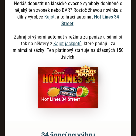
Nedáš dopustit na klasické ovocné symboly doplněné o
nějaký ten zvonek nebo BAR? Roztoč žhavou novinku z
dílny výrobce
Kajot
, a to hrací automat
Hot Lines 34
Street
.
Zahraj si výherní automat v režimu za peníze a sáhni si
tak na některý z
Kajot jackpotů
, které padají i za
minimální sázky. Ten platinový startuje na úžasných 150
tisících!
Hot Lines 34 Street
34 šancí na výhru