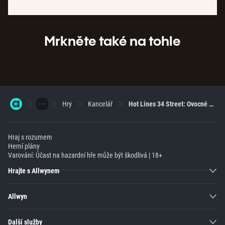
Mrkněte také na tohle
Hry
Kancelář
Hot Lines 34 Street: Ovocné výhry, které tě rozžhaví
Hraj s rozumem
Herní plány
Varování: Účast na hazardní hře může být škodlivá | 18+
Hrajte s Allwynem
Allwyn
Další služby