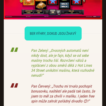
BER VÝHRY, DOKUD JSOU ŽHAVÝ
Pan Zelený: „Ovocných automatů není
nikdy dost, ale je fajn, když se od sebe
mašiny trochu liší. Rozvržení válců a
vyplácení z obou směrů dělá z Hot Lines
34 Street unikátní mašinu, která rozhodně
nenudí!“
Pan Červený: „Trochu mi trvalo pochopit
bonusovku, naštěstí ale padá tak často, že
jsem to měl za chvíli v malíku. I jeden free
spin může zahrát pořádný divadlo 😊!“