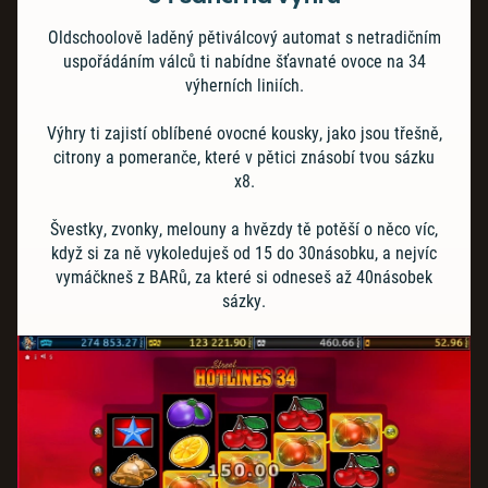
Oldschoolově laděný pětiválcový automat s netradičním
uspořádáním válců ti nabídne šťavnaté ovoce na 34
výherních liniích.
Výhry ti zajistí oblíbené ovocné kousky, jako jsou třešně,
citrony a pomeranče, které v pětici znásobí tvou sázku
x8.
Švestky, zvonky, melouny a hvězdy tě potěší o něco víc,
když si za ně vykoleduješ od 15 do 30násobku, a nejvíc
vymáčkneš z BARů, za které si odneseš až 40násobek
sázky.