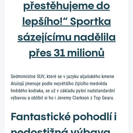
přestěhujeme do
lepšího!“ Sportka
sázejícímu nadělila
přes 31 milionů
Sedmimístné SUV, které se v jazyku aljašského kmene
Aluiiqů jmenuje podle největšího žijícího medvěda
hnědého kodiaka, se už v základu pyšní nadstandardní
výbavou a oblíbil si ho i Jeremy Clarkson z Top Gearu.
Fantastické pohodlí i
nedostižná výbava