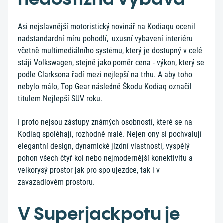
Asi nejslavnější motoristický novinář na Kodiaqu ocenil
nadstandardní míru pohodlí, luxusní vybavení interiéru
včetně multimediálního systému, který je dostupný v celé
stáji Volkswagen, stejně jako poměr cena - výkon, který se
podle Clarksona řadí mezi nejlepší na trhu. A aby toho
nebylo málo, Top Gear následně Škodu Kodiaq označil
titulem Nejlepší SUV roku.
I proto nejsou zástupy známých osobností, které se na
Kodiaq spoléhají, rozhodně malé. Nejen ony si pochvalují
elegantní design, dynamické jízdní vlastnosti, vyspělý
pohon všech čtyř kol nebo nejmodernější konektivitu a
velkorysý prostor jak pro spolujezdce, tak i v
zavazadlovém prostoru.
V Superjackpotu je