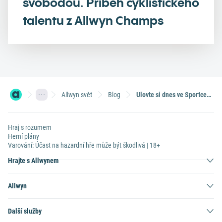
svobodou. Příběh cyklistického
talentu z Allwyn Champs
Allwyn svět
Blog
Ulovte si dnes ve Sportce nadupanou Škodu Kodiaq a 166,1 milionu k tomu
Hraj s rozumem
Herní plány
Varování: Účast na hazardní hře může být škodlivá | 18+
Hrajte s Allwynem
Allwyn
Další služby