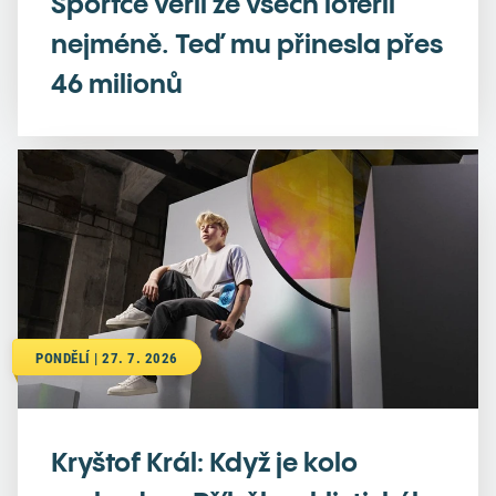
Sportce věřil ze všech loterií
nejméně. Teď mu přinesla přes
46 milionů
PONDĚLÍ | 27. 7. 2026
Kryštof Král: Když je kolo