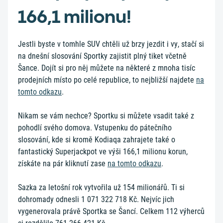
166,1 milionu!
Jestli byste v tomhle SUV chtěli už brzy jezdit i vy, stačí si
na dnešní slosování Sportky zajistit plný tiket včetně
Šance. Dojít si pro něj můžete na některé z mnoha tisíc
prodejních místo po celé republice, to nejbližší najdete
na
tomto odkazu
.
Nikam se vám nechce? Sportku si můžete vsadit také z
pohodlí svého domova. Vstupenku do pátečního
slosování, kde si kromě Kodiaqa zahrajete také o
fantastický Superjackpot ve výši 166,1 milionu korun,
získáte na pár kliknutí zase
na tomto odkazu
.
Sazka za letošní rok vytvořila už 154 milionářů. Ti si
dohromady odnesli 1 071 322 718 Kč. Nejvíc jich
vygenerovala právě Sportka se Šancí. Celkem 112 výherců