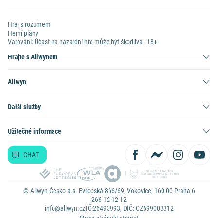
Hraj s rozumem
Herní plány
Varování: Účast na hazardní hře může být škodlivá | 18+
Hrajte s Allwynem
Allwyn
Další služby
Užitečné informace
CHAT
© Allwyn Česko a.s. Evropská 866/69, Vokovice, 160 00 Praha 6
266 12 12 12
info@allwyn.cz
IČ:26493993, DIČ: CZ699003312