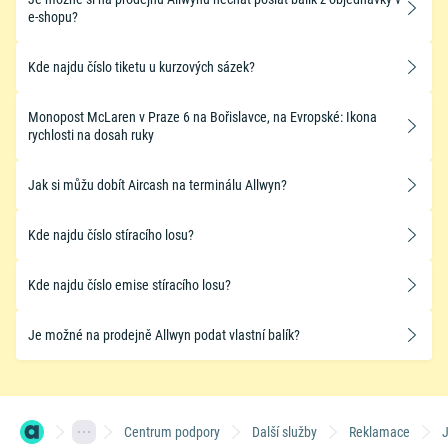
e-shopu?
Kde najdu číslo tiketu u kurzových sázek?
Monopost McLaren v Praze 6 na Bořislavce, na Evropské: Ikona
rychlosti na dosah ruky
Jak si můžu dobít Aircash na terminálu Allwyn?
Kde najdu číslo stíracího losu?
Kde najdu číslo emise stíracího losu?
Je možné na prodejně Allwyn podat vlastní balík?
Centrum podpory
Další služby
Reklamace
J