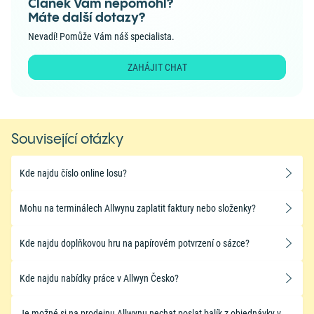
Článek Vám nepomohl?
Máte další dotazy?
Nevadí! Pomůže Vám náš specialista.
ZAHÁJIT CHAT
Související otázky
Kde najdu číslo online losu?
Mohu na terminálech Allwynu zaplatit faktury nebo složenky?
Kde najdu doplňkovou hru na papírovém potvrzení o sázce?
Kde najdu nabídky práce v Allwyn Česko?
Je možné si na prodejnu Allwynu nechat poslat balík z objednávky v