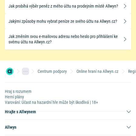
Jak probíhá výběr peněz z mého účtu na prodejním místě Allwyn?
Jakými způsoby mohu vybrat peníze ze svého účtu na Allwyn.cz?
Jak změním svou e-mailovou adresu nebo heslo pro přihlášení ke
svému účtu na Allwyn.cz?
Centrum podpory
Online hraní na Allwyn.cz
Regi
Hraj s rozumem
Herní plány
Varování: Účast na hazardní hře může být škodlivá | 18+
Hrajte s Allwynem
Allwyn