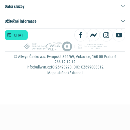
Další služby
Užitečné informace
CHAT
© Allwyn Česko a.s. Evropská 866/69, Vokovice, 160 00 Praha 6
266 12 12 12
info@allwyn.cz
IČ:26493993, DIČ: CZ699003312
Mapa stránek
Extranet