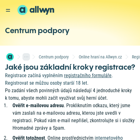
Centrum podpory
Centrum podpory
Online hraní na Allwyn.cz
Regi
Jaké jsou základní kroky registrace?
Registrace začíná vyplněním
registračního formuláře
.
Registrovat se můžou osoby starší 18 let.
Po zadání všech povinných údajů následují 4 jednoduché kroky
k tomu, abyste mohli začít využívat svůj herní účet.
Ověřit e-mailovou adresu
. Prokliknutím odkazu, který jsme
vám zaslali na e-mailovou adresu, kterou jste uvedli v
registraci. Pokud vám e-mail nepřišel, zkontrolujte si i složky
Hromadné zprávy a Spam.
Ověřit totožnost
. Online prostřednictvím
internetového