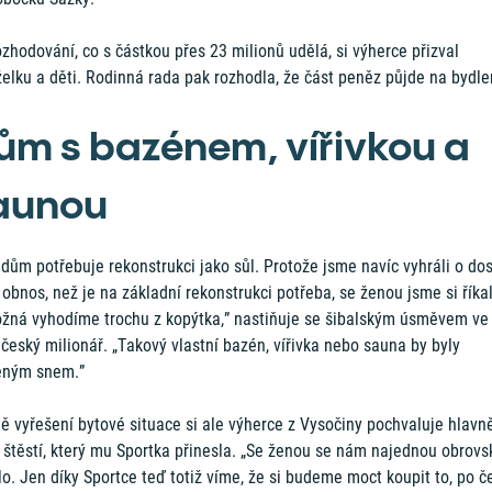
zhodování, co s částkou přes 23 milionů udělá, si výherce přizval
elku a děti. Rodinná rada pak rozhodla, že část peněz půjde na bydle
ům s bazénem, vířivkou a
aunou
dům potřebuje rekonstrukci jako sůl. Protože jsme navíc vyhráli o dos
 obnos, než je na základní rekonstrukci potřeba, se ženou jsme si říkal
ožná vyhodíme trochu z kopýtka,” nastiňuje se šibalským úsměvem ve 
český milionář. „Takový vlastní bazén, vířivka nebo sauna by byly
ěným snem.”
ě vyřešení bytové situace si ale výherce z Vysočiny pochvaluje hlavn
 štěstí, který mu Sportka přinesla. „Se ženou se nám najednou obrovs
lo. Jen díky Sportce teď totiž víme, že si budeme moct koupit to, po 