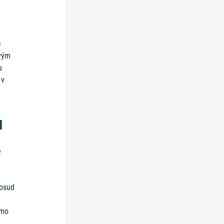
e
ovým
u
 v
a
e
dosud
ímo