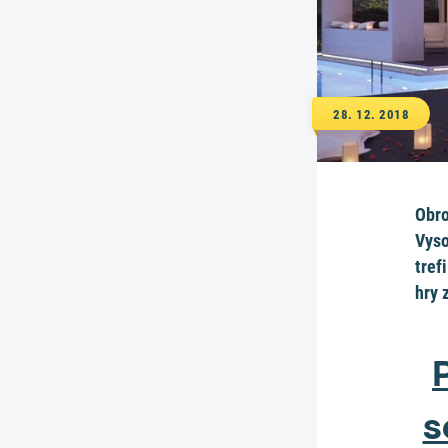
28. 12. 2018
Obro
Vyso
tref
hry 
s