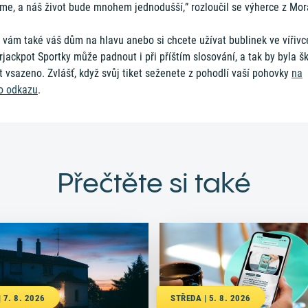
íme, a náš život bude mnohem jednodušší,” rozloučil se výherce z Mor
 vám také váš dům na hlavu anebo si chcete užívat bublinek ve vířivc
jackpot Sportky může padnout i při příštím slosování, a tak by byla š
 vsazeno. Zvlášť, když svůj tiket seženete z pohodlí vaší pohovky
na
o odkazu
.
Přečtěte si také
 7. 8. 2026
STŘEDA | 5. 8. 2026