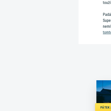
touž
Padá
Super
nemít
tomt
PÁTEK |