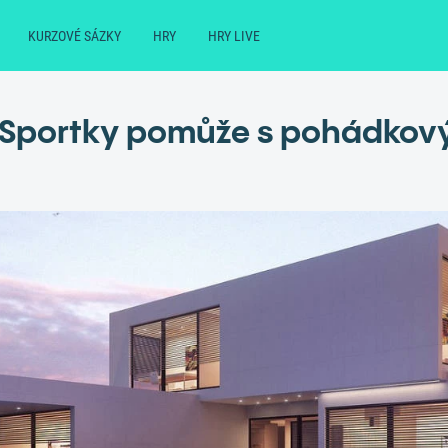
KURZOVÉ SÁZKY
HRY
HRY LIVE
e Sportky pomůže s pohádko