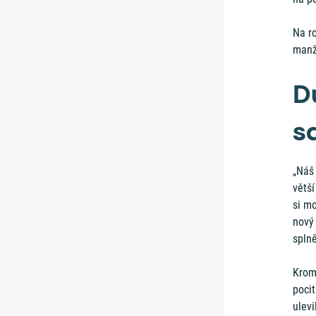
Na ro
manž
D
s
„Náš 
větší
si m
nový 
spln
Krom
pocit
ulevi