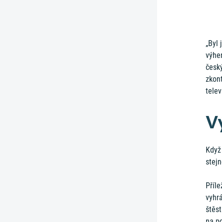
„Byl 
výher
český
zkon
telev
V
Když
stejn
Příle
vyhrá
štěst
na p