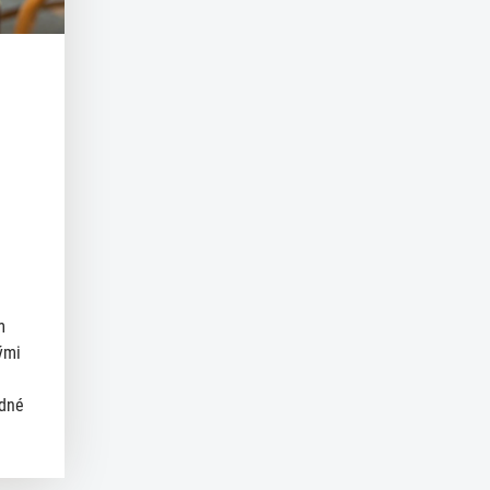
m
ými
ědné