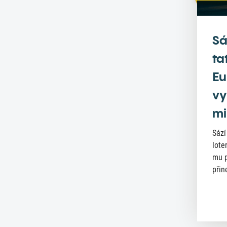
Sá
ta
Eu
vy
mi
Sází
lote
mu p
přin