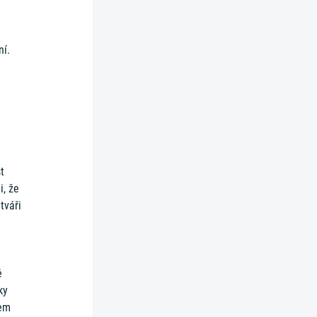
ní.
t
i, že
tváři
ě
ky
čem