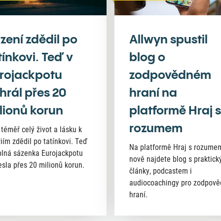
zení zdědil po
Allwyn spustil
tínkovi. Teď v
blog o
rojackpotu
zodpovědném
hrál přes 20
hraní na
lionů korun
platformě Hraj s
rozumem
 téměř celý život a lásku k
riím zdědil po tatínkovi. Teď
Na platformě Hraj s rozume
lná sázenka Eurojackpotu
nově najdete blog s praktick
esla přes 20 milionů korun.
články, podcastem i
audiocoachingy pro zodpov
hraní.