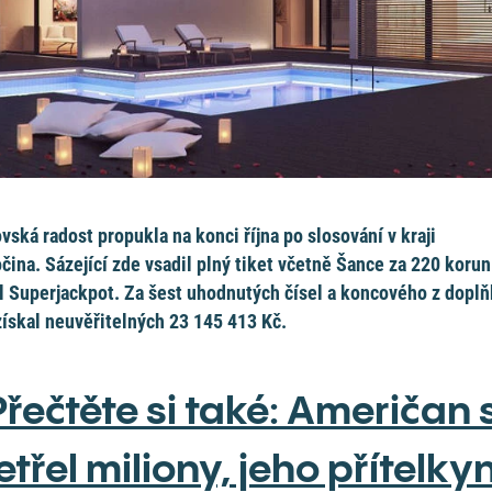
vská radost propukla na konci října po slosování v kraji
čina. Sázející zde vsadil plný tiket včetně Šance za 220 korun
il Superjackpot. Za šest uhodnutých čísel a koncového z dopl
získal neuvěřitelných 23 145 413 Kč.
Přečtěte si také: Američan s
etřel miliony, jeho přítelky