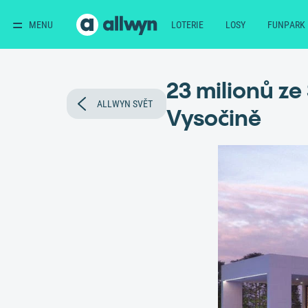
MENU
LOTERIE
LOSY
FUNPARK
23 milionů z
ALLWYN SVĚT
Vysočině