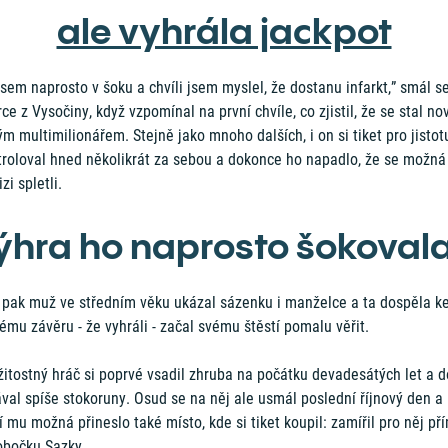
ale vyhrála jackpot
jsem naprosto v šoku a chvíli jsem myslel, že dostanu infarkt,” smál s
ce z Vysočiny, když vzpomínal na první chvíle, co zjistil, že se stal n
m multimilionářem. Stejně jako mnoho dalších, i on si tiket pro jistot
troloval hned několikrát za sebou a dokonce ho napadlo, že se možná
izi spletli.
ýhra ho naprosto šokoval
 pak muž ve středním věku ukázal sázenku i manželce a ta dospěla k
ému závěru - že vyhráli - začal svému štěstí pomalu věřit.
žitostný hráč si poprvé vsadil zhruba na počátku devadesátých let a 
val spíše stokoruny. Osud se na něj ale usmál poslední říjnový den a
í mu možná přineslo také místo, kde si tiket koupil: zamířil pro něj př
obočku Sazky.