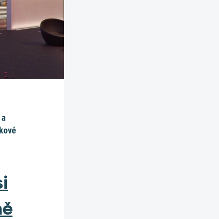
 a
ňkové
i
ně