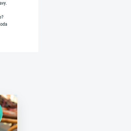
avy.
e?
koda