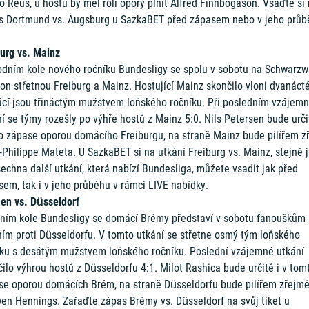
 Reus, u hostů by měl roli opory plnit Alfred Finnbogason. Vsaďte si
s Dortmund vs. Augsburg u SazkaBET před zápasem nebo v jeho průb
burg vs. Mainz
odním kole nového ročníku Bundesligy se spolu v sobotu na Schwarzw
on střetnou Freiburg a Mainz. Hostující Mainz skončilo vloni dvanácté
cí jsou třináctým mužstvem loňského ročníku. Při posledním vzájem
í se týmy rozešly po výhře hostů z Mainz 5:0. Nils Petersen bude určit
o zápase oporou domácího Freiburgu, na straně Mainz bude pilířem z
Philippe Mateta. U SazkaBET si na utkání Freiburg vs. Mainz, stejně 
echna další utkání, která nabízí Bundesliga, můžete vsadit jak před
em, tak i v jeho průběhu v rámci LIVE nabídky.
en vs. Düsseldorf
vním kole Bundesligy se domácí Brémy představí v sobotu fanouškům
ním proti Düsseldorfu. V tomto utkání se střetne osmý tým loňského
íku s desátým mužstvem loňského ročníku. Poslední vzájemné utkání
ilo výhrou hostů z Düsseldorfu 4:1. Milot Rashica bude určitě i v tom
se oporou domácích Brém, na straně Düsseldorfu bude pilířem zřejm
en Hennings. Zařaďte zápas Brémy vs. Düsseldorf na svůj tiket u