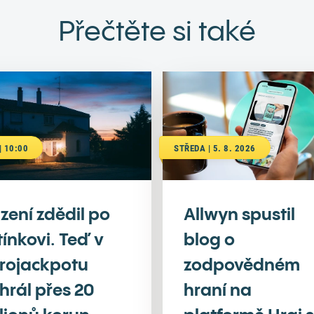
Přečtěte si také
| 10:00
STŘEDA | 5. 8. 2026
zení zdědil po
Allwyn spustil
tínkovi. Teď v
blog o
rojackpotu
zodpovědném
hrál přes 20
hraní na