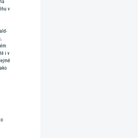
 na
ěhu v
ald-
,
ném
ě i v
řejmě
jako
to
ě