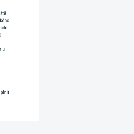
iště
ského
čilo
ě
m u
plnit