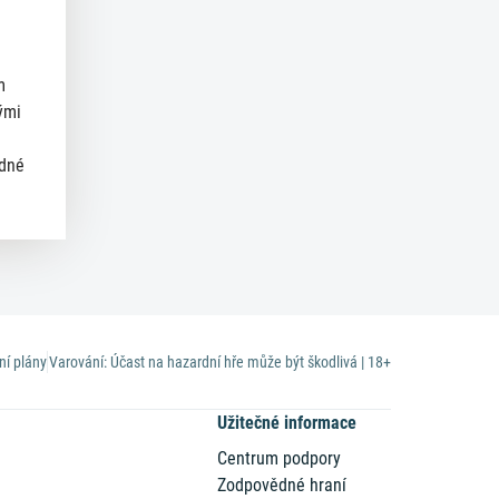
m
ými
ědné
ní plány
Varování: Účast na hazardní hře může být škodlivá | 18+
Užitečné informace
Centrum podpory
Zodpovědné hraní