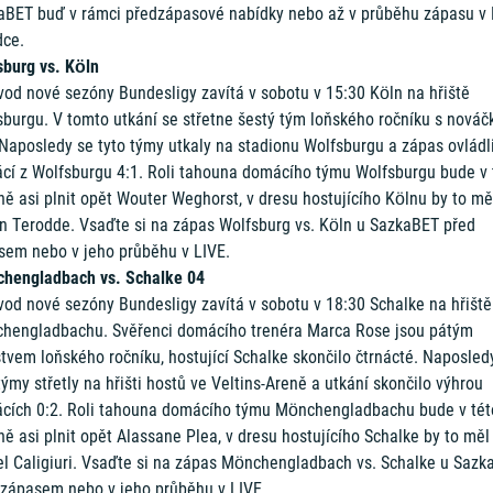
aBET buď v rámci předzápasové nabídky nebo až v průběhu zápasu v 
dce.
sburg vs. Köln
vod nové sezóny Bundesligy zavítá v sobotu v 15:30 Köln na hřiště
sburgu. V tomto utkání se střetne šestý tým loňského ročníku s nová
 Naposledy se tyto týmy utkaly na stadionu Wolfsburgu a zápas ovládl
cí z Wolfsburgu 4:1. Roli tahouna domácího týmu Wolfsburgu bude v 
ě asi plnit opět Wouter Weghorst, v dresu hostujícího Kölnu by to mě
n Terodde. Vsaďte si na zápas Wolfsburg vs. Köln u SazkaBET před
sem nebo v jeho průběhu v LIVE.
hengladbach vs. Schalke 04
vod nové sezóny Bundesligy zavítá v sobotu v 18:30 Schalke na hřiště
hengladbachu. Svěřenci domácího trenéra Marca Rose jsou pátým
tvem loňského ročníku, hostující Schalke skončilo čtrnácté. Naposled
týmy střetly na hřišti hostů ve Veltins-Areně a utkání skončilo výhrou
cích 0:2. Roli tahouna domácího týmu Mönchengladbachu bude v tét
ě asi plnit opět Alassane Plea, v dresu hostujícího Schalke by to měl
el Caligiuri. Vsaďte si na zápas Mönchengladbach vs. Schalke u Sazk
 zápasem nebo v jeho průběhu v LIVE.