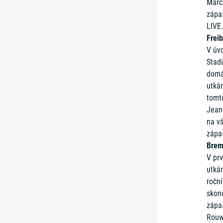
Marco
zápa
LIVE.
Frei
V úv
Stadi
domá
utkán
tomt
Jean-
na vš
zápas
Brem
V pr
utká
ročn
skonč
zápa
Rouw