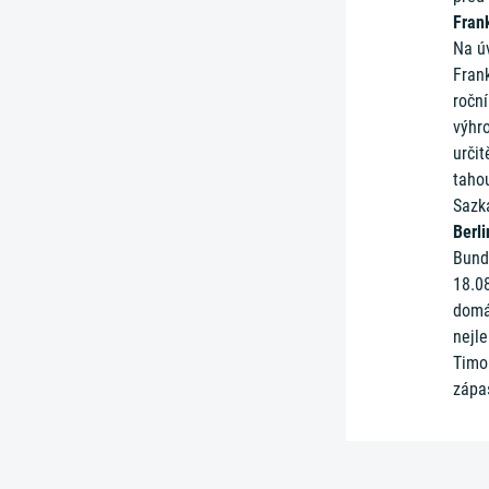
Fran
Na ú
Fran
roční
výhr
určit
taho
Sazk
Berli
Bunde
18.08
domá
nejle
Timo
zápa