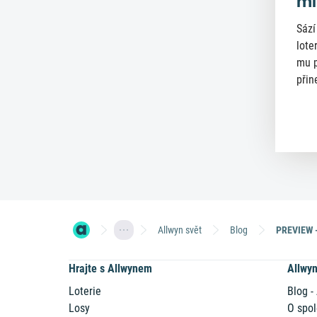
mi
Sází
lote
mu p
přin
Allwyn svět
Blog
PREVIEW -
Hrajte s Allwynem
Allwy
Loterie
Blog -
Losy
O spol