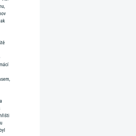
nu,
hov
jak
ště
o
omácí
asem,
na
s
řišti
gu
byl