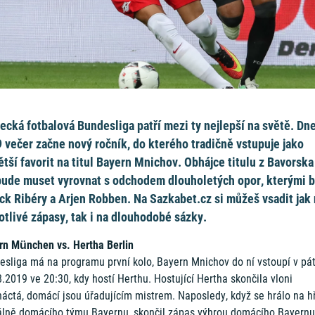
cká fotbalová Bundesliga patří mezi ty nejlepší na světě. Dne
9 večer začne nový ročník, do kterého tradičně vstupuje jako
ětší favorit na titul Bayern Mnichov. Obhájce titulu z Bavorska
bude muset vyrovnat s odchodem dlouholetých opor, kterými b
ck Ribéry a Arjen Robben. Na Sazkabet.cz si můžeš vsadit jak
otlivé zápasy, tak i na dlouhodobé sázky.
rn München vs. Hertha Berlin
esliga má na programu první kolo, Bayern Mnichov do ní vstoupí v pá
.2019 ve 20:30, kdy hostí Herthu. Hostující Hertha skončila vloni
áctá, domácí jsou úřadujícím mistrem. Naposledy, když se hrálo na hř
álně domácího týmu Bayernu, skončil zápas výhrou domácího Bayernu