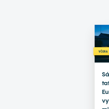
VČERA 
Sá
ta
Eu
vy