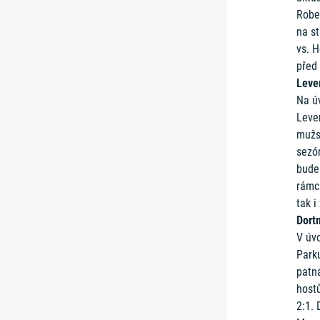
Robe
na s
vs. H
před 
Leve
Na ú
Leve
mužs
sezón
bude
rámc
tak i
Dort
V úv
Park
patn
host
2:1. 