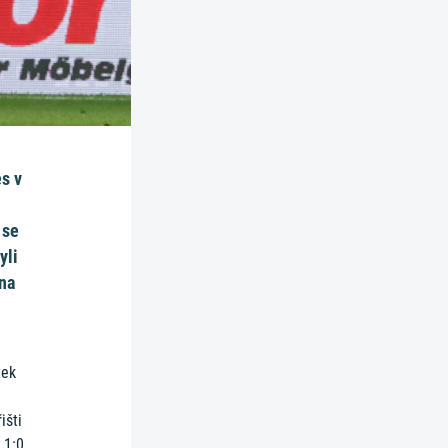
s v
 se
yli
 na
tek
išti
 1:0.