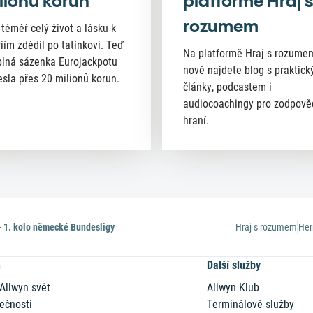
lionů korun
platformě Hraj s
rozumem
 téměř celý život a lásku k
riím zdědil po tatínkovi. Teď
Na platformě Hraj s rozume
lná sázenka Eurojackpotu
nově najdete blog s praktick
esla přes 20 milionů korun.
články, podcastem i
audiocoachingy pro zodpov
hraní.
 1. kolo německé Bundesligy
Hraj s rozumem
Her
n
Další služby
 Allwyn svět
Allwyn Klub
ečnosti
Terminálové služby