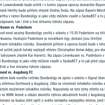
rt Lewandowski bude určitě i v tomto zápase oporou domácího Bayer
traně Herthy bude pilířem zřejmě Ondrej Duda. Na zápas Bayern Mnic
ertha v rámci Bundesligy si jako vždy můžete vsadit u SazkaBET a to 
zápasem, tak i živě u live streamu tohoto zápasu.
rkusen vs. Paderborn
vod nové sezóny Bundesligy zavítá v sobotu v 15:30 Paderborn na hři
rkusenu. Hostující Paderborn je nováčkem ligy, domácí jsou čtvrtým
tvem loňského ročníku. Stavebním pilířem a oporou hostů bude v tét
ě určitě jejich loňský nejlepší střelec Christopher Antwi-Adjej, pro d
 tahounem zřejmě Kai Havertz. Na zápas Leverkusen vs. Paderborn v
i Bundesligy si jako vždy můžete vsadit u SazkaBET a to jak před záp
 živě u live streamu tohoto zápasu.
mund vs. Augsburg FC
odním kole nového ročníku Bundesligy se spolu v sobotu v Signal Idu
u střetnou Dortmund a Augsburg. Utká se vícemistr loňského ročníku 
áctým mužstvem loňského ročníku. Naposledy se tyto týmy střetly na h
ů ve WWK Areně a utkání skončilo výhrou aktuálních hostů z Augsbur
Domácí se budou chtít opřít o svého loňského nejlepšího střelce, jímž 