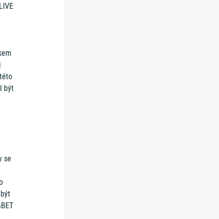
LIVE
čkem
i
této
l být
y se
o
 být
aBET