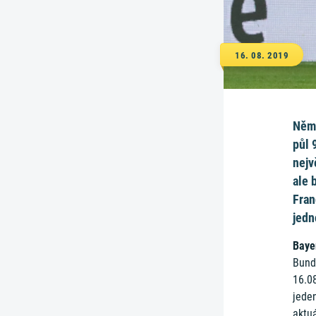
16. 08. 2019
Něme
půl 
nejv
ale 
Fran
jedn
Baye
Bund
16.08
jeden
aktu