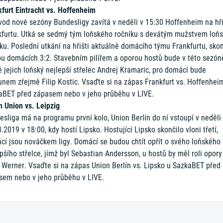
kfurt Eintracht vs. Hoffenheim
vod nové sezóny Bundesligy zavítá v neděli v 15:30 Hoffenheim na hř
kfurtu. Utká se sedmý tým loňského ročníku s devátým mužstvem loň
ku. Poslední utkání na hřišti aktuálně domácího týmu Frankfurtu, skon
ou domácích 3:2. Stavebním pilířem a oporou hostů bude v této sezón
ě jejich loňský nejlepší střelec Andrej Kramaric, pro domácí bude
unem zřejmě Filip Kostic. Vsaďte si na zápas Frankfurt vs. Hoffenhei
aBET před zápasem nebo v jeho průběhu v LIVE.
n Union vs. Leipzig
sliga má na programu první kolo, Union Berlín do ní vstoupí v neděli
.2019 v 18:00, kdy hostí Lipsko. Hostující Lipsko skončilo vloni třetí,
cí jsou nováčkem ligy. Domácí se budou chtít opřít o svého loňského
pšího střelce, jímž byl Sebastian Andersson, u hostů by měl roli opory 
 Werner. Vsaďte si na zápas Union Berlín vs. Lipsko u SazkaBET před
sem nebo v jeho průběhu v LIVE.