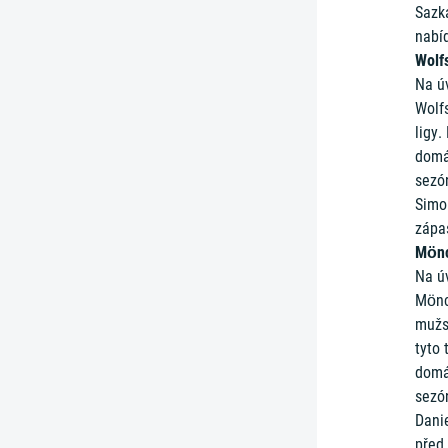
Sazk
nabí
Wolf
Na ú
Wolf
ligy.
domá
sezón
Simo
zápa
Mönc
Na ú
Mönc
mužs
tyto 
domá
sezón
Dani
před