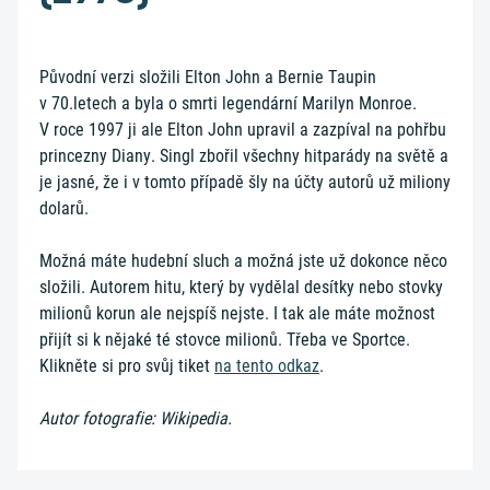
Původní verzi složili Elton John a Bernie Taupin
v 70.letech a byla o smrti legendární Marilyn Monroe.
V roce 1997 ji ale Elton John upravil a zazpíval na pohřbu
princezny Diany. Singl zbořil všechny hitparády na světě a
je jasné, že i v tomto případě šly na účty autorů už miliony
dolarů.
Možná máte hudební sluch a možná jste už dokonce něco
složili. Autorem hitu, který by vydělal desítky nebo stovky
milionů korun ale nejspíš nejste. I tak ale máte možnost
přijít si k nějaké té stovce milionů. Třeba ve Sportce.
Klikněte si pro svůj tiket
na tento odkaz
.
Autor fotografie: Wikipedia.