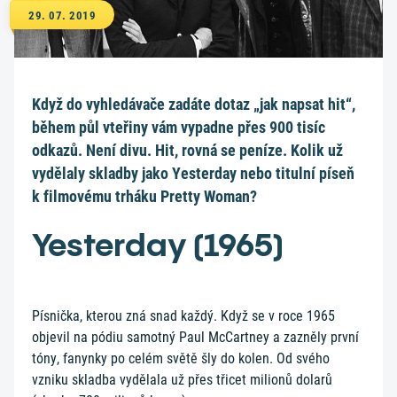
29. 07. 2019
Když do vyhledávače zadáte dotaz „jak napsat hit“,
během půl vteřiny vám vypadne přes 900 tisíc
odkazů. Není divu. Hit, rovná se peníze. Kolik už
vydělaly skladby jako Yesterday nebo titulní píseň
k filmovému trháku Pretty Woman?
Yesterday (1965)
Písnička, kterou zná snad každý. Když se v roce 1965
objevil na pódiu samotný Paul McCartney a zazněly první
tóny, fanynky po celém světě šly do kolen. Od svého
vzniku skladba vydělala už přes třicet milionů dolarů