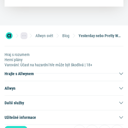
Allwyn svět
Blog
Yesterday nebo Pretty Woman. 3 hity, které vydělaly stovky milionů
Hraj s rozumem
Herní plány
Varování: Účast na hazardní hře může být škodlivá | 18+
Hrajte s Allwynem
Allwyn
Další služby
Užitečné informace