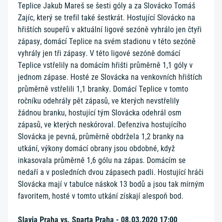
Teplice Jakub Mareš se šesti góly a za Slovácko Tomáš
Zajíc, který se trefil také šestkrát. Hostující Slovácko na
hřištích soupeřů v aktuální ligové sezóně vyhrálo jen čtyři
zápasy, domácí Teplice na svém stadionu v této sezóně
vyhrály jen tři zápasy. V této ligové sezóně domácí
Teplice vstřelily na domácím hřišti průměrně 1,1 góly v
jednom zápase. Hosté ze Slovácka na venkovních hřištích
průměrně vstřelili 1,1 branky. Domácí Teplice v tomto
ročníku odehrály pět zápasů, ve kterých nevstřelily
žádnou branku, hostující tým Slovácka odehrál osm
zápasů, ve kterých neskóroval. Defenziva hostujícího
Slovácka je pevná, průměrně obdržela 1,2 branky na
utkání, výkony domácí obrany jsou obdobné, když
inkasovala průměrně 1,6 gólu na zápas. Domácím se
nedaří a v posledních dvou zápasech padli. Hostující hráči
Slovácka mají v tabulce náskok 13 bodů a jsou tak mírným
favoritem, hosté v tomto utkání získají alespoň bod.
Slavia Praha vs. Sparta Praha - 08.03.2020 17:00