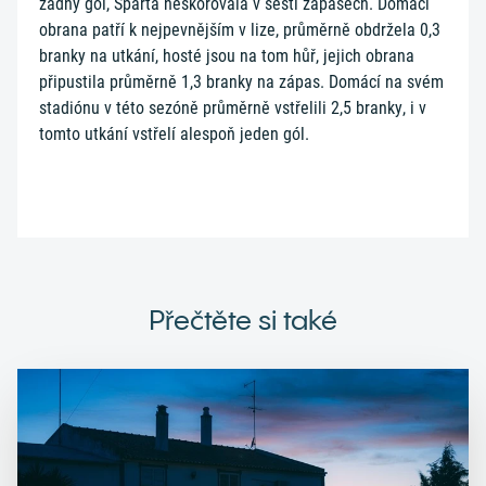
žádný gól, Sparta neskórovala v šesti zápasech. Domácí
obrana patří k nejpevnějším v lize, průměrně obdržela 0,3
branky na utkání, hosté jsou na tom hůř, jejich obrana
připustila průměrně 1,3 branky na zápas. Domácí na svém
stadiónu v této sezóně průměrně vstřelili 2,5 branky, i v
tomto utkání vstřelí alespoň jeden gól.
Přečtěte si také