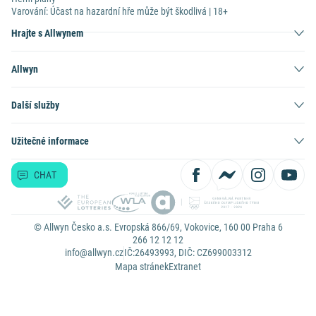
Varování: Účast na hazardní hře může být škodlivá | 18+
Hrajte s Allwynem
Allwyn
Další služby
Užitečné informace
CHAT
© Allwyn Česko a.s. Evropská 866/69, Vokovice, 160 00 Praha 6
266 12 12 12
info@allwyn.cz
IČ:26493993, DIČ: CZ699003312
Mapa stránek
Extranet