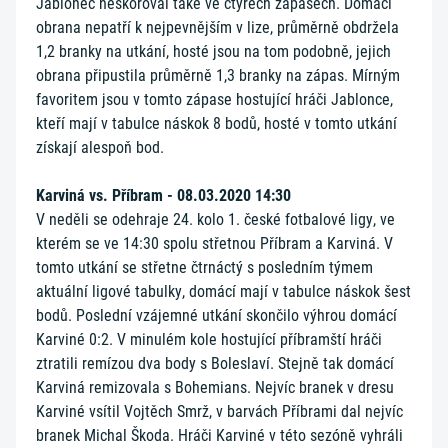
Jablonec neskóroval také ve čtyřech zápasech. Domácí
obrana nepatří k nejpevnějším v lize, průměrně obdržela
1,2 branky na utkání, hosté jsou na tom podobně, jejich
obrana připustila průměrně 1,3 branky na zápas. Mírným
favoritem jsou v tomto zápase hostující hráči Jablonce,
kteří mají v tabulce náskok 8 bodů, hosté v tomto utkání
získají alespoň bod.
Karviná vs. Příbram - 08.03.2020 14:30
V neděli se odehraje 24. kolo 1. české fotbalové ligy, ve
kterém se ve 14:30 spolu střetnou Příbram a Karviná. V
tomto utkání se střetne čtrnáctý s posledním týmem
aktuální ligové tabulky, domácí mají v tabulce náskok šest
bodů. Poslední vzájemné utkání skončilo výhrou domácí
Karviné 0:2. V minulém kole hostující příbramští hráči
ztratili remízou dva body s Boleslaví. Stejně tak domácí
Karviná remizovala s Bohemians. Nejvíc branek v dresu
Karviné vsítil Vojtěch Smrž, v barvách Příbrami dal nejvíc
branek Michal Škoda. Hráči Karviné v této sezóně vyhráli