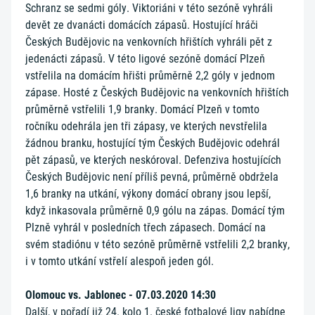
Schranz se sedmi góly. Viktoriáni v této sezóně vyhráli
devět ze dvanácti domácích zápasů. Hostující hráči
Českých Budějovic na venkovních hřištích vyhráli pět z
jedenácti zápasů. V této ligové sezóně domácí Plzeň
vstřelila na domácím hřišti průměrně 2,2 góly v jednom
zápase. Hosté z Českých Budějovic na venkovních hřištích
průměrně vstřelili 1,9 branky. Domácí Plzeň v tomto
ročníku odehrála jen tři zápasy, ve kterých nevstřelila
žádnou branku, hostující tým Českých Budějovic odehrál
pět zápasů, ve kterých neskóroval. Defenziva hostujících
Českých Budějovic není příliš pevná, průměrně obdržela
1,6 branky na utkání, výkony domácí obrany jsou lepší,
když inkasovala průměrně 0,9 gólu na zápas. Domácí tým
Plzně vyhrál v posledních třech zápasech. Domácí na
svém stadiónu v této sezóně průměrně vstřelili 2,2 branky,
i v tomto utkání vstřelí alespoň jeden gól.
Olomouc vs. Jablonec - 07.03.2020 14:30
Další, v pořadí již 24. kolo 1. české fotbalové ligy nabídne