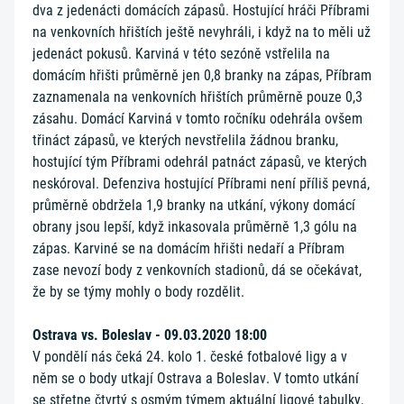
dva z jedenácti domácích zápasů. Hostující hráči Příbrami
na venkovních hřištích ještě nevyhráli, i když na to měli už
jedenáct pokusů. Karviná v této sezóně vstřelila na
domácím hřišti průměrně jen 0,8 branky na zápas, Příbram
zaznamenala na venkovních hřištích průměrně pouze 0,3
zásahu. Domácí Karviná v tomto ročníku odehrála ovšem
třináct zápasů, ve kterých nevstřelila žádnou branku,
hostující tým Příbrami odehrál patnáct zápasů, ve kterých
neskóroval. Defenziva hostující Příbrami není příliš pevná,
průměrně obdržela 1,9 branky na utkání, výkony domácí
obrany jsou lepší, když inkasovala průměrně 1,3 gólu na
zápas. Karviné se na domácím hřišti nedaří a Příbram
zase nevozí body z venkovních stadionů, dá se očekávat,
že by se týmy mohly o body rozdělit.
Ostrava vs. Boleslav - 09.03.2020 18:00
V pondělí nás čeká 24. kolo 1. české fotbalové ligy a v
něm se o body utkají Ostrava a Boleslav. V tomto utkání
se střetne čtvrtý s osmým týmem aktuální ligové tabulky,