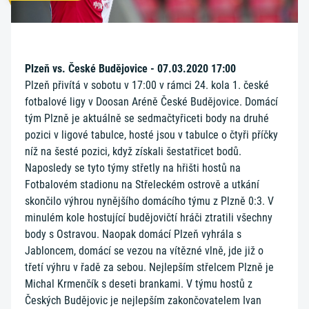
Plzeň vs. České Budějovice - 07.03.2020 17:00
Plzeň přivítá v sobotu v 17:00 v rámci 24. kola 1. české
fotbalové ligy v Doosan Aréně České Budějovice. Domácí
tým Plzně je aktuálně se sedmačtyřiceti body na druhé
pozici v ligové tabulce, hosté jsou v tabulce o čtyři příčky
níž na šesté pozici, když získali šestatřicet bodů.
Naposledy se tyto týmy střetly na hřišti hostů na
Fotbalovém stadionu na Střeleckém ostrově a utkání
skončilo výhrou nynějšího domácího týmu z Plzně 0:3. V
minulém kole hostující budějovičtí hráči ztratili všechny
body s Ostravou. Naopak domácí Plzeň vyhrála s
Jabloncem, domácí se vezou na vítězné vlně, jde již o
třetí výhru v řadě za sebou. Nejlepším střelcem Plzně je
Michal Krmenčík s deseti brankami. V týmu hostů z
Českých Budějovic je nejlepším zakončovatelem Ivan