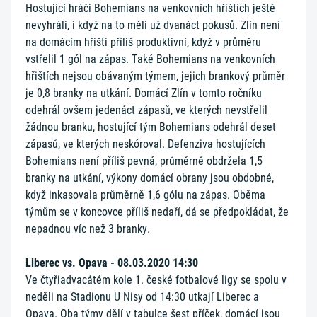
Hostující hráči Bohemians na venkovních hřištích ještě
nevyhráli, i když na to měli už dvanáct pokusů. Zlín není
na domácím hřišti příliš produktivní, když v průměru
vstřelil 1 gól na zápas. Také Bohemians na venkovních
hřištích nejsou obávaným týmem, jejich brankový průměr
je 0,8 branky na utkání. Domácí Zlín v tomto ročníku
odehrál ovšem jedenáct zápasů, ve kterých nevstřelil
žádnou branku, hostující tým Bohemians odehrál deset
zápasů, ve kterých neskóroval. Defenziva hostujících
Bohemians není příliš pevná, průměrně obdržela 1,5
branky na utkání, výkony domácí obrany jsou obdobné,
když inkasovala průměrně 1,6 gólu na zápas. Oběma
týmům se v koncovce příliš nedaří, dá se předpokládat, že
nepadnou víc než 3 branky.
Liberec vs. Opava - 08.03.2020 14:30
Ve čtyřiadvacátém kole 1. české fotbalové ligy se spolu v
neděli na Stadionu U Nisy od 14:30 utkají Liberec a
Opava. Oba týmy dělí v tabulce šest příček, domácí jsou