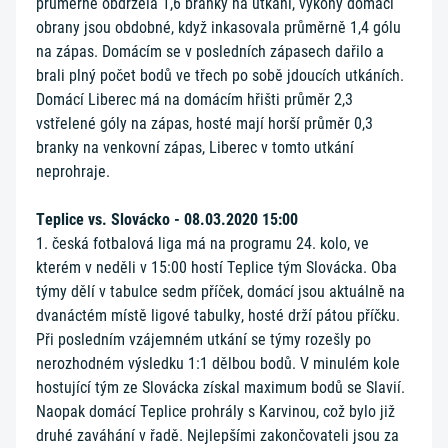
průměrně obdržela 1,6 branky na utkání, výkony domácí
obrany jsou obdobné, když inkasovala průměrně 1,4 gólu
na zápas. Domácím se v posledních zápasech dařilo a
brali plný počet bodů ve třech po sobě jdoucích utkáních.
Domácí Liberec má na domácím hřišti průměr 2,3
vstřelené góly na zápas, hosté mají horší průměr 0,3
branky na venkovní zápas, Liberec v tomto utkání
neprohraje.
Teplice vs. Slovácko - 08.03.2020 15:00
1. česká fotbalová liga má na programu 24. kolo, ve
kterém v neděli v 15:00 hostí Teplice tým Slovácka. Oba
týmy dělí v tabulce sedm příček, domácí jsou aktuálně na
dvanáctém místě ligové tabulky, hosté drží pátou příčku.
Při posledním vzájemném utkání se týmy rozešly po
nerozhodném výsledku 1:1 dělbou bodů. V minulém kole
hostující tým ze Slovácka získal maximum bodů se Slavií.
Naopak domácí Teplice prohrály s Karvinou, což bylo již
druhé zaváhání v řadě. Nejlepšími zakončovateli jsou za