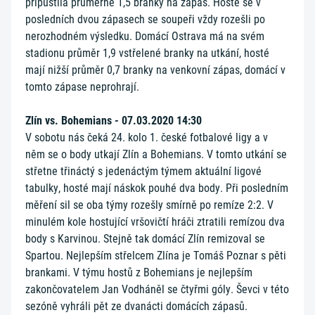
připustila průměrně 1,5 branky na zápas. Hosté se v
posledních dvou zápasech se soupeři vždy rozešli po
nerozhodném výsledku. Domácí Ostrava má na svém
stadionu průměr 1,9 vstřelené branky na utkání, hosté
mají nižší průměr 0,7 branky na venkovní zápas, domácí v
tomto zápase neprohrají.
Zlín vs. Bohemians - 07.03.2020 14:30
V sobotu nás čeká 24. kolo 1. české fotbalové ligy a v
něm se o body utkají Zlín a Bohemians. V tomto utkání se
střetne třináctý s jedenáctým týmem aktuální ligové
tabulky, hosté mají náskok pouhé dva body. Při posledním
měření sil se oba týmy rozešly smírně po remíze 2:2. V
minulém kole hostující vršovičtí hráči ztratili remízou dva
body s Karvinou. Stejně tak domácí Zlín remizoval se
Spartou. Nejlepším střelcem Zlína je Tomáš Poznar s pěti
brankami. V týmu hostů z Bohemians je nejlepším
zakončovatelem Jan Vodháněl se čtyřmi góly. Ševci v této
sezóně vyhráli pět ze dvanácti domácích zápasů.