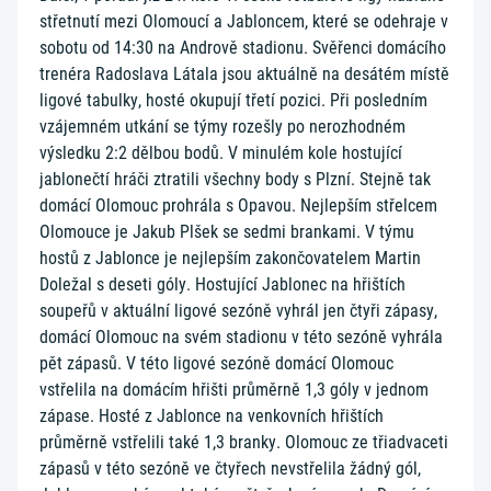
střetnutí mezi Olomoucí a Jabloncem, které se odehraje v
sobotu od 14:30 na Andrově stadionu. Svěřenci domácího
trenéra Radoslava Látala jsou aktuálně na desátém místě
ligové tabulky, hosté okupují třetí pozici. Při posledním
vzájemném utkání se týmy rozešly po nerozhodném
výsledku 2:2 dělbou bodů. V minulém kole hostující
jablonečtí hráči ztratili všechny body s Plzní. Stejně tak
domácí Olomouc prohrála s Opavou. Nejlepším střelcem
Olomouce je Jakub Plšek se sedmi brankami. V týmu
hostů z Jablonce je nejlepším zakončovatelem Martin
Doležal s deseti góly. Hostující Jablonec na hřištích
soupeřů v aktuální ligové sezóně vyhrál jen čtyři zápasy,
domácí Olomouc na svém stadionu v této sezóně vyhrála
pět zápasů. V této ligové sezóně domácí Olomouc
vstřelila na domácím hřišti průměrně 1,3 góly v jednom
zápase. Hosté z Jablonce na venkovních hřištích
průměrně vstřelili také 1,3 branky. Olomouc ze třiadvaceti
zápasů v této sezóně ve čtyřech nevstřelila žádný gól,