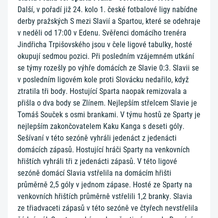
Další, v pořadí již 24. kolo 1. české fotbalové ligy nabídne
derby pražských S mezi Slavií a Spartou, které se odehraje
v neděli od 17:00 v Edenu. Svěřenci domácího trenéra
Jindřicha Trpišovského jsou v čele ligové tabulky, hosté
okupují sedmou pozici. Při posledním vzájemném utkání
se týmy rozešly po výhře domácích ze Slavie 0:3. Slavii se
v posledním ligovém kole proti Slovácku nedařilo, když
ztratila tři body. Hostující Sparta naopak remizovala a
přišla o dva body se Zlínem. Nejlepším střelcem Slavie je
Tomáš Souček s osmi brankami. V týmu hostů ze Sparty je
nejlepším zakončovatelem Kaku Kanga s deseti góly.
Sešívaní v této sezóně vyhráli jedenáct z jedenácti
domácích zápasů. Hostující hráči Sparty na venkovních
hřištích vyhráli tři z jedenácti zápasů. V této ligové
sezóně domácí Slavia vstřelila na domácím hřišti
průměrně 2,5 góly v jednom zápase. Hosté ze Sparty na
venkovních hřištích průměrně vstřelili 1,2 branky. Slavia
ze třiadvaceti zápasů v této sezóně ve čtyřech nevstřelila