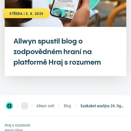
STŘEDA | 5. 8. 2026
Allwyn spustil blog o
zodpovědném hraní na
platformě Hraj s rozumem
Allwyn svět
Blog
Sazkabet analýza 24. ligového kola
Hraj s rozumem
Herní plány