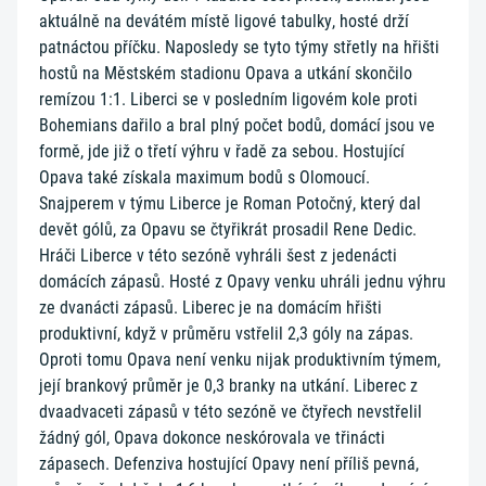
aktuálně na devátém místě ligové tabulky, hosté drží
patnáctou příčku. Naposledy se tyto týmy střetly na hřišti
hostů na Městském stadionu Opava a utkání skončilo
remízou 1:1. Liberci se v posledním ligovém kole proti
Bohemians dařilo a bral plný počet bodů, domácí jsou ve
formě, jde již o třetí výhru v řadě za sebou. Hostující
Opava také získala maximum bodů s Olomoucí.
Snajperem v týmu Liberce je Roman Potočný, který dal
devět gólů, za Opavu se čtyřikrát prosadil Rene Dedic.
Hráči Liberce v této sezóně vyhráli šest z jedenácti
domácích zápasů. Hosté z Opavy venku uhráli jednu výhru
ze dvanácti zápasů. Liberec je na domácím hřišti
produktivní, když v průměru vstřelil 2,3 góly na zápas.
Oproti tomu Opava není venku nijak produktivním týmem,
její brankový průměr je 0,3 branky na utkání. Liberec z
dvaadvaceti zápasů v této sezóně ve čtyřech nevstřelil
žádný gól, Opava dokonce neskórovala ve třinácti
zápasech. Defenziva hostující Opavy není příliš pevná,