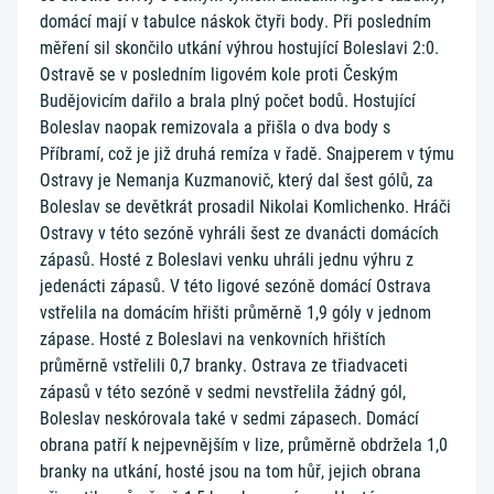
domácí mají v tabulce náskok čtyři body. Při posledním
měření sil skončilo utkání výhrou hostující Boleslavi 2:0.
Ostravě se v posledním ligovém kole proti Českým
Budějovicím dařilo a brala plný počet bodů. Hostující
Boleslav naopak remizovala a přišla o dva body s
Příbramí, což je již druhá remíza v řadě. Snajperem v týmu
Ostravy je Nemanja Kuzmanovič, který dal šest gólů, za
Boleslav se devětkrát prosadil Nikolai Komlichenko. Hráči
Ostravy v této sezóně vyhráli šest ze dvanácti domácích
zápasů. Hosté z Boleslavi venku uhráli jednu výhru z
jedenácti zápasů. V této ligové sezóně domácí Ostrava
vstřelila na domácím hřišti průměrně 1,9 góly v jednom
zápase. Hosté z Boleslavi na venkovních hřištích
průměrně vstřelili 0,7 branky. Ostrava ze třiadvaceti
zápasů v této sezóně v sedmi nevstřelila žádný gól,
Boleslav neskórovala také v sedmi zápasech. Domácí
obrana patří k nejpevnějším v lize, průměrně obdržela 1,0
branky na utkání, hosté jsou na tom hůř, jejich obrana