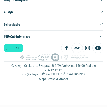
Allwyn
Další služby
Užitečné informace
CHAT
© Allwyn Česko a.s. Evropská 866/69, Vokovice, 160 00 Praha 6
266 12 12 12
info@allwyn.cz
IČ:26493993, DIČ: CZ699003312
Mapa stránek
Extranet