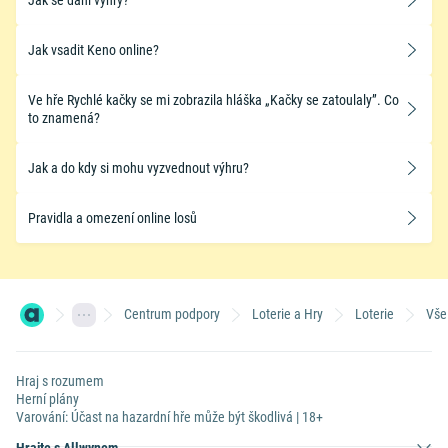
Jak vsadit Keno online?
Ve hře Rychlé kačky se mi zobrazila hláška „Kačky se zatoulaly”. Co
to znamená?
Jak a do kdy si mohu vyzvednout výhru?
Pravidla a omezení online losů
Centrum podpory
Loterie a Hry
Loterie
Vše
Hraj s rozumem
Herní plány
Varování: Účast na hazardní hře může být škodlivá | 18+
Hrajte s Allwynem