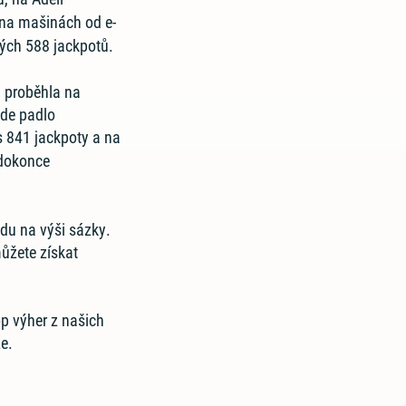
 na mašinách od e-
lých 588
jackpotů.
ů proběhla na
kde padlo
s 841
jackpoty a na
dokonce
du na výši sázky.
ůžete získat
op výher z našich
íže.