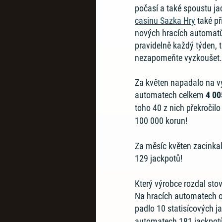
počasí a také spoustu j
casinu Sazka Hry
také p
nových hracích automatů
pravidelně každý týden, t
nezapomeňte vyzkoušet
Za květen napadalo na v
automatech celkem
4
00
toho 40
z
nich překročil
100
000
korun!
Za měsíc květen zacinka
129
jackpotů!
Který výrobce rozdal sto
Na hracích automatech 
padlo 10
statisícových j
automatech 181
jackpot