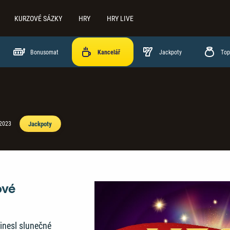
KURZOVÉ SÁZKY
HRY
HRY LIVE
Bonusomat
Jackpoty
Top
Jackpoty
 2023
ové
inesl slunečné