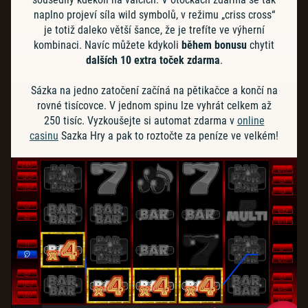
naplno projeví síla wild symbolů, v režimu „criss cross“
je totiž daleko větší šance, že je trefíte ve výherní
kombinaci. Navíc můžete kdykoli
během bonusu
chytit
dalších 10 extra toček zdarma
.
Sázka na jedno zatočení začíná na pětikačce a končí na
rovné tisícovce. V jednom spinu lze vyhrát celkem až
250 tisíc. Vyzkoušejte si automat zdarma v
online
casinu
Sazka Hry a pak to roztočte za peníze ve velkém!