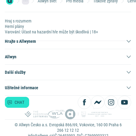
Allwyn svět
Pro média
Tiskové zprávy
Červ
Hraj s rozumem
Herní plány
Varování: Účast na hazardní hře může být škodlivá | 18+
Hrajte s Allwynem
Allwyn
Další služby
Užitečné informace
CHAT
© Allwyn Česko a.s. Evropská 866/69, Vokovice, 160 00 Praha 6
266 12 12 12
info@allwyn.cz
IČ:26493993, DIČ: CZ699003312