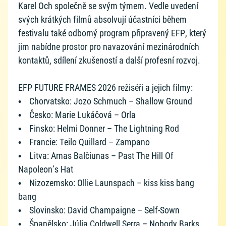
Karel Och společně se svým týmem. Vedle uvedení
svých krátkých filmů absolvují účastníci během
festivalu také odborný program připravený EFP, který
jim nabídne prostor pro navazování mezinárodních
kontaktů, sdílení zkušeností a další profesní rozvoj.
EFP FUTURE FRAMES 2026 režiséři a jejich filmy:
• Chorvatsko: Jozo Schmuch – Shallow Ground
• Česko: Marie Lukáčová – Orla
• Finsko: Helmi Donner – The Lightning Rod
• Francie: Teilo Quillard – Zampano
• Litva: Arnas Balčiunas – Past The Hill Of
Napoleon’s Hat
• Nizozemsko: Ollie Launspach – kiss kiss bang
bang
• Slovinsko: David Champaigne – Self-Sown
• Španělsko: Júlia Coldwell Serra – Nobody Barks