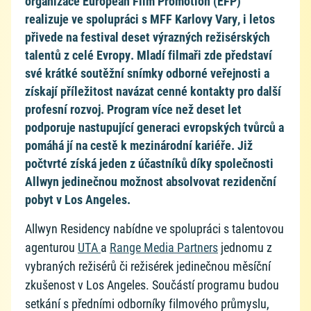
organizace European Film Promotion (EFP)
realizuje ve spolupráci s MFF Karlovy Vary, i letos
přivede na festival deset výrazných režisérských
talentů z celé Evropy. Mladí filmaři zde představí
své krátké soutěžní snímky odborné veřejnosti a
získají příležitost navázat cenné kontakty pro další
profesní rozvoj. Program více než deset let
podporuje nastupující generaci evropských tvůrců a
pomáhá jí na cestě k mezinárodní kariéře. Již
počtvrté získá jeden z účastníků díky společnosti
Allwyn jedinečnou možnost absolvovat rezidenční
pobyt v Los Angeles.
Allwyn Residency nabídne ve spolupráci s talentovou
agenturou
UTA
a
Range Media Partners
jednomu z
vybraných režisérů či režisérek jedinečnou měsíční
zkušenost v Los Angeles. Součástí programu budou
setkání s předními odborníky filmového průmyslu,