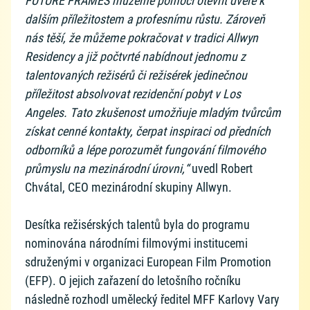
FUTURE FRAMES můžeme pomoci otevřít dveře k
dalším příležitostem a profesnímu růstu. Zároveň
nás těší, že můžeme pokračovat v tradici Allwyn
Residency a již počtvrté nabídnout jednomu z
talentovaných režisérů či režisérek jedinečnou
příležitost absolvovat rezidenční pobyt v Los
Angeles. Tato zkušenost umožňuje mladým tvůrcům
získat cenné kontakty, čerpat inspiraci od předních
odborníků a lépe porozumět fungování filmového
průmyslu na mezinárodní úrovni,“
uvedl Robert
Chvátal, CEO mezinárodní skupiny Allwyn.
Desítka režisérských talentů byla do programu
nominována národními filmovými institucemi
sdruženými v organizaci European Film Promotion
(EFP). O jejich zařazení do letošního ročníku
následně rozhodl umělecký ředitel MFF Karlovy Vary