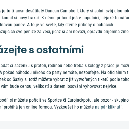
 je tu třiaosmdesátiletý Duncan Campbell, který si splnil svůj dlouhol
 koupil si nový trakař. K němu přihodil ještě popelnici, nějaké to nářa
lnavou pánev. A to je ve světě, kdy čteme příběhy o boháčích
zujících své peníze za věci, jichž si ani neváží, opravdu příjemná změ
ázejte s ostatními
ádat si sázenku s přáteli, rodinou nebo třeba s kolegy z práce je mož
A pokud náhodou nikoho do party nemáte, nezoufejte. Na oficiálním tr
ek od Sazky si totiž můžete vybrat z již vytvořených tiketů podle toho
 vám bude cenou, velikostí a datem losování vyhovovat nejvíce.
podíl si můžete pořídit ve Sportce či Eurojackpotu, ale pozor - skupin
ní probíhá jen online formou. Vyzkoušet ho můžete
na pár kliknutí
.