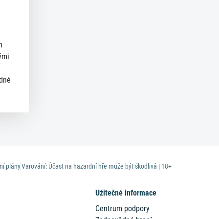
m
ými
ědné
ní plány
Varování: Účast na hazardní hře může být škodlivá | 18+
Užitečné informace
Centrum podpory