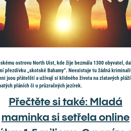
skému ostrovu North Uist, kde žije bezmála 1300 obyvatel, da
ní přezdívku „skotské Bahamy“. Neexistuje tu žádná kriminali
hni jsou přátelští a užívají si klidného života na zlatavých pláží
natých pláních či u průzračných jezírek.
Přečtěte si také: Mladá
maminka si setřela online