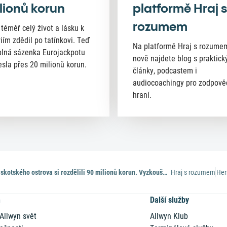
lionů korun
platformě Hraj s
rozumem
 téměř celý život a lásku k
riím zdědil po tatínkovi. Teď
Na platformě Hraj s rozume
lná sázenka Eurojackpotu
nově najdete blog s praktick
esla přes 20 milionů korun.
články, podcastem i
audiocoachingy pro zodpov
hraní.
Obyvatelé skotského ostrova si rozdělili 90 milionů korun. Vyzkoušejte skupinové sázení i vy
Hraj s rozumem
Her
n
Další služby
 Allwyn svět
Allwyn Klub