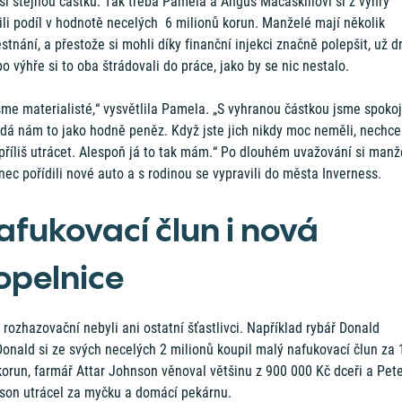
l stejnou částku. Tak třeba Pamela a Angus Macaskillovi si z výhry
ili podíl v hodnotě necelých 6 milionů korun. Manželé mají několik
tnání, a přestože si mohli díky finanční injekci značně polepšit, už d
o výhře si to oba štrádovali do práce, jako by se nic nestalo.
me materialisté,“ vysvětlila Pamela. „S vyhranou částkou jsme spokoj
adá nám to jako hodně peněz. Když jste jich nikdy moc neměli, nechce
příliš utrácet. Alespoň já to tak mám.“ Po dlouhém uvažování si manž
ec pořídili nové auto a s rodinou se vypravili do města Inverness.
afukovací člun i nová
opelnice
š rozhazovační nebyli ani ostatní šťastlivci. Například rybář Donald
onald si ze svých necelých 2 milionů koupil malý nafukovací člun za 
orun, farmář Attar Johnson věnoval většinu z 900 000 Kč dceři a Pet
son utrácel za myčku a domácí pekárnu.