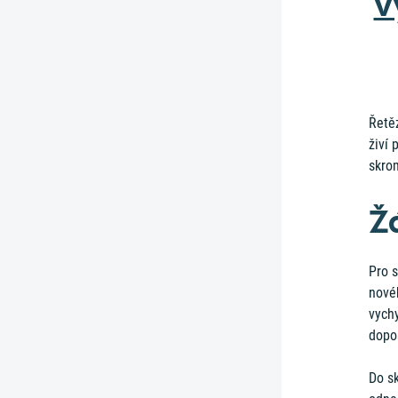
v
Řetěz
živí 
skrom
Ž
Pro 
nové
vychy
dopo
Do sk