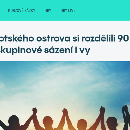
KURZOVÉ SÁZKY
HRY
HRY LIVE
tského ostrova si rozdělili 90
kupinové sázení i vy