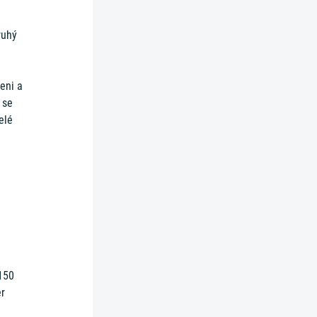
ruhý
eni a
 se
elé
150
er