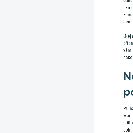
odnes
ukroj
zaměs
den p
„Nejs
přip
vám 
nakon
N
p
Příli
MacD
000 k
John