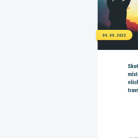
09. 09. 2022
Skot
míst
všic
trav