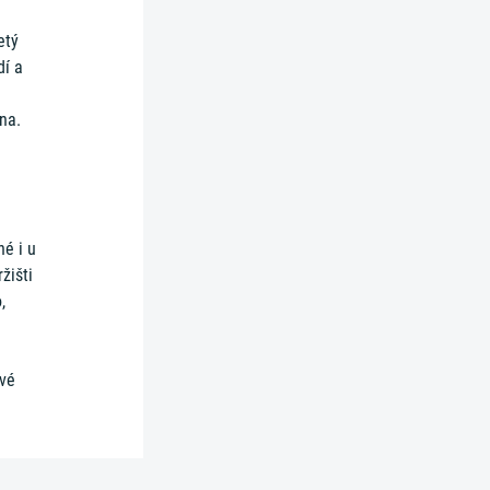
etý
dí a
na.
né i u
žišti
,
ové