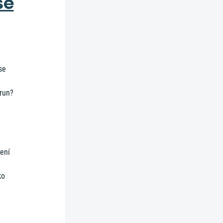
se
se
orun?
ení
ko