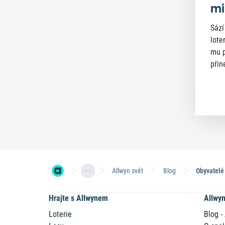
mi
Sází
lote
mu p
přin
Allwyn svět
Blog
Hrajte s Allwynem
Allwy
Loterie
Blog -