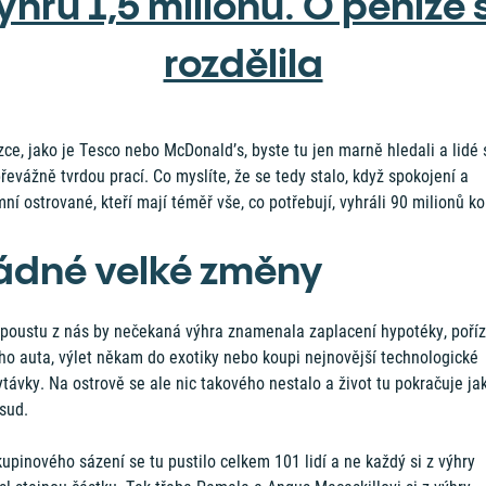
ýhru 1,5 milionu. O peníze 
rozdělila
ce, jako je Tesco nebo McDonald’s, byste tu jen marně hledali a lidé 
převážně tvrdou prací. Co myslíte, že se tedy stalo, když spokojení a
ní ostrované, kteří mají téměř vše, co potřebují, vyhráli 90 milionů k
ádné velké změny
spoustu z nás by nečekaná výhra znamenala zaplacení hypotéky, poříz
ho auta, výlet někam do exotiky nebo koupi nejnovější technologické
távky. Na ostrově se ale nic takového nestalo a život tu pokračuje ja
sud.
upinového sázení se tu pustilo celkem 101 lidí a ne každý si z výhry