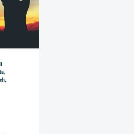
li
ta,
ch,