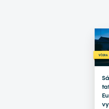
VČERA 
Sá
ta
Eu
vy