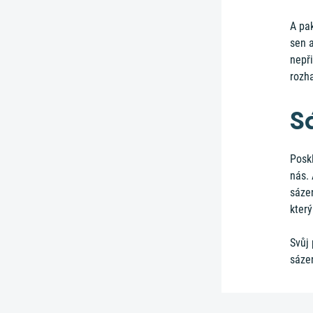
A pak
sen a
nepři
rozha
S
Poskl
nás. 
sázen
který
Svůj 
sáze