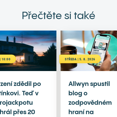
Přečtěte si také
| 10:00
STŘEDA | 5. 8. 2026
zení zdědil po
Allwyn spustil
tínkovi. Teď v
blog o
rojackpotu
zodpovědném
hrál přes 20
hraní na