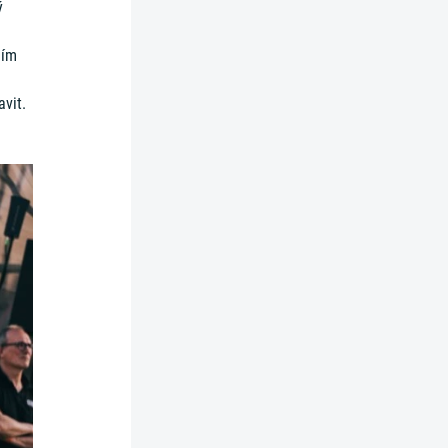
ý
é
ním
avit.