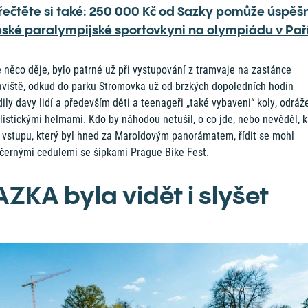
řečtěte si také: 250 000 Kč od Sazky pomůže úspěš
eské paralympijské sportovkyni na olympiádu v Paří
 něco děje, bylo patrné už při vystupování z tramvaje na zastánce
aviště, odkud do parku Stromovka už od brzkých dopoledních hodin
ily davy lidí a především děti a teenageři „také vybaveni“ koly, odráž
listickými helmami. Kdo by náhodou netušil, o co jde, nebo nevěděl, 
e vstupu, který byl hned za Maroldovým panorámatem, řídit se mohl
očernými cedulemi se šipkami Prague Bike Fest.
AZKA byla vidět i slyšet