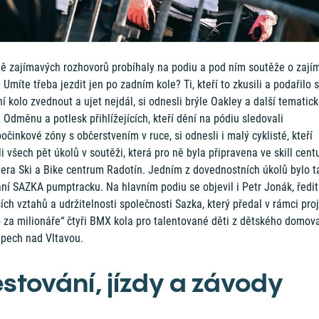
ě zajímavých rozhovorů probíhaly na podiu a pod ním soutěže o zají
 Umíte třeba jezdit jen po zadním kole? Ti, kteří to zkusili a podařilo 
í kolo zvednout a ujet nejdál, si odnesli brýle Oakley a další tematic
 Odměnu a potlesk přihlížejících, kteří dění na pódiu sledovali
očinkové zóny s občerstvením v ruce, si odnesli i malý cyklisté, kteří
li všech pět úkolů v soutěži, která pro ně byla připravena ve skill cent
nera Ski a Bike centrum Radotín. Jedním z dovednostních úkolů bylo t
ní SAZKA pumptracku. Na hlavním podiu se objevil i Petr Jonák, ředit
ích vztahů a udržitelnosti společnosti Sazka, který předal v rámci pro
 za milionáře“ čtyři BMX kola pro talentované děti z dětského domov
upech nad Vltavou.
estování, jízdy a závody