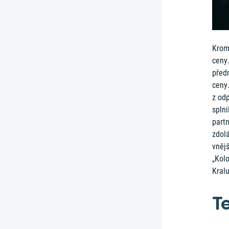
Krom
ceny.
předn
ceny.
z odp
splni
part
zdolá
vnějš
„Kolo
Kral
T