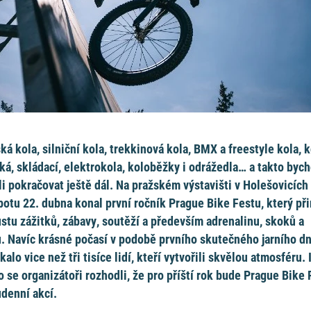
ká kola, silniční kola, trekkinová kola, BMX a freestyle kola, k
ká, skládací, elektrokola, koloběžky i odrážedla… a takto byc
i pokračovat ještě dál. Na pražském výstavišti v Holešovicích
botu 22. dubna konal první ročník Prague Bike Festu, který při
stu zážitků, zábavy, soutěží a především adrenalinu, skoků a
ů. Navíc krásné počasí v podobě prvního skutečného jarního d
ákalo vice než tři tisíce lidí, kteří vytvořili skvělou atmosféru. 
o se organizátoři rozhodli, že pro příští rok bude Prague Bike 
denní akcí.