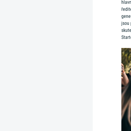
hlavn
ředi
gener
jsou 
skute
Start