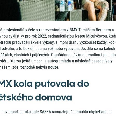
ě profesionálů v čele s reprezentantem v BMX Tomášem Beranem a
vnou cyklistiky pro rok 2022, sedmnáctiletou Ivetou Miculyčovou, kteř
tracku předváděli skvělé výkony, si mohl dráhu vyzkoušet každý, kdo 
 odvahu, a to bez ohledu na věk nebo vybavení. Jezdilo se na kolech 
běžkách, vlastních i půjčených. O pořádnou dávku adrenalinu i pohod
sféru, kterou ještě umocnila autogramiáda a následná beseda Ivety
mášem, zde rozhodně nebyla nouze.
MX kola putovala do
ětského domova
 hlavní partner akce ale SAZKA samozřejmě nemohla chybět ani na