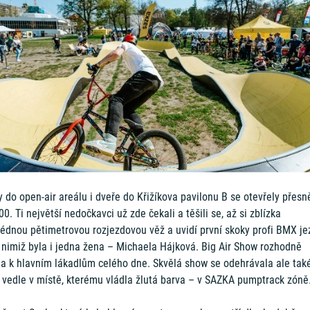
 do open-air areálu i dveře do Křižíkova pavilonu B se otevřely přesn
00. Ti největší nedočkavci už zde čekali a těšili se, až si zblízka
lédnou pětimetrovou rozjezdovou věž a uvidí první skoky profi BMX je
 nimiž byla i jedna žena – Michaela Hájková. Big Air Show rozhodně
ila k hlavním lákadlům celého dne. Skvělá show se odehrávala ale tak
 vedle v místě, kterému vládla žlutá barva – v SAZKA pumptrack zóně