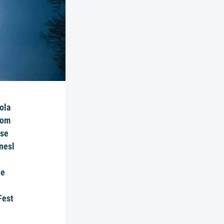
ola
hom
 se
nesl
ne
I
Fest