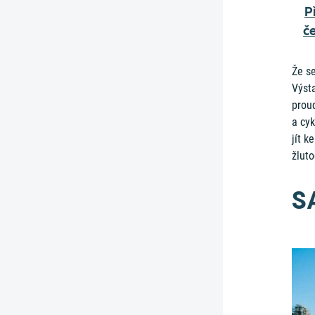
P
č
Že se
Výst
proud
a cyk
jít k
žlut
S