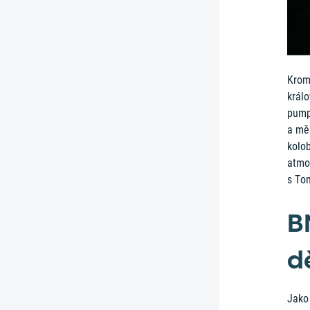
Krom
králo
pump
a měl
kolo
atmo
s To
B
d
Jako