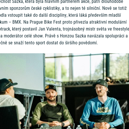
ečnost Sazka, která byla hlavním partnerem akce, patří dlouhodobě
vním sponzorům české cyklistiky, a to nejen té silniční. Nově se totiž
dla vstoupit také do další disciplíny, která láká především mladší
ikum – BMX. Na Prague Bike Fest proto přivezla atraktivní modulární
rack, který postavil Jan Valenta, trojnásobný mistr světa ve freestyl
a moderátor celé show. Právě s Honzou Sazka navázala spolupráci a
ečně se snaží tento sport dostat do širšího povědomí.