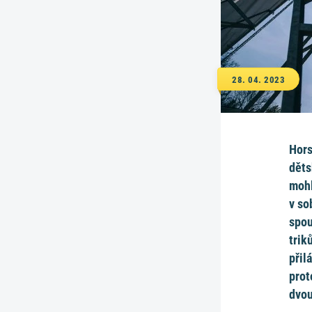
28. 04. 2023
Hors
děts
mohl
v so
spou
trik
přil
prot
dvou