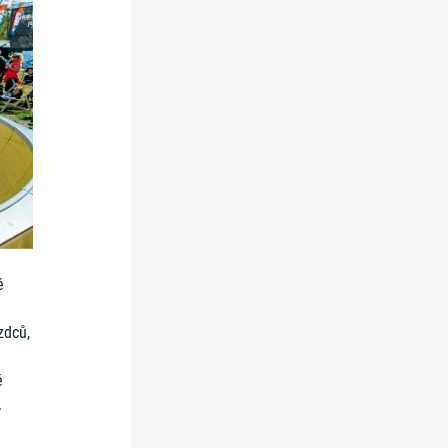
ě
zdců,
é
.