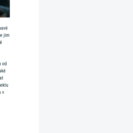
mavé
se jim
ké
u od
aké
el
jektu
a v