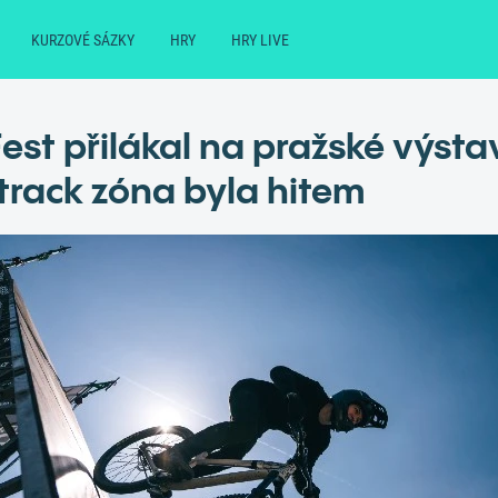
KURZOVÉ SÁZKY
HRY
HRY LIVE
est přilákal na pražské výstav
rack zóna byla hitem