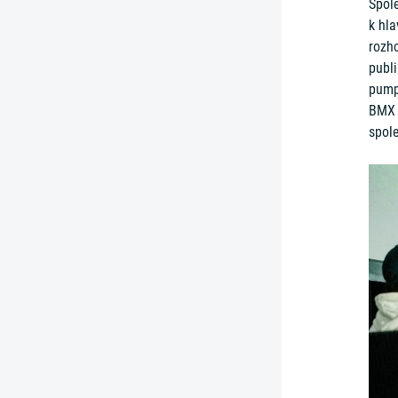
Spol
k hla
rozho
publ
pumpt
BMX 
spol