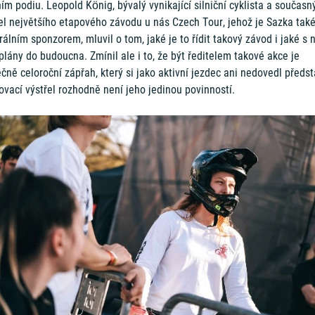
ím podiu. Leopold König, bývalý vynikající silniční cyklista a současn
tel největšího etapového závodu u nás Czech Tour, jehož je Sazka tak
álním sponzorem, mluvil o tom, jaké je to řídit takový závod i jaké s 
plány do budoucna. Zmínil ale i to, že být ředitelem takové akce je
čně celoroční zápřah, který si jako aktivní jezdec ani nedovedl předst
ovací výstřel rozhodně není jeho jedinou povinností.