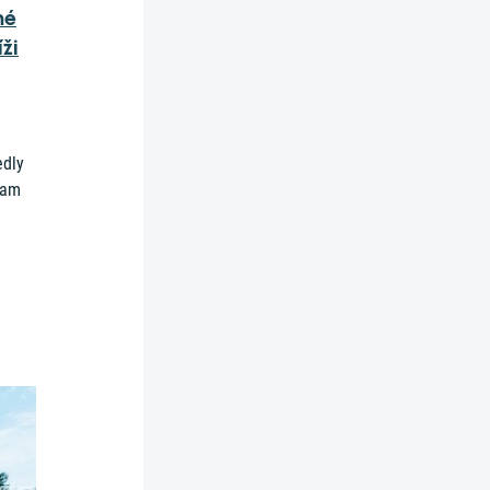
né
ži
edly
kam