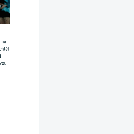
í na
chtěl
i
ovou