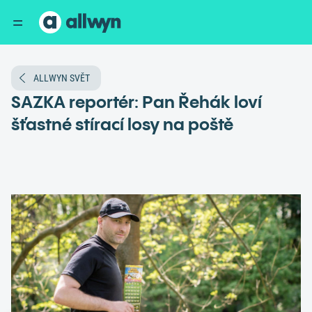
ALLWYN SVĚT
SAZKA reportér: Pan Řehák loví
šťastné stírací losy na poště