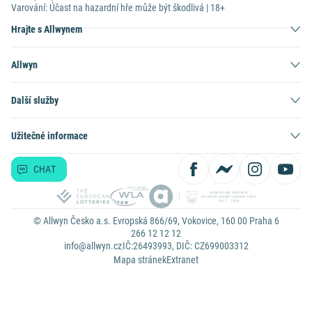
Varování: Účast na hazardní hře může být škodlivá | 18+
Hrajte s Allwynem
Allwyn
Další služby
Užitečné informace
CHAT
© Allwyn Česko a.s. Evropská 866/69, Vokovice, 160 00 Praha 6
266 12 12 12
info@allwyn.cz
IČ:26493993, DIČ: CZ699003312
Mapa stránek
Extranet