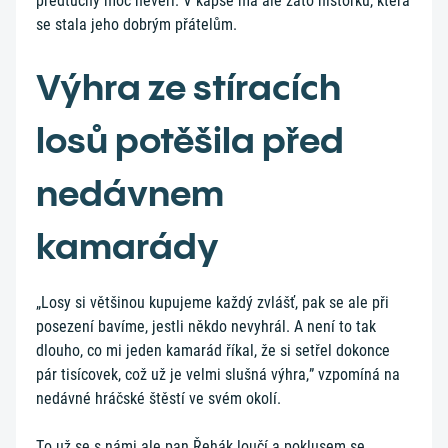
předtuchy moc nevěří. V kapse má ale zato historku, která
se stala jeho dobrým přátelům.
Výhra ze stíracích
losů potěšila před
nedávnem
kamarády
„Losy si většinou kupujeme každý zvlášť, pak se ale při
posezení bavíme, jestli někdo nevyhrál. A není to tak
dlouho, co mi jeden kamarád říkal, že si setřel dokonce
pár tisícovek, což už je velmi slušná výhra,” vzpomíná na
nedávné hráčské štěstí ve svém okolí.
To už se s námi ale pan Řehák loučí a poklusem se