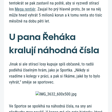
tentokrát se pak zastavil na poště, aby si vyzvedl stírací
los
Mega rentiér
. Zaujal ho prý hlavně proto, že se na něj
může hned vyhrát 5 milionů korun a k tomu renta sto tisíc
měsíčně na dobu pěti let.
U pana Řeháka
kralují náhodná čísla
Jinak si ale stírací losy kupuje spíš občasně, to radši
podléhá číselným hrám, jako je Sportka. „Někdy si
vsadíme s kolegy v práci, a pak si říkáme, jaké by to bylo
vyhrát,” směje se sportovec.
Ve Sportce se spoléhá na náhodná čísla, na sny ani