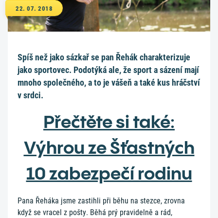
22. 07. 2018
Spíš než jako sázkař se pan Řehák charakterizuje
jako sportovec. Podotýká ale, že sport a sázení mají
mnoho společného, a to je vášeň a také kus hráčství
v srdci.
Přečtěte si také:
Výhrou ze Šťastných
10 zabezpečí rodinu
Pana Řeháka jsme zastihli při běhu na stezce, zrovna
když se vracel z pošty. Běhá prý pravidelně a rád,