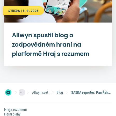
STŘEDA | 5. 8. 2026
Allwyn spustil blog o
zodpovědném hraní na
platformě Hraj s rozumem
Allwyn svět
Blog
SAZKA reportér: Pan Řehák loví šťastné stírací losy na poště
Hraj s rozumem
Herní plány