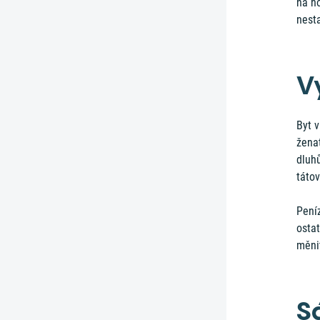
na ho
nesta
V
Byt v
ženat
dluh
tátov
Pení
osta
měnit
S