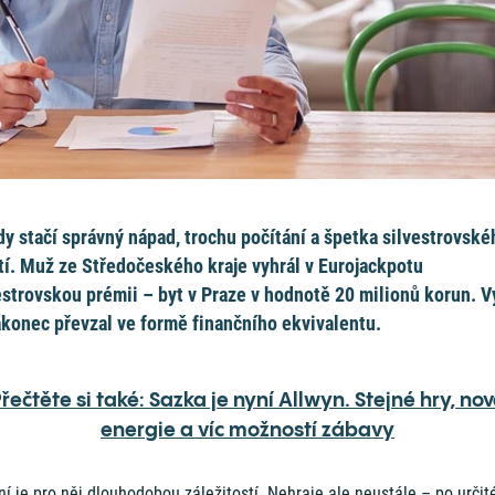
y stačí správný nápad, trochu počítání a špetka silvestrovské
tí. Muž ze Středočeského kraje vyhrál v Eurojackpotu
estrovskou prémii – byt v Praze v hodnotě 20 milionů korun. V
akonec převzal ve formě finančního ekvivalentu.
řečtěte si také: Sazka je nyní Allwyn. Stejné hry, no
energie a víc možností zábavy
í je pro něj dlouhodobou záležitostí. Nehraje ale neustále – po určit