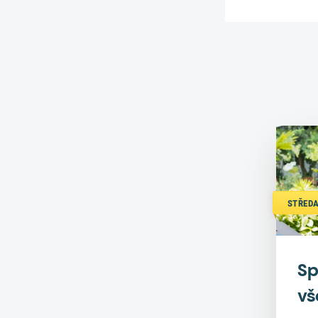
STŘEDA
Sp
vš