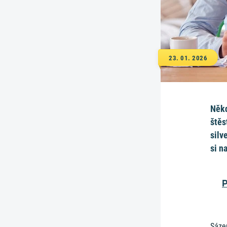
23. 01. 2026
Někd
štěs
silv
si n
P
Sázen