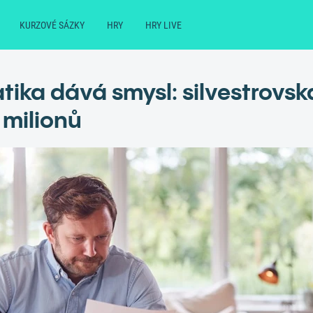
KURZOVÉ SÁZKY
HRY
HRY LIVE
ika dává smysl: silvestrovsk
 milionů