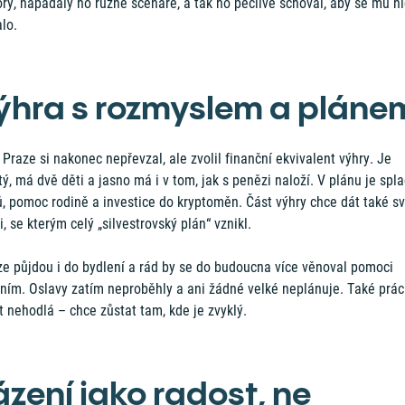
ry, napadaly ho různé scénáře, a tak ho pečlivě schoval, aby se mu ni
lo.
ýhra s rozmyslem a pláne
 Praze si nakonec nepřevzal, ale zvolil finanční ekvivalent výhry. Je
ý, má dvě děti a jasno má i v tom, jak s penězi naloží. V plánu je spl
ů, pomoc rodině a investice do kryptoměn. Část výhry chce dát také 
i, se kterým celý „silvestrovský plán“ vznikl.
ze půjdou i do bydlení a rád by se do budoucna více věnoval pomoci
tním. Oslavy zatím neproběhly a ani žádné velké neplánuje. Také prác
 nehodlá – chce zůstat tam, kde je zvyklý.
ázení jako radost, ne