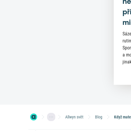
ne
př
mi
Sáze
ruti
Spor
a mo
jinak
Allwyn svět
Blog