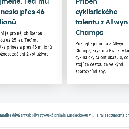
jméně. Teď mu
Příběh
inesla přes 46
cyklistického
lionů
talentu z Allwyn
Champs
ní je pro něj oblíbenou
nou už 25 let. Teď mu
Poznejte jednoho z Allwyn
tka přinesla přes 46 milionů
Champs, Kryštofa Krále. Mla
žnost začít si život užívat
cyklistický talent ukazuje, co
.
stojí za cestou za velkými
sportovními sny.
Když matematika dává smysl: silvestrovská prémie Eurojackpotu v hodnotě 20 milionů
Hraj s rozumem
Her