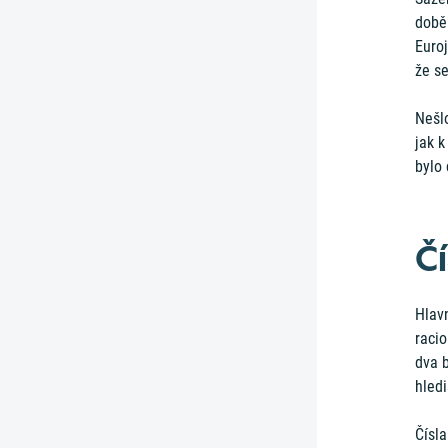
době 
Euroj
že se
Nešlo
jak k
bylo
Čí
Hlavn
racio
dva b
hled
Čísla