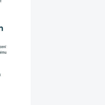
c
m
acení
svému
i