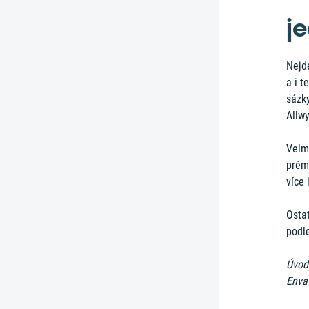
j
Nejde
a i t
sázk
Allw
Velm
prém
více 
Osta
podl
Úvodn
Enva