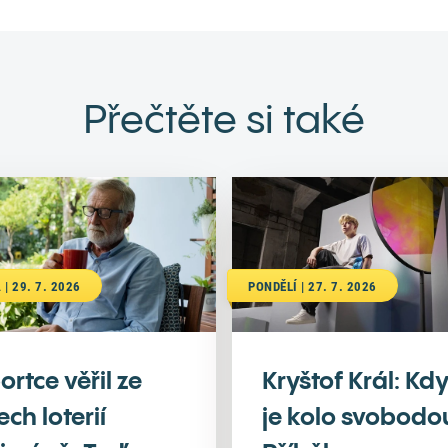
Přečtěte si také
 | 29. 7. 2026
PONDĚLÍ | 27. 7. 2026
ortce věřil ze
Kryštof Král: Kd
ech loterií
je kolo svobodo