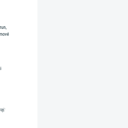
run,
émové
i
oj: