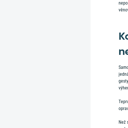
nepou
věno
K
n
Samo
jedná
gesty
výher
Teprv
oprav
Než s