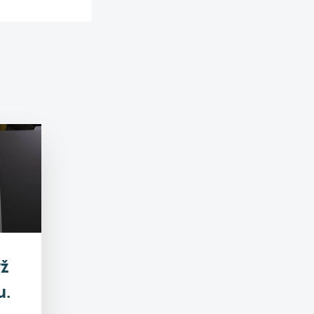
yž
u.