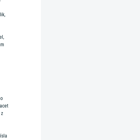
ik,
l,
em
 o
vacet
 z
ísla