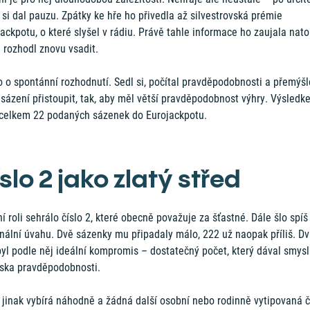
si dal pauzu. Zpátky ke hře ho přivedla až silvestrovská prémie
ackpotu, o které slyšel v rádiu. Právě tahle informace ho zaujala natol
 rozhodl znovu vsadit.
 o spontánní rozhodnutí. Sedl si, počítal pravděpodobnosti a přemýšle
 sázení přistoupit, tak, aby měl větší pravděpodobnost výhry. Výsledk
 celkem 22 podaných sázenek do Eurojackpotu.
slo 2 jako zlatý střed
í roli sehrálo číslo 2, které obecně považuje za šťastné. Dále šlo spíš
nální úvahu. Dvě sázenky mu připadaly málo, 222 už naopak příliš. D
yl podle něj ideální kompromis – dostatečný počet, který dával smysl
iska pravděpodobnosti.
 jinak vybírá náhodně a žádná další osobní nebo rodinně vytipovaná č