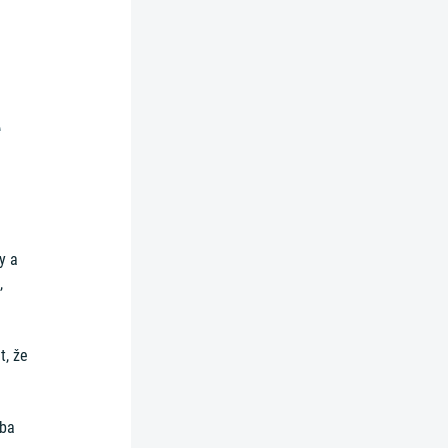
e
m
y a
,
t, že
eba