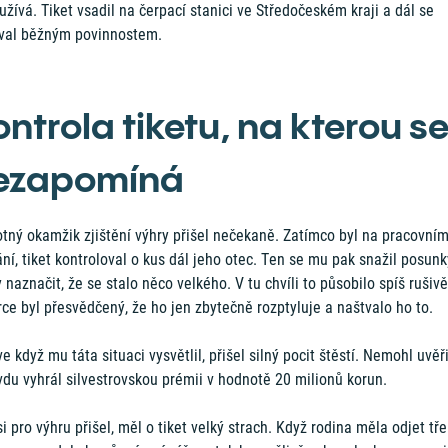
žívá. Tiket vsadil na čerpací stanici ve Středočeském kraji a dál se
val běžným povinnostem.
ontrola tiketu, na kterou s
ezapomíná
tný okamžik zjištění výhry přišel nečekaně. Zatímco byl na pracovní
ní, tiket kontroloval o kus dál jeho otec. Ten se mu pak snažil posunk
 naznačit, že se stalo něco velkého. V tu chvíli to působilo spíš rušivě
ce byl přesvědčený, že ho jen zbytečně rozptyluje a naštvalo ho to.
e když mu táta situaci vysvětlil, přišel silný pocit štěstí. Nemohl uvěři
du vyhrál silvestrovskou prémii v hodnotě 20 milionů korun.
i pro výhru přišel, měl o tiket velký strach. Když rodina měla odjet tř