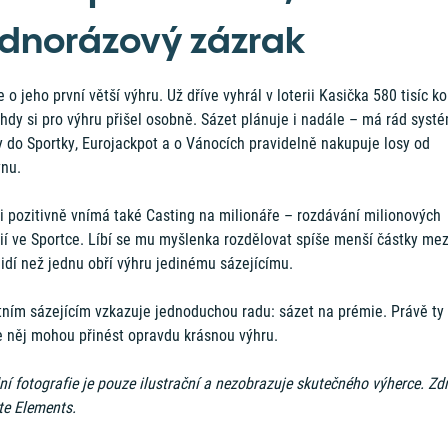
ednorázový zázrak
 o jeho první větší výhru. Už dříve vyhrál v loterii Kasička 580 tisíc ko
ehdy si pro výhru přišel osobně. Sázet plánuje i nadále – má rád syst
y do Sportky, Eurojackpot a o Vánocích pravidelně nakupuje losy od
ynu.
i pozitivně vnímá také Casting na milionáře – rozdávání milionových
ií ve Sportce. Líbí se mu myšlenka rozdělovat spíše menší částky mez
lidí než jednu obří výhru jedinému sázejícímu.
tním sázejícím vzkazuje jednoduchou radu: sázet na prémie. Právě ty
e něj mohou přinést opravdu krásnou výhru.
í fotografie je pouze ilustrační a nezobrazuje skutečného výherce. Zdr
te Elements.