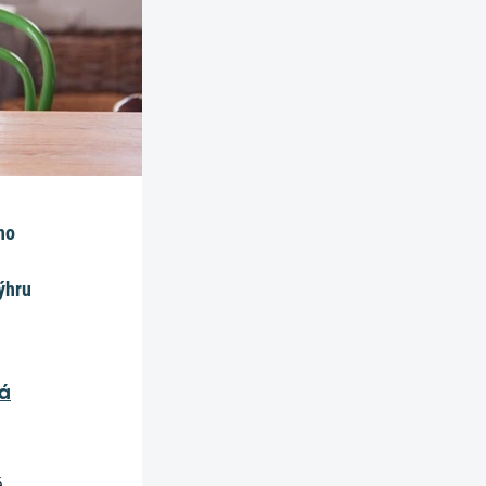
ho
ýhru
vá
é