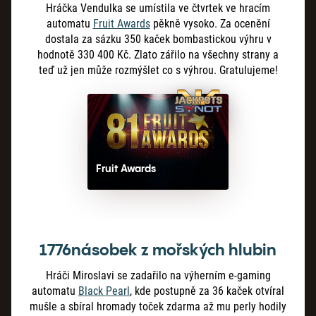
Hráčka Vendulka se umístila ve čtvrtek ve hracím
automatu
Fruit Awards
pěkně vysoko. Za ocenění
dostala za sázku 350 kaček bombastickou výhru v
hodnotě 330 400 Kč. Zlato zářilo na všechny strany a
teď už jen může rozmýšlet co s výhrou. Gratulujeme!
Fruit Awards
1776násobek z mořských hlubin
Hráči Miroslavi se zadařilo na výherním e-gaming
automatu
Black Pearl
, kde postupně za 36 kaček otvíral
mušle a sbíral hromady toček zdarma až mu perly hodily