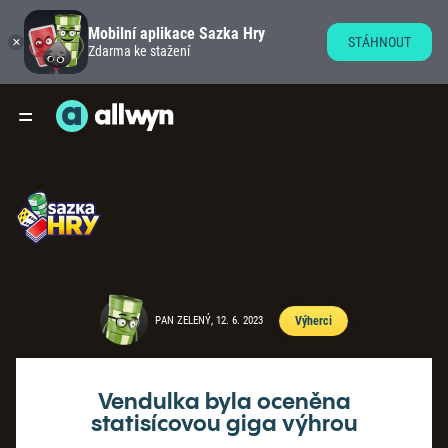
Mobilní aplikace Sazka Hry
STÁHNOUT
Zdarma ke stažení
PAN ZELENÝ, 12. 6. 2023
Výherci
Vendulka byla oceněna
statisícovou giga výhrou