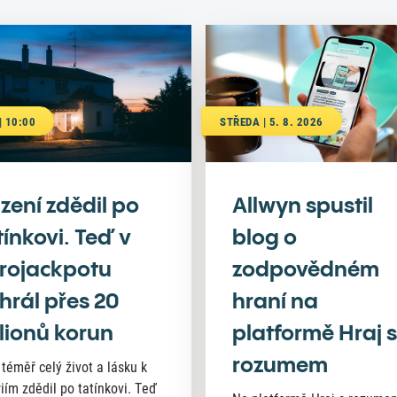
| 10:00
STŘEDA | 5. 8. 2026
zení zdědil po
Allwyn spustil
tínkovi. Teď v
blog o
rojackpotu
zodpovědném
hrál přes 20
hraní na
lionů korun
platformě Hraj s
rozumem
 téměř celý život a lásku k
riím zdědil po tatínkovi. Teď