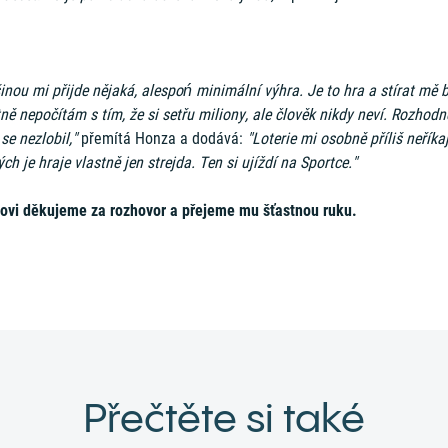
inou mi přijde nějaká, alespoń minimální výhra. Je to hra a stírat mě b
ně nepočítám s tím, že si setřu miliony, ale člověk nikdy neví. Rozhodn
se nezlobil,"
přemítá Honza a dodává:
"Loterie mi osobně příliš neříkaj
ých je hraje vlastně jen strejda. Ten si ujíždí na Sportce."
ovi děkujeme za rozhovor a přejeme mu šťastnou ruku.
Přečtěte si také