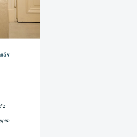
aná v
ď z
oupím