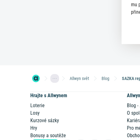
mu p
přin
Allwyn svět
Blog
SAZKA rep
Hrajte s Allwynem
Allwy
Loterie
Blog -
Losy
O spol
Kurzové sázky
Kariér
Hry
Pro m
Bonusy a soutěže
Obcho