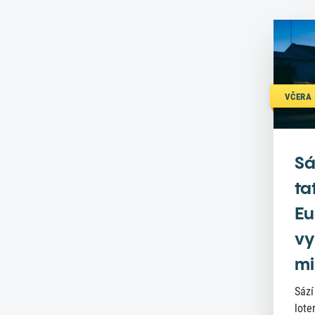
VČERA 
Sá
ta
Eu
vy
mi
Sází
lote