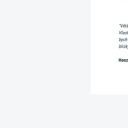
"Větš
Vlast
bych 
blízk
Honz