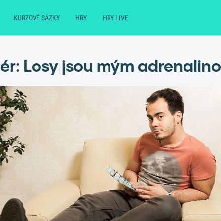
KURZOVÉ SÁZKY
HRY
HRY LIVE
ér: Losy jsou mým adrenali