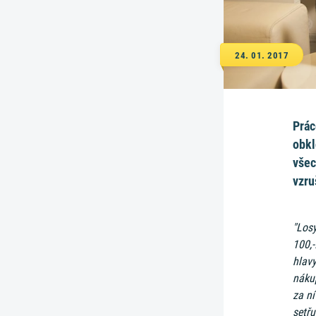
24. 01. 2017
Prác
obkl
všec
vzru
"Losy
100,-
hlav
nákup
za ní
setřu