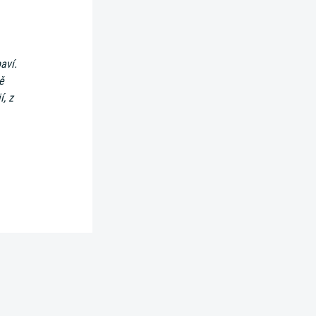
aví.
ě
í, z