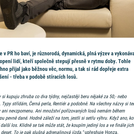
e v PR ho baví, je různorodá, dynamická, plná výzev a vykonáv
opení lidí, kteří společně stepují přesně v rytmu doby. Tohle
hno přijal jako běžnou věc, normu, a tak si rád dopřeje extra
šení - třeba v podobě stíracích losů.
 si kupuju zhruba co dva týdny, nejčastěji beru nějaké za 50,- nebo
. Typy střídám, Černá perla, Rentiér a podobně. Na všechny názvy si te
y ani nevzpomenu. Ani množství pořízovaných losů nemám během
u pevně dané. Hodně záleží na tom, jestli si setřu výhru. Když ano, k
 další los. Klidně se tak může stát, že koupím jediný los a ve finále jich
 deset. To je pak slušná adrenalinová jízda,"
upřesňuje Honza.