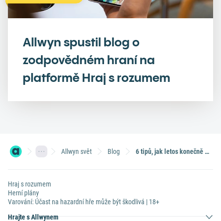
Allwyn spustil blog o
zodpovědném hraní na
platformě Hraj s rozumem
Allwyn svět
Blog
6 tipů, jak letos konečně ušetřit peníze
Hraj s rozumem
Herní plány
Varování: Účast na hazardní hře může být škodlivá | 18+
Hrajte s Allwynem