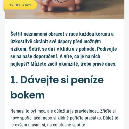
19. 01. 2021
Šetřit neznamená obracet v ruce každou korunu a
úzkostlivě chránit své úspory před možným
rizikem. Šetřit se dá i v klidu a v pohodě. Podívejte
se na naše doporučení. A víte, co je na nich
nejlepší? Můžete začít okamžitě, třeba právě dnes.
1. Dávejte si peníze
bokem
Nemusí to být moc, ale důležitá je pravidelnost. Zřiďte si
nový spořící účet nebo si klidně pořiďte prasátko. Důležité
je ovšem ujasnit si, na co přesně spoříte.