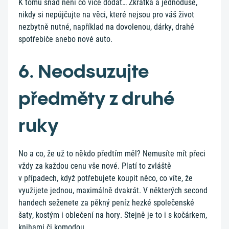
K tomu snad není co více dodat… Zkrátka a jednoduše,
nikdy si nepůjčujte na věci, které nejsou pro váš život
nezbytně nutné, například na dovolenou, dárky, drahé
spotřebiče anebo nové auto.
6. Neodsuzujte
předměty z druhé
ruky
No a co, že už to někdo předtím měl? Nemusíte mít přeci
vždy za každou cenu vše nové. Platí to zvláště
v případech, když potřebujete koupit něco, co víte, že
využijete jednou, maximálně dvakrát. V některých second
handech seženete za pěkný peníz hezké společenské
šaty, kostým i oblečení na hory. Stejně je to i s kočárkem,
knihami či komodou.