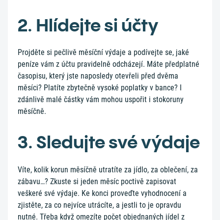
2. Hlídejte si účty
Projděte si pečlivě měsíční výdaje a podívejte se, jaké
peníze vám z účtu pravidelně odcházejí. Máte předplatné
časopisu, který jste naposledy otevřeli před dvěma
měsíci? Platíte zbytečně vysoké poplatky v bance? I
zdánlivě malé částky vám mohou uspořit i stokoruny
měsíčně.
3. Sledujte své výdaje
Víte, kolik korun měsíčně utratíte za jídlo, za oblečení, za
zábavu…? Zkuste si jeden měsíc poctivě zapisovat
veškeré své výdaje. Ke konci proveďte vyhodnocení a
zjistěte, za co nejvíce utrácíte, a jestli to je opravdu
nutné. Třeba když omezíte počet objednaných jídel z