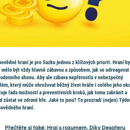
ovědné hraní je pro Sazku jednou z klíčových priorit. Hraní by
ž mělo být vždy hlavně zábavou a způsobem, jak se odreagovat
odenního shonu. Aby ale zábava nepřerostla v nebezpečný
lém, který může ohrožovat běžný život hráče i celého jeho oko
tuje řada možností a preventivních kroků, jak tomu zabránit a
d zůstat ve zdravé hře. Jaké to jsou? To prozradí (nejen) Týde
ovědného hraní.
Přečtěte si také: Hraj s rozumem. Díky Desateru