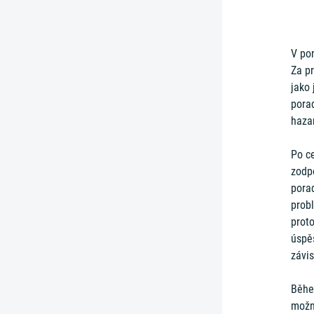
V pon
Za pr
jako 
porad
haza
Po c
zodp
pora
prob
proto
úspě
závis
Běhe
možn