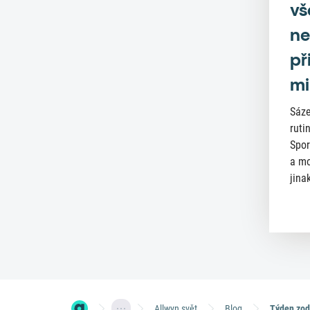
vš
ne
př
mi
Sáze
ruti
Spor
a mo
jinak
Allwyn svět
Blog