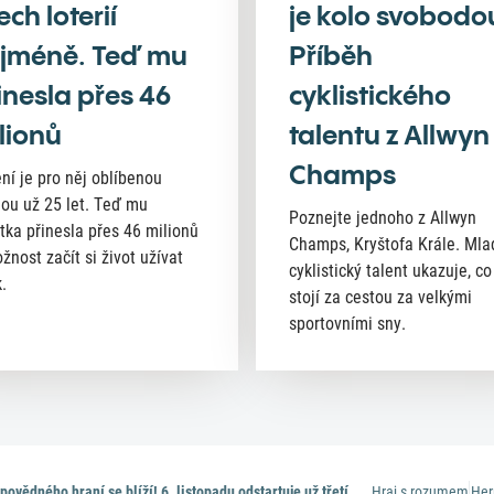
ech loterií
je kolo svobodo
jméně. Teď mu
Příběh
inesla přes 46
cyklistického
lionů
talentu z Allwyn
Champs
ní je pro něj oblíbenou
nou už 25 let. Teď mu
Poznejte jednoho z Allwyn
tka přinesla přes 46 milionů
Champs, Kryštofa Krále. Mla
žnost začít si život užívat
cyklistický talent ukazuje, co
.
stojí za cestou za velkými
sportovními sny.
Týden zodpovědného hraní se blíží! 6. listopadu odstartuje už třetí ročník tohoto projektu
Hraj s rozumem
Her