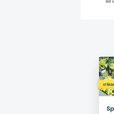
mít 
STŘEDA
Sp