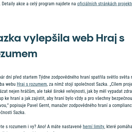
. Detaily akce a celý program najdete na
oficiálních stránkách projekt
azka vylepšila web Hraj s
ozumem
pár dní před startem Týdne zodpovědného hraní spatřila světlo světa
ba webu
Hraj s rozumem
, za nímž stojí společnost Sazka. „Cílem proj
ázat nejen hráčům, ale také široké veřejnosti, jak by měl vypadat zdr
up ke hraní a jak zajistit, aby hraní bylo vždy a pro všechny bezpečno
vou,“ popisuje Pavel Gernt, manažer zodpovědného hraní a complianc
ečnosti Sazka.
ete s rozumem i vy? Ano! A máte nastavené
herní limity
, které pomáha