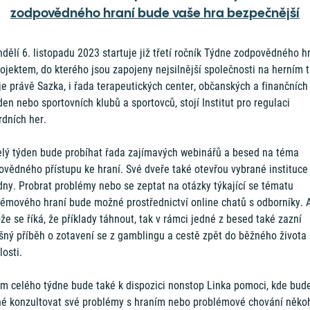
zodpovědného hraní bude vaše hra bezpečnější
dělí 6. listopadu 2023 startuje již třetí ročník Týdne zodpovědného hr
ojektem, do kterého jsou zapojeny nejsilnější společnosti na herním t
je právě Sazka, i řada terapeutických center, občanských a finančních
en nebo sportovních klubů a sportovců, stojí Institut pro regulaci
rdních her.
elý týden bude probíhat řada zajímavých webinářů a besed na téma
ovědného přístupu ke hraní. Své dveře také otevřou vybrané instituce
dny. Probrat problémy nebo se zeptat na otázky týkající se tématu
lémového hraní bude možné prostřednictví online chatů s odborníky. 
že se říká, že příklady táhnout, tak v rámci jedné z besed také zazní
šný příběh o zotavení se z gamblingu a cestě zpět do běžného života
losti.
m celého týdne bude také k dispozici nonstop Linka pomoci, kde bud
é konzultovat své problémy s hraním nebo problémové chování něko