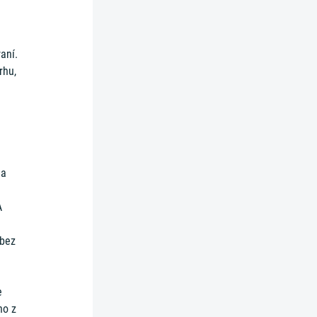
aní.
rhu,
 a
A
 bez
e
ho z