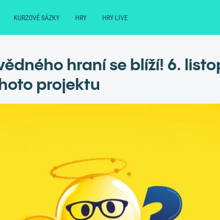
KURZOVÉ SÁZKY
HRY
HRY LIVE
dného hraní se blíží! 6. list
ohoto projektu