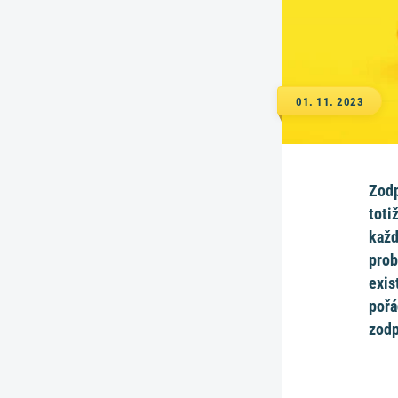
01. 11. 2023
Zodp
toti
každ
prob
exis
pořá
zodp