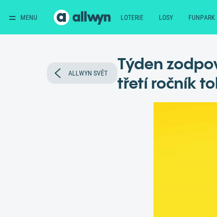
MENU
LOTERIE
LOSY
FUNPARK
Týden zodpově
ALLWYN SVĚT
třetí ročník t