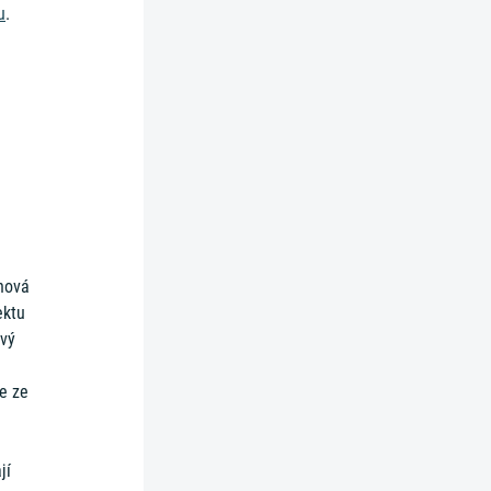
u
.
 nová
ektu
avý
u
e ze
jí