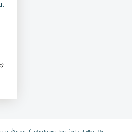
u.
dý
ní plány
Varování: Účast na hazardní hře může být škodlivá | 18+