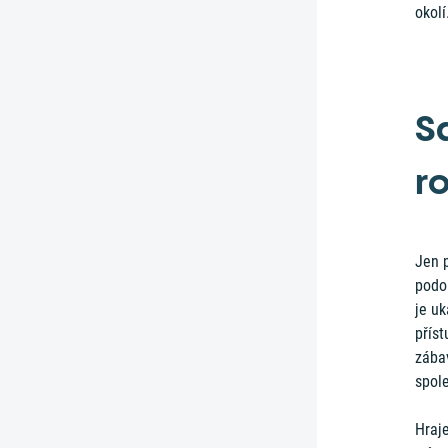
okolí
S
r
Jen 
podo
je uk
příst
zába
spol
Hraj