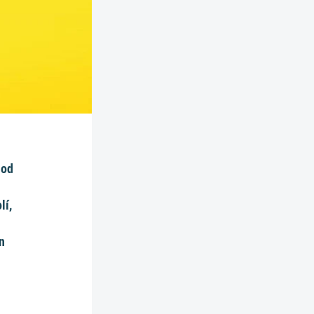
 od
lí,
n