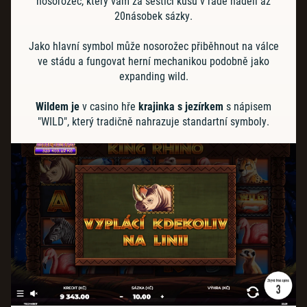
nosorožec, který vám za šestici kusů v řadě nadělí až
20násobek sázky.
Jako hlavní symbol může nosorožec přiběhnout na válce
ve stádu a fungovat herní mechanikou podobně jako
expanding wild.
Wildem je
v casino hře
krajinka s jezírkem
s nápisem
"WILD", který tradičně nahrazuje standartní symboly.