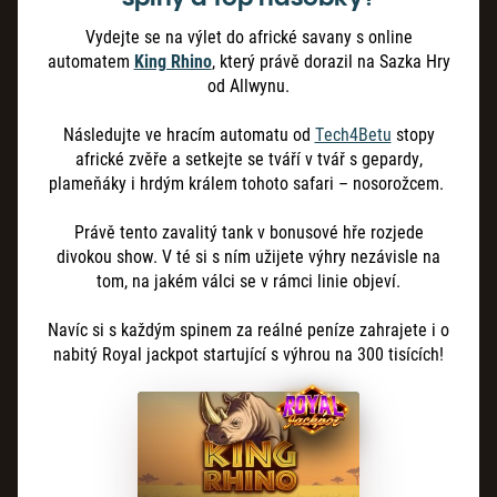
Vydejte se na výlet do africké savany s online
automatem
King Rhino
, který právě dorazil na Sazka Hry
od Allwynu.
Následujte ve hracím automatu od
Tech4Betu
stopy
africké zvěře a setkejte se tváří v tvář s gepardy,
plameňáky i hrdým králem tohoto safari – nosorožcem.
Právě tento zavalitý tank v bonusové hře rozjede
divokou show. V té si s ním užijete výhry nezávisle na
tom, na jakém válci se v rámci linie objeví.
Navíc si s každým spinem za reálné peníze zahrajete i o
nabitý Royal jackpot startující s výhrou na 300 tisících!