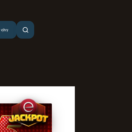
 výhry