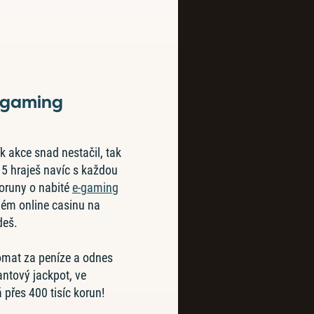
 egaming
ík akce snad nestačil, tak
 5 hraješ navíc s každou
oruny o nabité
e-gaming
jiném online casinu na
deš.
tomat za peníze a odnes
antový jackpot, ve
 přes 400 tisíc korun!