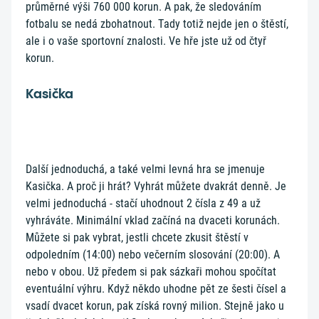
průměrné výši 760 000 korun. A pak, že sledováním
fotbalu se nedá zbohatnout. Tady totiž nejde jen o štěstí,
ale i o vaše sportovní znalosti. Ve hře jste už od čtyř
korun.
Kasička
Další jednoduchá, a také velmi levná hra se jmenuje
Kasička. A proč ji hrát? Vyhrát můžete dvakrát denně. Je
velmi jednoduchá - stačí uhodnout 2 čísla z 49 a už
vyhráváte. Minimální vklad začíná na dvaceti korunách.
Můžete si pak vybrat, jestli chcete zkusit štěstí v
odpoledním (14:00) nebo večerním slosování (20:00). A
nebo v obou. Už předem si pak sázkaři mohou spočítat
eventuální výhru. Když někdo uhodne pět ze šesti čísel a
vsadí dvacet korun, pak získá rovný milion. Stejně jako u