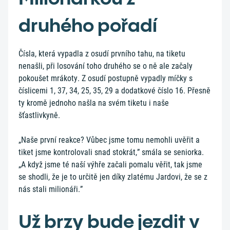
druhého pořadí
Čísla, která vypadla z osudí prvního tahu, na tiketu
nenašli, při losování toho druhého se o ně ale začaly
pokoušet mrákoty. Z osudí postupně vypadly míčky s
číslicemi 1, 37, 34, 25, 35, 29 a dodatkové číslo 16. Přesně
ty kromě jednoho našla na svém tiketu i naše
šťastlivkyně.
„Naše první reakce? Vůbec jsme tomu nemohli uvěřit a
tiket jsme kontrolovali snad stokrát,” smála se seniorka.
„A když jsme té naší výhře začali pomalu věřit, tak jsme
se shodli, že je to určitě jen díky zlatému Jardovi, že se z
nás stali milionáři.”
Už brzy bude jezdit v