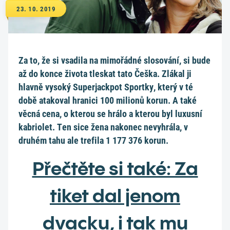
23. 10. 2019
Za to, že si vsadila na mimořádné slosování, si bude
až do konce života tleskat tato Češka. Zlákal ji
hlavně vysoký Superjackpot Sportky, který v té
době atakoval hranici 100 milionů korun. A také
věcná cena, o kterou se hrálo a kterou byl luxusní
kabriolet. Ten sice žena nakonec nevyhrála, v
druhém tahu ale trefila 1 177 376 korun.
Přečtěte si také: Za
tiket dal jenom
dvacku, i tak mu