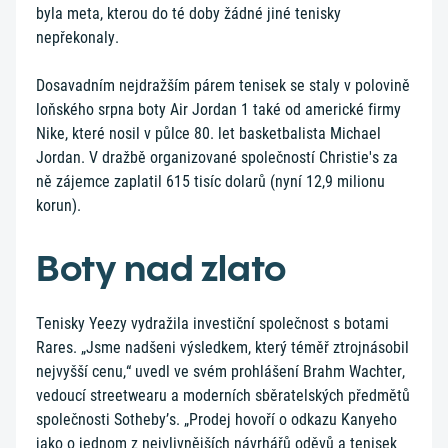
byla meta, kterou do té doby žádné jiné tenisky
nepřekonaly.
Dosavadním nejdražším párem tenisek se staly v polovině
loňského srpna boty Air Jordan 1 také od americké firmy
Nike, které nosil v půlce 80. let basketbalista Michael
Jordan. V dražbě organizované společností Christie's za
ně zájemce zaplatil 615 tisíc dolarů (nyní 12,9 milionu
korun).
Boty nad zlato
Tenisky Yeezy vydražila investiční společnost s botami
Rares. „Jsme nadšeni výsledkem, který téměř ztrojnásobil
nejvyšší cenu,“ uvedl ve svém prohlášení Brahm Wachter,
vedoucí streetwearu a moderních sběratelských předmětů
společnosti Sotheby’s. „Prodej hovoří o odkazu Kanyeho
jako o jednom z nejvlivnějších návrhářů oděvů a tenisek