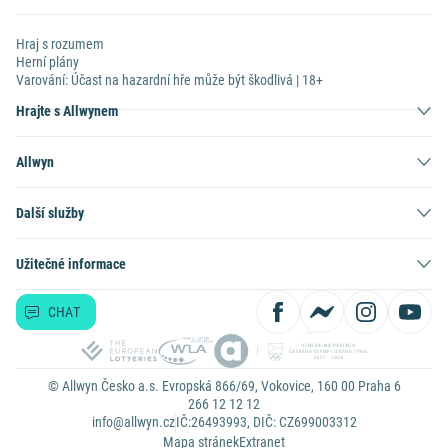
Hraj s rozumem
Herní plány
Varování: Účast na hazardní hře může být škodlivá | 18+
Hrajte s Allwynem
Allwyn
Další služby
Užitečné informace
CHAT
© Allwyn Česko a.s. Evropská 866/69, Vokovice, 160 00 Praha 6
266 12 12 12
info@allwyn.cz
IČ:26493993, DIČ: CZ699003312
Mapa stránek
Extranet