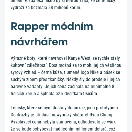
umění. A zdaleka nikdo by si netroufl říct, že se tenisky
vydraží za bezmála 38 milionů korun.
Rapper módním
návrhářem
Výrazné boty, které navrhoval Kanye West, se rychle staly
kultovní záležitostí. Dost možná za to mohl jejich většinou
syrový vzhled – černá kůže, tlumené logo Nike a pásek se
suchým zipem přes tkaničky. Někdy šly do prodeje i jejich
barevné varianty. Jejich cena začínala na minimálně 8
tisících korun a šplhala až k desítkám tisícům.
Tenisky, které se nyní dostaly do aukce, jsou prototypem.
Do dražby je přihlásil newyorský sběratel Ryan Chang.
Vyvolávací cena nebyla stanovena, odhadovalo se však,
že se bude pohybovat nad jedním milionem dolarů, což