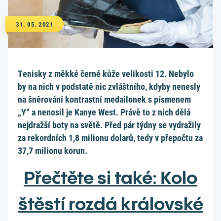
31. 05. 2021
Tenisky z měkké černé kůže velikosti 12. Nebylo
by na nich v podstatě nic zvláštního, kdyby nenesly
na šněrování kontrastní medailonek s písmenem
„Y“ a nenosil je Kanye West. Právě to z nich dělá
nejdražší boty na světě. Před pár týdny se vydražily
za rekordních 1,8 milionu dolarů, tedy v přepočtu za
37,7 milionu korun.
Přečtěte si také: Kolo
štěstí rozdá královské