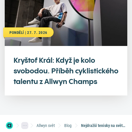
PONDĚLÍ | 27. 7. 2026
Kryštof Král: Když je kolo
svobodou. Příběh cyklistického
talentu z Allwyn Champs
Allwyn svět
Blog
Nejdražší tenisky na světě. Pár bot slavného muzikanta se vydražil za 38 milionů