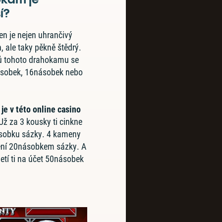
í?
 je nejen uhrančivý
, ale taky pěkně štědrý.
sů tohoto drahokamu se
ásobek, 16násobek nebo
 je v této online casino
Už za 3 kousky ti cinkne
ásobku sázky. 4 kameny
ění 20násobkem sázky. A
letí ti na účet 50násobek