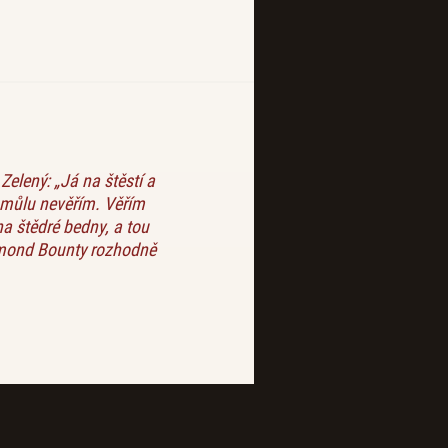
Zelený: „Já na štěstí a
můlu nevěřím. Věřím
na štědré bedny, a tou
mond Bounty rozhodně