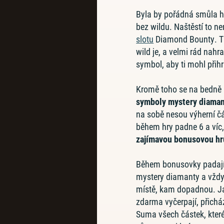
Byla by pořádná smůla hr
bez wildu. Naštěstí to n
slotu
Diamond Bounty. Ta
wild je, a velmi rád nahra
symbol, aby ti mohl přihr
Kromě toho se na bedně p
symboly mystery diama
na sobě nesou výherní čá
během hry padne 6 a víc
zajímavou bonusovou hru
Během bonusovky padají
mystery diamanty a vžd
místě, kam dopadnou. Ja
zdarma vyčerpají, přicház
Suma všech částek, které