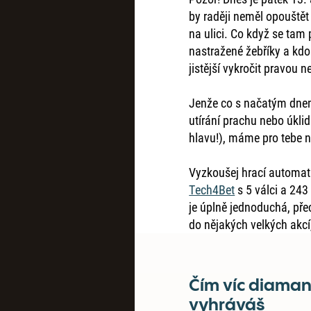
by raději neměl opouště
na ulici. Co když se tam 
nastražené žebříky a kdo
jistější vykročit pravou 
Jenže co s načatým dnem?
utírání prachu nebo úkli
hlavu!), máme pro tebe 
Vyzkoušej hrací automa
Tech4Bet
s 5 válci a 243
je úplně jednoduchá, př
do nějakých velkých akcí,
Čím víc diamant
vyhráváš