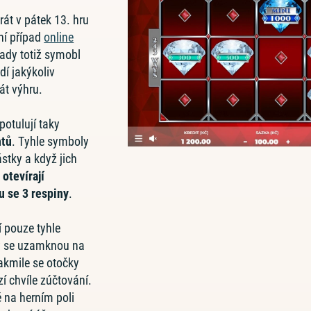
át v pátek 13. hru
ení případ
online
dy totiž symobl
dí jakýkoliv
át výhru.
otulují taky
ntů
. Tyhle symboly
stky a když jich
,
otevírají
 se 3 respiny
.
 pouze tyhle
y se uzamknou na
kmile se otočky
í chvíle zúčtování.
 na herním poli