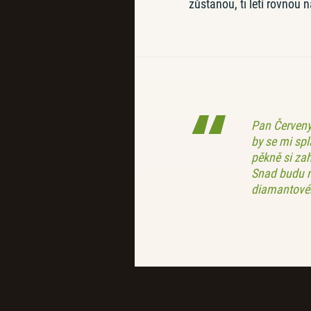
zůstanou, ti letí rovnou n
Pan Červený
by se mi sp
pěkně si za
Snad budu n
diamantovéh