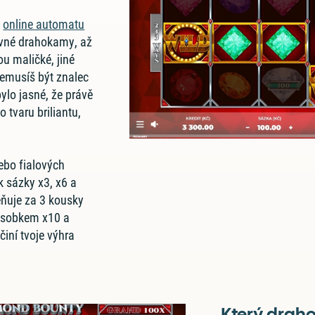
o
online automatu
evné drahokamy, až
ou maličké, jiné
Nemusíš být znalec
ylo jasné, že právě
o tvaru briliantu,
ebo fialových
 sázky x3, x6 a
ňuje za 3 kousky
ásobkem x10 a
činí tvoje výhra
Který drah