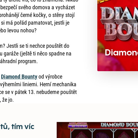
t bezpečí svého domova a vycházet
prohánějí černé kočky, o stěny stojí
 si má pořád pamatovat, jestli je
nebo levou nohou?
 Jestli se ti nechce pouštět do
Diamon
du garáže (ještě ti něco spadne na
náhradní program.
t
Diamond Bounty
od výrobce
 výherními liniemi. Herní mechanika
ece se v pátek 13. nebudeme pouštět
 že jo.
ů, tím víc