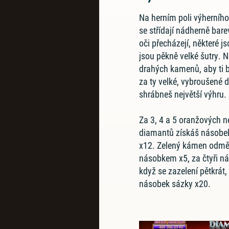
Na herním poli výherníh
se střídají nádherně bar
oči přecházejí, některé js
jsou pěkně velké šutry. 
drahých kamenů, aby ti b
za ty velké, vybroušené d
shrábneš největší výhru.
Za 3, 4 a 5 oranžových n
diamantů získáš násobek
x12. Zelený kámen odmě
násobkem x5, za čtyři n
když se zazelení pětkrát, 
násobek sázky x20.