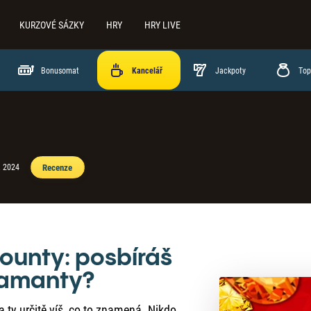
KURZOVÉ SÁZKY
HRY
HRY LIVE
Bonusomat
Jackpoty
Top
Recenze
. 2024
ounty: posbíráš
iamanty?
a ty určitě víš, co to znamená. Nikdo