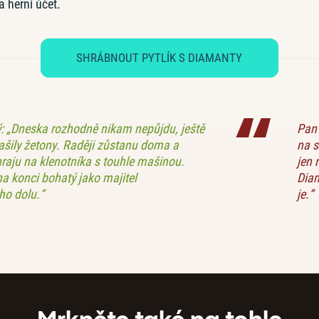
a herní účet.
SHRÁBNOUT PYTLÍK S DIAMANTY
: „Dneska rozhodně nikam nepůjdu, ještě
Pan 
lašily žetony. Raději zůstanu doma a
na s
hraju na klenotníka s touhle mašinou.
jen 
a konci bohatý jako majitel
Dia
o dolu.“
je.“