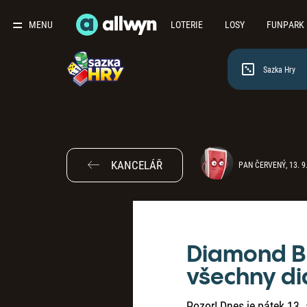
MENU
LOTERIE
LOSY
FUNPARK
Sazka Hry
KANCELÁŘ
PAN ČERVENÝ, 13. 9
Diamond B
všechny d
Pozor! Dnes je pátek 13. 