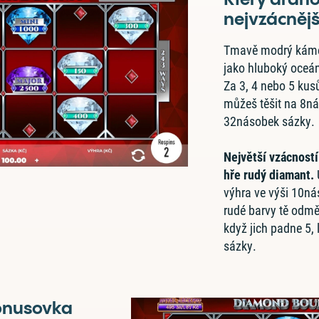
nejvzácnějš
Tmavě modrý kámen
jako hluboký oceán
Za 3, 4 nebo 5 ku
můžeš těšit na 8n
32násobek sázky.
Největší vzácností
hře rudý diamant.
výhra ve výši 10n
rudé barvy tě odm
když jich padne 5, 
sázky.
onusovka