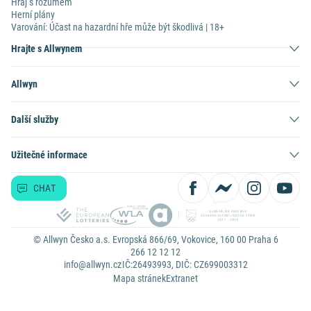
Hraj s rozumem
Herní plány
Varování: Účast na hazardní hře může být škodlivá | 18+
Hrajte s Allwynem
Allwyn
Další služby
Užitečné informace
CHAT
© Allwyn Česko a.s. Evropská 866/69, Vokovice, 160 00 Praha 6
266 12 12 12
info@allwyn.cz
IČ:26493993, DIČ: CZ699003312
Mapa stránek
Extranet