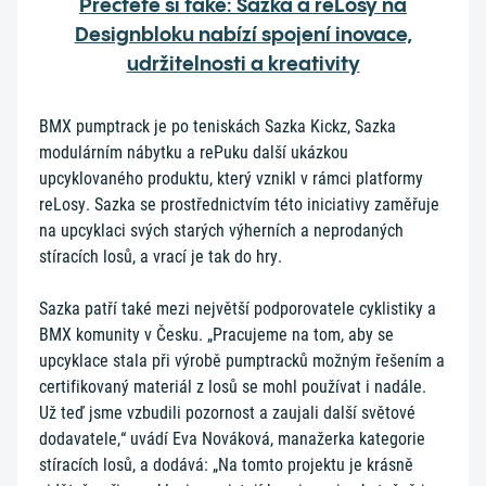
Přečtěte si také: Sazka a reLosy na
Designbloku nabízí spojení inovace,
udržitelnosti a kreativity
BMX pumptrack je po teniskách Sazka Kickz, Sazka
modulárním nábytku a rePuku další ukázkou
upcyklovaného produktu, který vznikl v rámci platformy
reLosy. Sazka se prostřednictvím této iniciativy zaměřuje
na upcyklaci svých starých výherních a neprodaných
stíracích losů, a vrací je tak do hry.
Sazka patří také mezi největší podporovatele cyklistiky a
BMX komunity v Česku. „Pracujeme na tom, aby se
upcyklace stala při výrobě pumptracků možným řešením a
certifikovaný materiál z losů se mohl používat i nadále.
Už teď jsme vzbudili pozornost a zaujali další světové
dodavatele,“ uvádí Eva Nováková, manažerka kategorie
stíracích losů, a dodává: „Na tomto projektu je krásně