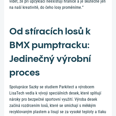
vidět, že při upcyklaci neexistují hranice a je skutečně jen
na naší kreativitě, do čeho losy proměníme.“
Od stíracích losů k
BMX pumptracku:
Jedinečný výrobní
proces
Spolupráce Sazky se studiem Parkitect a výrobcem
LisaTech vedla k vývoji speciálních desek, které splňují
nároky pro bezpečné sportovní využití. Výroba desek
začíná rozdrcením losů, které se smíchají s měkkým
recyklovaným plastem a lisují se za vysoké teploty a tlaku