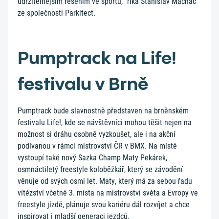
udržitelnějším řešením ve sportu,“ říká Stanislav Machač
ze společnosti Parkitect.
Pumptrack na Life!
festivalu v Brně
Pumptrack bude slavnostně představen na brněnském
festivalu Life!, kde se návštěvníci mohou těšit nejen na
možnost si dráhu osobně vyzkoušet, ale i na akční
podívanou v rámci mistrovství ČR v BMX. Na místě
vystoupí také nový Sazka Champ Maty Pekárek,
osmnáctiletý freestyle koloběžkář, který se závodění
věnuje od svých osmi let. Maty, který má za sebou řadu
vítězství včetně 3. místa na mistrovství světa a Evropy ve
freestyle jízdě, plánuje svou kariéru dál rozvíjet a chce
inspirovat i mladší generaci jezdců.