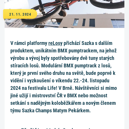
21. 11. 2024
V rámci platformy
reLosy
přichází Sazka s dalším
produktem, unikátním BMX pumptrackem, na jehož
výrobu a vývoj byly spotřebovány dvě tuny starých
stíracích losů. Modulární BMX pumptrack z losů,
který je první svého druhu na světě, bude poprvé k
vidění i vyzkoušení o víkendu 22.-24. listopadu
2024 na festivalu Life! V Brně. Návštěvníci si mimo
jiné užijí i mistrovství ČR v BMX nebo možnost
setkání s nadějným koloběžkářem a novým členem
týmu Sazka Champs Matym Pekárkem.