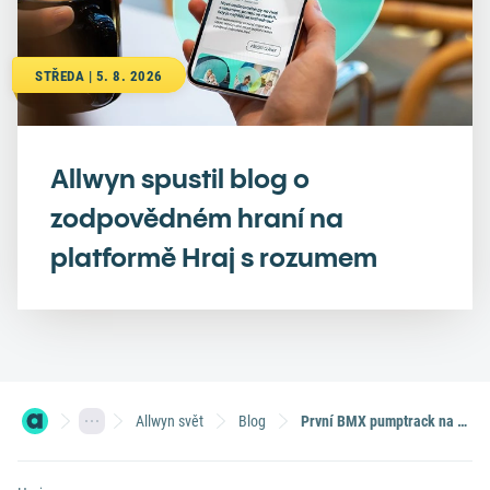
STŘEDA | 5. 8. 2026
Allwyn spustil blog o
zodpovědném hraní na
platformě Hraj s rozumem
Allwyn svět
Blog
První BMX pumptrack na světě z upcyklovaných stíracích losů? Sazka ho představí na festivalu Life!