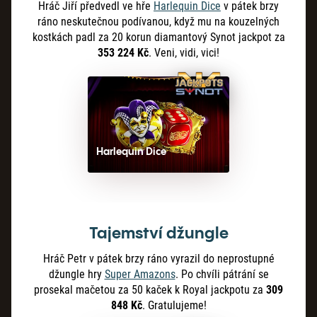
Hráč Jiří předvedl ve hře
Harlequin Dice
v pátek brzy
ráno neskutečnou podívanou, když mu na kouzelných
kostkách padl za 20 korun diamantový Synot jackpot za
353 224 Kč
. Veni, vidi, vici!
Harlequin Dice
Tajemství džungle
Hráč Petr v pátek brzy ráno vyrazil do neprostupné
džungle hry
Super Amazons
. Po chvíli pátrání se
prosekal mačetou za 50 kaček k Royal jackpotu za
309
848 Kč
. Gratulujeme!