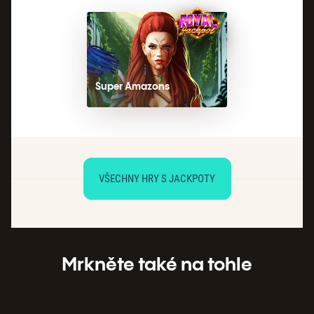
Super Amazons
VŠECHNY HRY S JACKPOTY
Mrkněte také na tohle