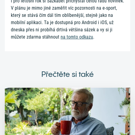
I pro letošní rok si Sazkabet přichystal celou řadu novinek.
V plánu je mimo jiné zaměřit víc pozornosti na e-sport,
který se stává čím dál tím oblíbenější, stejně jako na
mobilní aplikaci. Ta je dostupná pro Android i iOS, už
dneska přes ni probíhá drtivá většina sázek a vy si ji
můžete zdarma stáhnout
na tomto odkazu
.
Přečtěte si také