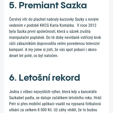
5. Premiant Sazka
Čerstvý vítr do plachet nabraly kurzovky Sazky s novým
vedením v podobě KKCG Karla Komárka. V roce 2012
byla Sazka první společností, která u sázek zrušila
manipulační poplatek. Do té doby nevídaně vstřícný krok
vůči zákazníkům doprovodila velmi povedenou televizní
kampaní. A my jsme si jisti, že vás spot pobaví i skoro
deset let poté, co byl natočen.
6. Letošní rekord
Jedna z vůbec nejvyšších výher, která kdy u kanceláře
Sazkabet padla, se datuje začátkem letošního roku. Hráč
Petr si přes mobilní aplikaci vsadil na vypsaná fotbalová
utkání za celkem 8 000 Kč. Už záhy věděl, že to budou