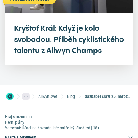
Kryštof Král: Když je kolo
svobodou. Příběh cyklistického
talentu z Allwyn Champs
Allwyn svět
Blog
Sazkabet slaví 25. narozeniny. Jak vypadaly začátky a jaká je nejvyšší letošní výhra?
Hraj s rozumem
Herní plány
Varování: Účast na hazardní hře může být škodlivá | 18+
Hrajte s Allwynem