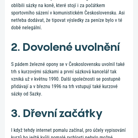
oblíbili sázky na koně, které stojí i za počátkem
sportovního sázení v komunistickém Československu. Asi
netřeba dodávat, že tipovat výsledky za peníze bylo v té
době nelegální.
2. Dovolené uvolnění
S pádem železné opony se v Československu uvolnil také
trh s kurzovými sázkami a první sázková kancelář tak
vzniká už v květnu 1990. Další společnosti se postupně
přidávají a v březnu 1996 na trh vstupují také kurzové
sázky od Sazky.
3. Dřevní začátky
I když tehdy internet pomalu začínal, pro účely vypisování
kurzů ho ještě kvůli pomalé rychlosti nebylo možné