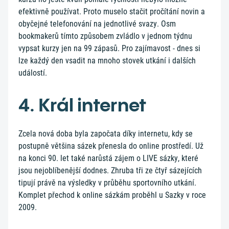
efektivně používat. Proto muselo stačit pročítání novin a
obyčejné telefonování na jednotlivé svazy. Osm
bookmakerů tímto způsobem zvládlo v jednom týdnu
vypsat kurzy jen na 99 zápasů. Pro zajímavost - dnes si
lze každý den vsadit na mnoho stovek utkání i dalších
událostí.
4. Král internet
Zcela nová doba byla započata díky internetu, kdy se
postupně většina sázek přenesla do online prostředí. Už
na konci 90. let také narůstá zájem o LIVE sázky, které
jsou nejoblíbenější dodnes. Zhruba tři ze čtyř sázejících
tipují právě na výsledky v průběhu sportovního utkání.
Komplet přechod k online sázkám proběhl u Sazky v roce
2009.