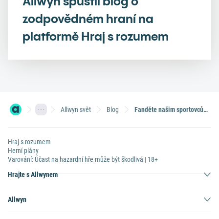
Allwyn spustil blog o
zodpovědném hraní na
platformě Hraj s rozumem
Allwyn svět
Blog
Fanděte našim sportovcům na Olympijském festivalu v Brně
Hraj s rozumem
Herní plány
Varování: Účast na hazardní hře může být škodlivá | 18+
Hrajte s Allwynem
Allwyn