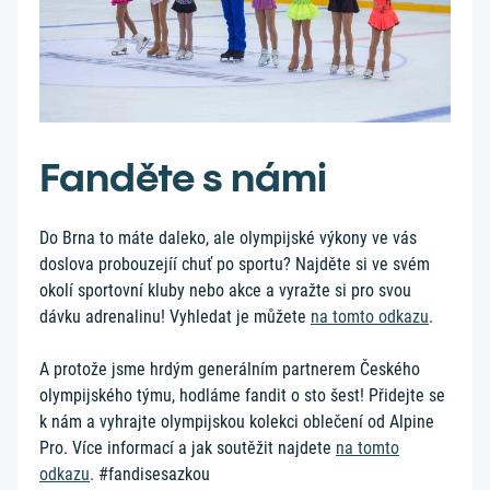
Fanděte s námi
Do Brna to máte daleko, ale olympijské výkony ve vás
doslova probouzejíí chuť po sportu? Najděte si ve svém
okolí sportovní kluby nebo akce a vyražte si pro svou
dávku adrenalinu! Vyhledat je můžete
na tomto odkazu
.
A protože jsme hrdým generálním partnerem Českého
olympijského týmu, hodláme fandit o sto šest! Přidejte se
k nám a vyhrajte olympijskou kolekci oblečení od Alpine
Pro. Více informací a jak soutěžit najdete
na tomto
odkazu
. #fandisesazkou