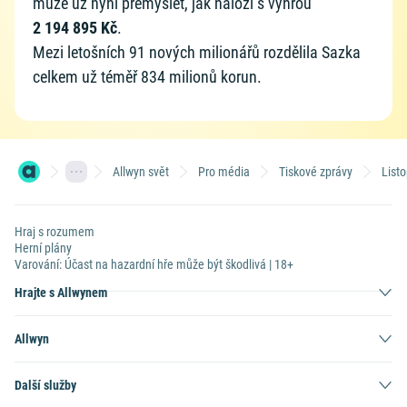
může už nyní přemýšlet, jak naloží s výhrou
2 194 895 Kč
.
Mezi letošních 91 nových milionářů rozdělila Sazka
celkem už téměř 834 milionů korun.
Allwyn svět
Pro média
Tiskové zprávy
List
Hraj s rozumem
Herní plány
Varování: Účast na hazardní hře může být škodlivá | 18+
Hrajte s Allwynem
Allwyn
Další služby