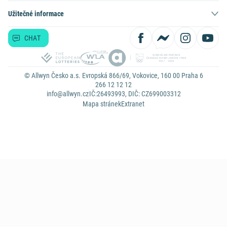
Užitečné informace
CHAT
© Allwyn Česko a.s. Evropská 866/69, Vokovice, 160 00 Praha 6
266 12 12 12
info@allwyn.cz
IČ:26493993, DIČ: CZ699003312
Mapa stránek
Extranet