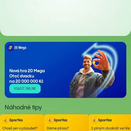
20 Mega
Nová hra 20 Mega
Otoč dvacku
na 20 000 000 Kč
VSADIT ONLINE
Náhodné tipy
Sportka
Sportka
Sportka
Chceš jen vyzkoušet?
Dáme plnou?
S plným dvakrát ve hře