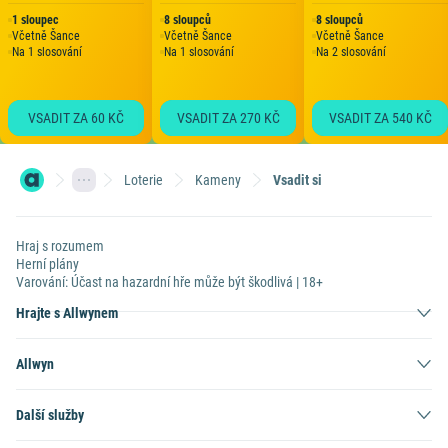
1 sloupec
8 sloupců
8 sloupců
Včetně Šance
Včetně Šance
Včetně Šance
Na 1 slosování
Na 1 slosování
Na 2 slosování
VSADIT ZA 60 KČ
VSADIT ZA 270 KČ
VSADIT ZA 540 KČ
Loterie
Kameny
Vsadit si
Hraj s rozumem
Herní plány
Varování: Účast na hazardní hře může být škodlivá | 18+
Hrajte s Allwynem
Allwyn
Další služby