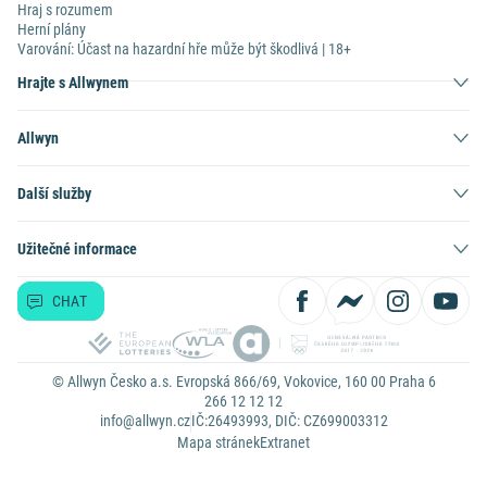
Hraj s rozumem
Herní plány
Varování: Účast na hazardní hře může být škodlivá | 18+
Hrajte s Allwynem
Allwyn
Další služby
Užitečné informace
CHAT
© Allwyn Česko a.s. Evropská 866/69, Vokovice, 160 00 Praha 6
266 12 12 12
info@allwyn.cz
IČ:26493993, DIČ: CZ699003312
Mapa stránek
Extranet