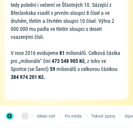
tedy polední i večerní ve Šťastných 10. Sázející z
Břeclavkska vsadil v prvním sloupci 8 čísel a ve
druhém, třetím a čtvrtém sloupci 10 čísel. Výhra 2
000 000 mu padla ve třetím sloupci s deseti
vsazenými čísli.
V roce 2016 evidujeme
81
milionářů. Celková částka
pro „milionáře“ činí
473 548 905 Kč
, z toho ve
Sportce (se Šancí)
59
milionářů s celkovou částkou
384 974 201 Kč.
Allwyn svět
Pro média
Tiskové zprávy
Srpe