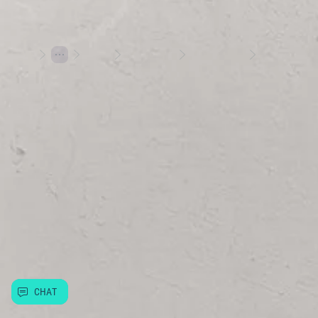
Losy
Stírací losy
Výherní losy
Rentiér: 5 let svobody
Hraj s rozumem
Herní plány
Varování: Účast na hazardní hře může být škodlivá | 18+
Hrajte s Allwynem
Allwyn
Další služby
Užitečné informace
CHAT