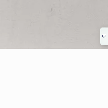
© Allwyn Česko a.s. Evropská 866/69, Vokovice, 160 00 Praha 6
266 12 12 12
info@allwyn.cz
IČ:26493993, DIČ: CZ699003312
Mapa stránek
Extranet