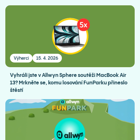
Výherci
15. 4. 2026
Vyhráli jste v Allwyn Sphere soutěži MacBook Air
13? Mrkněte se, komu losování FunParku přineslo
štěstí