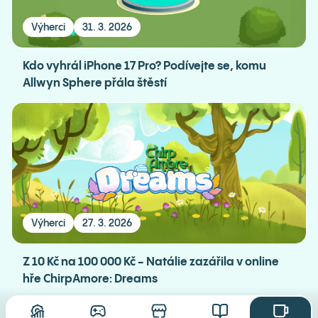
Výherci
31. 3. 2026
Kdo vyhrál iPhone 17 Pro? Podívejte se, komu
Allwyn Sphere přála štěstí
Výherci
27. 3. 2026
Z 10 Kč na 100 000 Kč - Natálie zazářila v online
hře ChirpAmore: Dreams