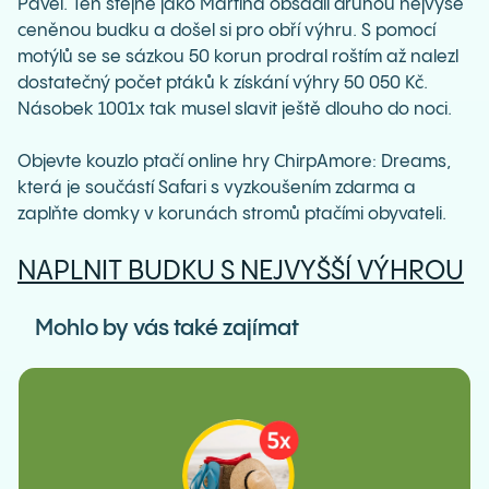
Pavel. Ten stejně jako Martina obsadil druhou nejvýše
ceněnou budku a došel si pro obří výhru. S pomocí
motýlů se se sázkou 50 korun prodral roštím až nalezl
dostatečný počet ptáků k získání výhry 50 050 Kč.
Násobek 1001x tak musel slavit ještě dlouho do noci.
Objevte kouzlo ptačí online hry ChirpAmore: Dreams,
která je součástí Safari s vyzkoušením zdarma a
zaplňte domky v korunách stromů ptačími obyvateli.
NAPLNIT BUDKU S NEJVYŠŠÍ VÝHROU
Mohlo by vás také zajímat