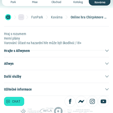
Park
Mise
Obchod
Katalog
FunPark
Kavárna
Online hra ChirpAmore plní sny: Martina ovládla ptačí říši a odnesla si z ní pohádkový 2001násobek
Hraj s rozumem
Herní plány
Varování: Účast na hazardní hře může být škodlivá | 18+
Hrajte s Allwynem
Allwyn
Další služby
Užitečné informace
CHAT