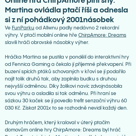
Online hra ChirpAmore plní sny:
Martina ovládla ptačí říši a odnesla
si z ní pohádkový 2001násobek
Ve
FunParku
od Allwnu padly nedávno 2 rekordní
výhry. V ptačí mobilní online hře
ChirpAmore: Dreams
slavili hráči obrovské násobky výher.
Hráčka Martina se pustila v pondělí do interaktivní hry
od Fennica Gaming a čekalo jí příjemné překvapení. Při
buzení spících ptáků schovaných v křoví se jí podařilo
najít tolik druhů tak, aby zaplnila budku s druhou
nejvyšší odměnou. Díky žolíkovi navíc zdvojnásobila
svou výhru a osladila si tak odměnu. Při hraní se
sázkou 30 kaček se jí povedlo trefit senzační výhru 60
030 Kč. Získat 2001x to se rozhodně nevidí každý den.
Druhým hráčem, který kraloval v úterý ptačím
domovům online hry ChirpAmore: Dreams byl hráč