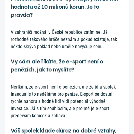
hodnotu až 10 milionů korun. Je to
pravda?
V zahraničí možná, v České republice zatím ne. Já
rozhodně takového hráče neznám a pokud existuje, tak
někdo skrývá poklad nebo uměle navyšuje cenu.
Vy sám ale říkáte, že e-sport není o
penězích, jak to myslíte?
Neříkám, že e-sport není o penězích, ale že já a spolek
Inaequalis to neděláme pro peníze. E-sport se dostal
rychle nahoru a hodně lidí vidí potenciál výhodné
investice. Já s tím souhlasím, ale pro mě je e-sport
především koníček a zábava.
Váš spolek klade důraz na dobré vztahy,