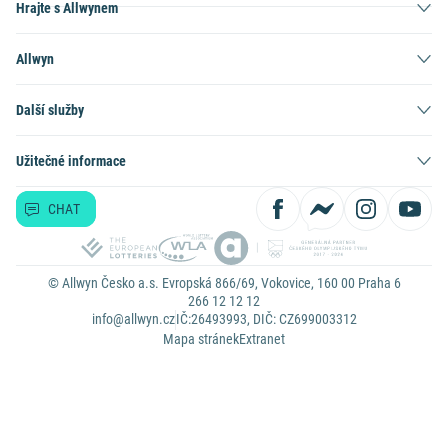
Hrajte s Allwynem
Allwyn
Další služby
Užitečné informace
CHAT
© Allwyn Česko a.s. Evropská 866/69, Vokovice, 160 00 Praha 6
266 12 12 12
info@allwyn.cz
IČ:26493993, DIČ: CZ699003312
Mapa stránek
Extranet