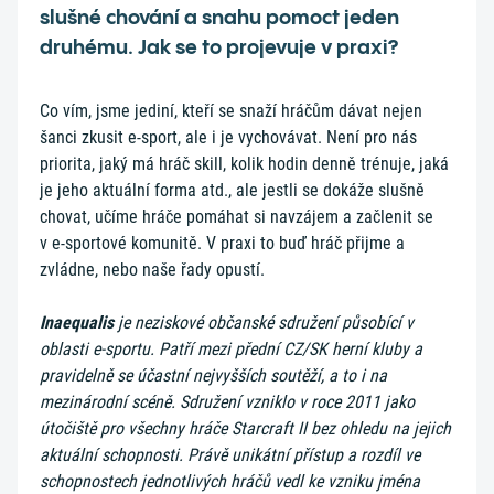
slušné chování a snahu pomoct jeden
druhému. Jak se to projevuje v praxi?
Co vím, jsme jediní, kteří se snaží hráčům dávat nejen
šanci zkusit e-sport, ale i je vychovávat. Není pro nás
priorita, jaký má hráč skill, kolik hodin denně trénuje, jaká
je jeho aktuální forma atd., ale jestli se dokáže slušně
chovat, učíme hráče pomáhat si navzájem a začlenit se
v e-sportové komunitě. V praxi to buď hráč přijme a
zvládne, nebo naše řady opustí.
Inaequalis
je neziskové občanské sdružení působící v
oblasti e-sportu. Patří mezi přední CZ/SK herní kluby a
pravidelně se účastní nejvyšších soutěží, a to i na
mezinárodní scéně. Sdružení vzniklo v roce 2011 jako
útočiště pro všechny hráče Starcraft II bez ohledu na jejich
aktuální schopnosti. Právě unikátní přístup a rozdíl ve
schopnostech jednotlivých hráčů vedl ke vzniku jména