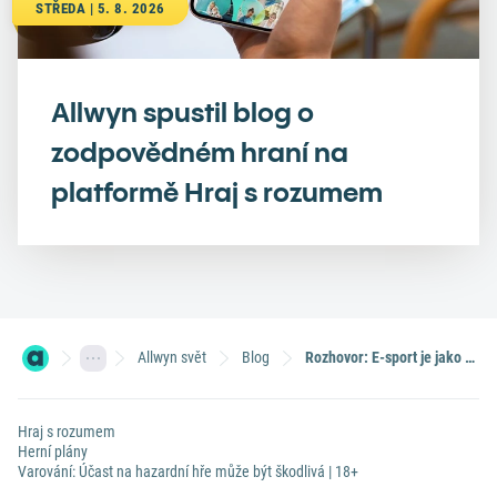
STŘEDA | 5. 8. 2026
Allwyn spustil blog o
zodpovědném hraní na
platformě Hraj s rozumem
Allwyn svět
Blog
Rozhovor: E-sport je jako Bitcoin před lety. Lepší investici dnes budete hledat jen těžko (II. díl)
Hraj s rozumem
Herní plány
Varování: Účast na hazardní hře může být škodlivá | 18+