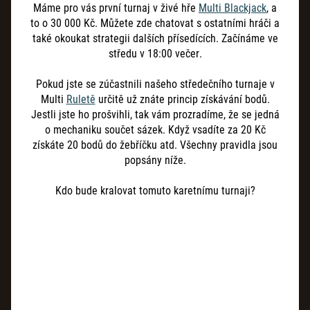
Máme pro vás první turnaj v živé hře
Multi Blackjack
, a
to o 30 000 Kč. Můžete zde chatovat s ostatními hráči a
také okoukat strategii dalších přísedících. Začínáme ve
středu v 18:00 večer.
Pokud jste se zúčastnili našeho středečního turnaje v
Multi
Ruletě
určitě už znáte princip získávání bodů.
Jestli jste ho prošvihli, tak vám prozradíme, že se jedná
o mechaniku součet sázek. Když vsadíte za 20 Kč
získáte 20 bodů do žebříčku atd. Všechny pravidla jsou
popsány níže.
Kdo bude kralovat tomuto karetnímu turnaji?