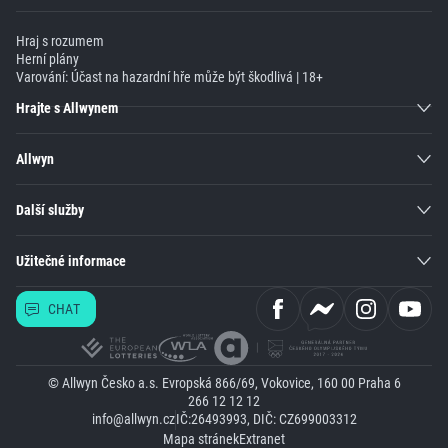
Hraj s rozumem
Herní plány
Varování: Účast na hazardní hře může být škodlivá | 18+
Hrajte s Allwynem
Allwyn
Další služby
Užitečné informace
CHAT
© Allwyn Česko a.s. Evropská 866/69, Vokovice, 160 00 Praha 6
266 12 12 12
info@allwyn.cz
IČ:26493993, DIČ: CZ699003312
Mapa stránek
Extranet