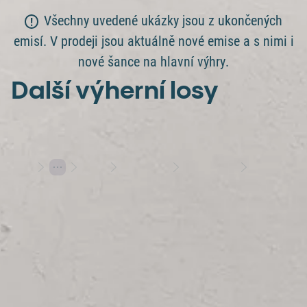
Všechny uvedené ukázky jsou z ukončených
emisí. V prodeji jsou aktuálně nové emise a s nimi i
nové šance na hlavní výhry.
Další výherní losy
Losy
Stírací losy
Výherní losy
Poklad byl schovaný hned v prvním poli
Hraj s rozumem
Herní plány
Varování: Účast na hazardní hře může být škodlivá | 18+
Hrajte s Allwynem
Allwyn