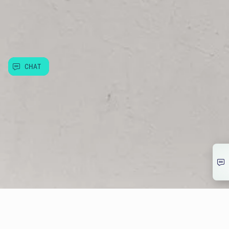
Další služby
Užitečné informace
CHAT
© Allwyn Česko a.s. Evropská 866/69, Vokovice, 160 00 Praha 6
266 12 12 12
info@allwyn.cz
IČ:26493993, DIČ: CZ699003312
Mapa stránek
Extranet