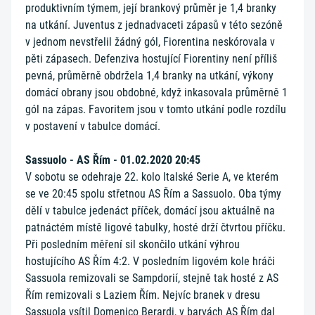
produktivním týmem, její brankový průměr je 1,4 branky
na utkání. Juventus z jednadvaceti zápasů v této sezóně
v jednom nevstřelil žádný gól, Fiorentina neskórovala v
pěti zápasech. Defenziva hostující Fiorentiny není příliš
pevná, průměrně obdržela 1,4 branky na utkání, výkony
domácí obrany jsou obdobné, když inkasovala průměrně 1
gól na zápas. Favoritem jsou v tomto utkání podle rozdílu
v postavení v tabulce domácí.
Sassuolo - AS Řím - 01.02.2020 20:45
V sobotu se odehraje 22. kolo Italské Serie A, ve kterém
se ve 20:45 spolu střetnou AS Řím a Sassuolo. Oba týmy
dělí v tabulce jedenáct příček, domácí jsou aktuálně na
patnáctém místě ligové tabulky, hosté drží čtvrtou příčku.
Při posledním měření sil skončilo utkání výhrou
hostujícího AS Řím 4:2. V posledním ligovém kole hráči
Sassuola remizovali se Sampdorií, stejně tak hosté z AS
Řím remizovali s Laziem Řím. Nejvíc branek v dresu
Sassuola vsítil Domenico Berardi, v barvách AS Řím dal