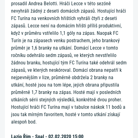
prosadil Andrea Belotti. Hráči Lecce v této sezóně
nevyhráli žádný z deseti domácích zápasů. Hostující hráči
FC Turína na venkovních hřištích vyhráli čtyři z deseti
zápasů. Lecce není na domácím hřišti příliš produktivní,
když v průměru vstřelilo 1,1 góly na zápas. Naopak FC
Turín je na zápasech venku postrachem, jeho brankový
průměr je 1,6 branky na utkání. Domácí Lecce v tomto
ročníku odehrálo sedm zápasů, ve kterých nevstřelilo
žádnou branku, hostující tým FC Turína také odehrál sedm
zápasů, ve kterých neskóroval. Domácí obrana nepatří k
nejpevnějším v lize, průměrně obdržela 2 branky na
utkání, hosté jsou na tom lépe, jejich obrana připustila
průměrně 1,7 branky na zápas. Hosté mají v posledních
utkáních sérii stejných výsledků, konkrétně dvou proher.
Hostující hráči FC Turína mají v tabulce náskok 11 bodů a
jsou tak mírným favoritem, hosté v tomto utkání získají
alespoň bod.
Lazio Řím - Spal - 02.02.2020 15:00