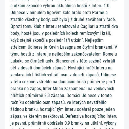
a utkání skončilo výhrou aktuálních hostů z Interu 1:0.
Udinese v minulém ligovém kole hrálo proti Parmě a
ztratilo všechny body, což bylo již druhé zaváhání v řadě.
Oproti tomu klub z Interu remizoval s Cagliari a ztratil dva
body, hosté jsou v posledních kolech remízovými králi,
když stejně skončila poslední tři utkání. Nejlepším
střelcem Udinese je Kevin Lasagna se čtyřmi brankami. V
týmu hostů z Interu je nejlepším zakončovatelem Romelu
Lukaku se čtrnácti góly. Bianconeri v této sezóně vyhráli
pět z deseti domácích zápasů. Hostující hráči Interu na
venkovních hřištích vyhráli osm z deseti zápasů. Udinese
v této sezóně vstřelilo na domácím hřišti průměrně jen 1
branku na zápas, Inter Milán zaznamenal na venkovních
hřištích průměrně 2,3 zásahu. Domácí Udinese v tomto
ročníku odehrálo osm zápasů, ve kterých nevstřelilo
žádnou branku, hostující tým Interu odehrál pouze jeden
zápas, ve kterém neskóroval. Defenziva hostujícího Interu
je pevná, průměrně obdržela 0,9 branky na utkání, výkony