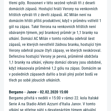
třemi góly. Rossoneri v této sezóně vyhráli tři z deseti
domácích zápasů. Hostující hráči Verony na venkovních
hřištích vyhráli tři z devíti zápasů. AC Milán není na
domácím hřišti příliš produktivní, když v průměru vstřelil 1
gól na zápas. Také Verona na venkovních hřištích není
obávaným týmem, její brankový průměr je 1,1 branky na
utkání. Domácí AC Milán v tomto ročníku odehrál šest
zápasů, ve kterých nevstřelil žádnou branku, hostující tým
Verony odehrál pouze čtyři zápasy, ve kterých neskóroval.
Defenziva hostující Verony je pevná, průměrně obdržela
1,1 branky na utkání, výkony domácí obrany jsou obdobné,
když inkasovala průměrně 1,2 gólu na zápas. Domácím se
v posledních zápasech dařilo a brali plný počet bodů ve
třech po sobě jdoucích utkáních.
Bergamo - Janov - 02.02.2020 15:00
Bergamo přivítá v neděli v 15:00 v rámci 22. kola Italské
Serie A na Stadio Atleti Azzurri d'Italia Janov. V tomto
utkání se střetne pátý s devatenáctým týmem aktuální