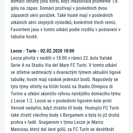
domácí obrany jsou horší, když inkasovala průměrně 1,6
gólu na zápas. Domácí prožívají v posledních dvou
zápasech sérii porážek. Také hosté mají v posledních
utkáních sérii stejných výsledků, konkrétně třech remíz.
Favoritem jsou v tomto utkání podle rozdílu v postavení v
tabulce hosté.
Lecce - Turín - 02.02.2020 18:00
Lecce přivítá v neděli v 18:00 v rámci 22. kola Italské
Serie A na Stadiu Via del Mare FC Turín. V tomto utkání
se střetne sedmnáctý s dvanáctým týmem aktuální ligové
tabulky, hosté mají náskok jedenáct bodů. Naposledy se
tyto týmy střetly na hřišti hostů na Stadio Olimpico di
Torino a utkání skončilo výhrou nynějšího domácího týmu
z Lecce 1:2. Lecce se v posledním ligovém kole proti
Veroně nedařilo, když ztratilo tři body. Hostující FC Turín
také ztratil všechny body s Bergamem a byla to již druhá
prohra v řadě. Snajperem v týmu Lecce je Marco
Mancosu, který dal šest gólů, za FC Turín se devětkrát