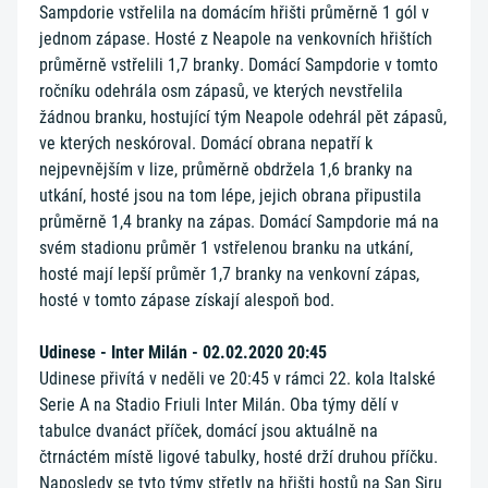
Sampdorie vstřelila na domácím hřišti průměrně 1 gól v
jednom zápase. Hosté z Neapole na venkovních hřištích
průměrně vstřelili 1,7 branky. Domácí Sampdorie v tomto
ročníku odehrála osm zápasů, ve kterých nevstřelila
žádnou branku, hostující tým Neapole odehrál pět zápasů,
ve kterých neskóroval. Domácí obrana nepatří k
nejpevnějším v lize, průměrně obdržela 1,6 branky na
utkání, hosté jsou na tom lépe, jejich obrana připustila
průměrně 1,4 branky na zápas. Domácí Sampdorie má na
svém stadionu průměr 1 vstřelenou branku na utkání,
hosté mají lepší průměr 1,7 branky na venkovní zápas,
hosté v tomto zápase získají alespoň bod.
Udinese - Inter Milán - 02.02.2020 20:45
Udinese přivítá v neděli ve 20:45 v rámci 22. kola Italské
Serie A na Stadio Friuli Inter Milán. Oba týmy dělí v
tabulce dvanáct příček, domácí jsou aktuálně na
čtrnáctém místě ligové tabulky, hosté drží druhou příčku.
Naposledy se tyto týmy střetly na hřišti hostů na San Siru