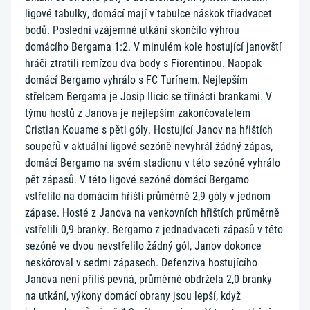
ligové tabulky, domácí mají v tabulce náskok třiadvacet
bodů. Poslední vzájemné utkání skončilo výhrou
domácího Bergama 1:2. V minulém kole hostující janovští
hráči ztratili remízou dva body s Fiorentinou. Naopak
domácí Bergamo vyhrálo s FC Turínem. Nejlepším
střelcem Bergama je Josip Ilicic se třinácti brankami. V
týmu hostů z Janova je nejlepším zakončovatelem
Cristian Kouame s pěti góly. Hostující Janov na hřištích
soupeřů v aktuální ligové sezóně nevyhrál žádný zápas,
domácí Bergamo na svém stadionu v této sezóně vyhrálo
pět zápasů. V této ligové sezóně domácí Bergamo
vstřelilo na domácím hřišti průměrně 2,9 góly v jednom
zápase. Hosté z Janova na venkovních hřištích průměrně
vstřelili 0,9 branky. Bergamo z jednadvaceti zápasů v této
sezóně ve dvou nevstřelilo žádný gól, Janov dokonce
neskóroval v sedmi zápasech. Defenziva hostujícího
Janova není příliš pevná, průměrně obdržela 2,0 branky
na utkání, výkony domácí obrany jsou lepší, když