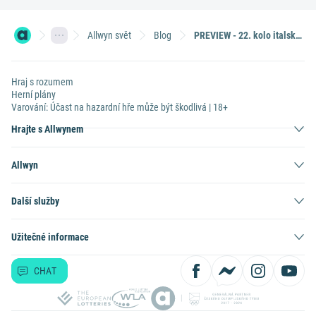
Allwyn svět
Blog
PREVIEW - 22. kolo italské Serie A
Hraj s rozumem
Herní plány
Varování: Účast na hazardní hře může být škodlivá | 18+
Hrajte s Allwynem
Allwyn
Další služby
Užitečné informace
CHAT