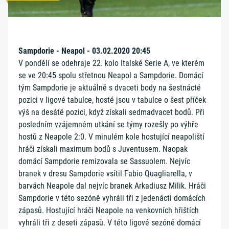
Sampdorie - Neapol - 03.02.2020 20:45
V pondělí se odehraje 22. kolo Italské Serie A, ve kterém
se ve 20:45 spolu střetnou Neapol a Sampdorie. Domácí
tým Sampdorie je aktuálně s dvaceti body na šestnácté
pozici v ligové tabulce, hosté jsou v tabulce o šest příček
výš na desáté pozici, když získali sedmadvacet bodů. Při
posledním vzájemném utkání se týmy rozešly po výhře
hostů z Neapole 2:0. V minulém kole hostující neapoliští
hráči získali maximum bodů s Juventusem. Naopak
domácí Sampdorie remizovala se Sassuolem. Nejvíc
branek v dresu Sampdorie vsítil Fabio Quagliarella, v
barvách Neapole dal nejvíc branek Arkadiusz Milik. Hráči
Sampdorie v této sezóně vyhráli tři z jedenácti domácích
zápasů. Hostující hráči Neapole na venkovních hřištích
vyhráli tři z deseti zápasů. V této ligové sezóně domácí