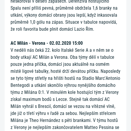
neskóroval v deseti zápasech. Defenziva hostujícího
Spalu není příliš pevná, průměrně obdržela 1,6 branky na
utkání, výkony domácí obrany jsou lepší, když inkasovala
průměrně 1,0 gólu na zápas. Situace v tabulce napovídá,
že roli favorita bude plnit domácí Lazio Řím.
AC Milán - Verona - 02.02.2020 15:00
V neděli nás čeká 22. kolo Italské Serie A a v něm se o
body utkají AC Milán a Verona. Oba týmy dělí v tabulce
pouze jedna příčka, domácí jsou aktuálně na osmém
místě ligové tabulky, hosté drží devátou příčku. Naposledy
se tyto týmy střetly na hřišti hostů na Stadio Marc'Antonio
Bentegodi a utkání skončilo výhrou nynějšího domácího
týmu z Milána 0:1. V minulém kole hostující tým z Verony
získal maximum bodů s Lecce. Stejně tak domácí AC
Milán vyhrál s Brescií, domácí se vezou na vítězné vlně,
jde již o třetí výhru v řadě za sebou. Nejlepším střelcem
Milána je Theo Hernández s pěti brankami. V týmu hostů
z Verony je nejlepším zakončovatelem Matteo Pessina se