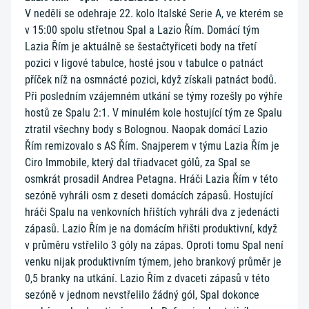
V neděli se odehraje 22. kolo Italské Serie A, ve kterém se
v 15:00 spolu střetnou Spal a Lazio Řím. Domácí tým
Lazia Řím je aktuálně se šestačtyřiceti body na třetí
pozici v ligové tabulce, hosté jsou v tabulce o patnáct
příček níž na osmnácté pozici, když získali patnáct bodů.
Při posledním vzájemném utkání se týmy rozešly po výhře
hostů ze Spalu 2:1. V minulém kole hostující tým ze Spalu
ztratil všechny body s Bolognou. Naopak domácí Lazio
Řím remizovalo s AS Řím. Snajperem v týmu Lazia Řím je
Ciro Immobile, který dal třiadvacet gólů, za Spal se
osmkrát prosadil Andrea Petagna. Hráči Lazia Řím v této
sezóně vyhráli osm z deseti domácích zápasů. Hostující
hráči Spalu na venkovních hřištích vyhráli dva z jedenácti
zápasů. Lazio Řím je na domácím hřišti produktivní, když
v průměru vstřelilo 3 góly na zápas. Oproti tomu Spal není
venku nijak produktivním týmem, jeho brankový průměr je
0,5 branky na utkání. Lazio Řím z dvaceti zápasů v této
sezóně v jednom nevstřelilo žádný gól, Spal dokonce