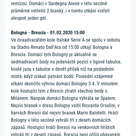
remízou. Domácí v Sardegna Areně v této sezóně
průměrně vstřelili 2 branky, i v tomto utkání vstřelí
alespoň jeden gól.
Bologna - Brescia - 01.02.2020 15:00
Ve dvaadvacátém kole Italské Serie A se spolu v sobotu
na Stadio Renato Dall'Ara od 15:00 utkají Bologna a
Brescia. Domácí tým Bologny je aktuálně se
sedmadvaceti body na jedenácté pozici v ligové tabulce,
hosté jsou v tabulce o devět příček níž na posledním
místě, když získali patnáct bodů. Poslední vzájemné
utkání skončilo výhrou domácí Bologny 3:4. V minulém
kole hostující tým z Brescii ztratil všechny body s
Milánem. Naopak domácí Bologna vyhrála se Spalem.
Nejvíc branek v dresu Bologny vsítil Riccardo Orsolini, v
barvách Brescii dal nejvíc branek Mario Balotelli. Hráči
Bologny v této sezóně vyhráli tři z deseti domácích
zápasů. Hostující hráči Brescii na venkovních hřištích
vyhráli tři z deseti zápasů. Brescia není příliš obávaným