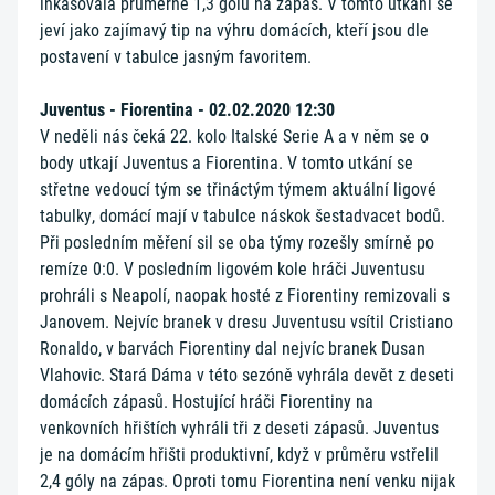
inkasovala průměrně 1,3 gólu na zápas. V tomto utkání se
jeví jako zajímavý tip na výhru domácích, kteří jsou dle
postavení v tabulce jasným favoritem.
Juventus - Fiorentina - 02.02.2020 12:30
V neděli nás čeká 22. kolo Italské Serie A a v něm se o
body utkají Juventus a Fiorentina. V tomto utkání se
střetne vedoucí tým se třináctým týmem aktuální ligové
tabulky, domácí mají v tabulce náskok šestadvacet bodů.
Při posledním měření sil se oba týmy rozešly smírně po
remíze 0:0. V posledním ligovém kole hráči Juventusu
prohráli s Neapolí, naopak hosté z Fiorentiny remizovali s
Janovem. Nejvíc branek v dresu Juventusu vsítil Cristiano
Ronaldo, v barvách Fiorentiny dal nejvíc branek Dusan
Vlahovic. Stará Dáma v této sezóně vyhrála devět z deseti
domácích zápasů. Hostující hráči Fiorentiny na
venkovních hřištích vyhráli tři z deseti zápasů. Juventus
je na domácím hřišti produktivní, když v průměru vstřelil
2,4 góly na zápas. Oproti tomu Fiorentina není venku nijak