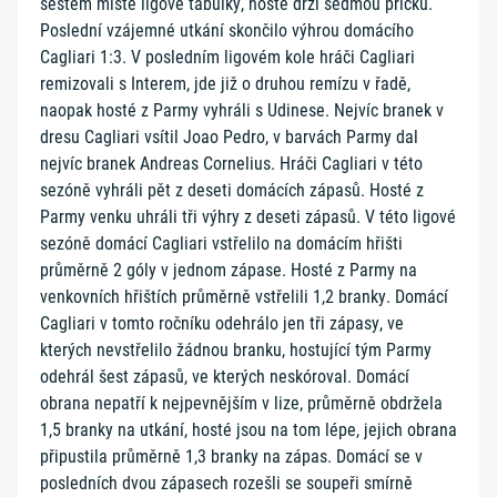
šestém místě ligové tabulky, hosté drží sedmou příčku.
Poslední vzájemné utkání skončilo výhrou domácího
Cagliari 1:3. V posledním ligovém kole hráči Cagliari
remizovali s Interem, jde již o druhou remízu v řadě,
naopak hosté z Parmy vyhráli s Udinese. Nejvíc branek v
dresu Cagliari vsítil Joao Pedro, v barvách Parmy dal
nejvíc branek Andreas Cornelius. Hráči Cagliari v této
sezóně vyhráli pět z deseti domácích zápasů. Hosté z
Parmy venku uhráli tři výhry z deseti zápasů. V této ligové
sezóně domácí Cagliari vstřelilo na domácím hřišti
průměrně 2 góly v jednom zápase. Hosté z Parmy na
venkovních hřištích průměrně vstřelili 1,2 branky. Domácí
Cagliari v tomto ročníku odehrálo jen tři zápasy, ve
kterých nevstřelilo žádnou branku, hostující tým Parmy
odehrál šest zápasů, ve kterých neskóroval. Domácí
obrana nepatří k nejpevnějším v lize, průměrně obdržela
1,5 branky na utkání, hosté jsou na tom lépe, jejich obrana
připustila průměrně 1,3 branky na zápas. Domácí se v
posledních dvou zápasech rozešli se soupeři smírně