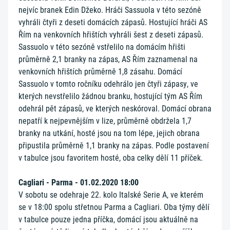
nejvíc branek Edin Džeko. Hráči Sassuola v této sezóně
vyhráli čtyři z deseti domácích zápasů. Hostující hráči AS
Řím na venkovních hřištích vyhráli šest z deseti zápasů.
Sassuolo v této sezóně vstřelilo na domácím hřišti
průměrně 2,1 branky na zápas, AS Řím zaznamenal na
venkovních hřištích průměrně 1,8 zásahu. Domácí
Sassuolo v tomto ročníku odehrálo jen čtyři zápasy, ve
kterých nevstřelilo žádnou branku, hostující tým AS Řím
odehrál pět zápasů, ve kterých neskóroval. Domácí obrana
nepatří k nejpevnějším v lize, průměrně obdržela 1,7
branky na utkání, hosté jsou na tom lépe, jejich obrana
připustila průměrně 1,1 branky na zápas. Podle postavení
v tabulce jsou favoritem hosté, oba celky dělí 11 příček.
Cagliari - Parma - 01.02.2020 18:00
V sobotu se odehraje 22. kolo Italské Serie A, ve kterém
se v 18:00 spolu střetnou Parma a Cagliari. Oba týmy dělí
v tabulce pouze jedna příčka, domácí jsou aktuálně na