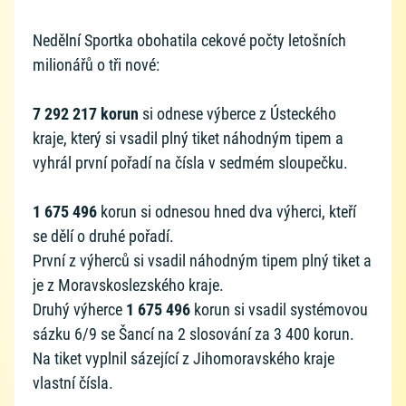
Nedělní Sportka obohatila cekové počty letošních
milionářů o tři nové:
7 292 217 korun
si odnese výberce z Ústeckého
kraje, který si vsadil plný tiket náhodným tipem a
vyhrál první pořadí na čísla v sedmém sloupečku.
1 675 496
korun si odnesou hned dva výherci, kteří
se dělí o druhé pořadí.
První z výherců si vsadil náhodným tipem plný tiket a
je z Moravskoslezského kraje.
Druhý výherce
1 675 496
korun si vsadil systémovou
sázku 6/9 se Šancí na 2 slosování za 3 400 korun.
Na tiket vyplnil sázející z Jihomoravského kraje
vlastní čísla.