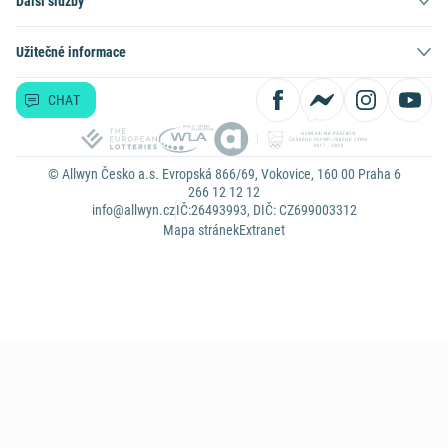
Další služby
Užitečné informace
CHAT
© Allwyn Česko a.s. Evropská 866/69, Vokovice, 160 00 Praha 6
266 12 12 12
info@allwyn.cz
IČ:26493993, DIČ: CZ699003312
Mapa stránek
Extranet