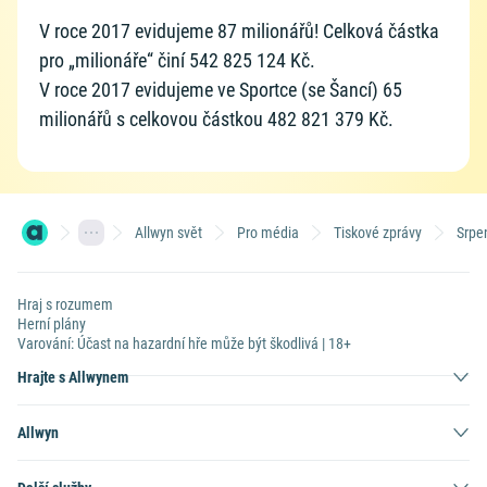
V roce 2017 evidujeme 87 milionářů! Celková částka
pro „milionáře“ činí 542 825 124 Kč.
V roce 2017 evidujeme ve Sportce (se Šancí) 65
milionářů s celkovou částkou 482 821 379 Kč.
Allwyn svět
Pro média
Tiskové zprávy
Srpe
Hraj s rozumem
Herní plány
Varování: Účast na hazardní hře může být škodlivá | 18+
Hrajte s Allwynem
Allwyn