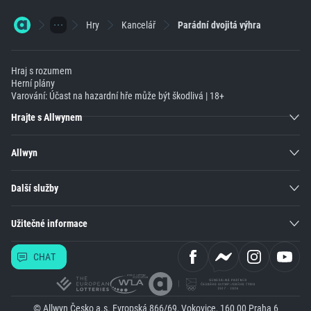
Hry
Kancelář
Parádní dvojitá výhra
Hraj s rozumem
Herní plány
Varování: Účast na hazardní hře může být škodlivá | 18+
Hrajte s Allwynem
Allwyn
Další služby
Užitečné informace
CHAT
© Allwyn Česko a.s. Evropská 866/69, Vokovice, 160 00 Praha 6