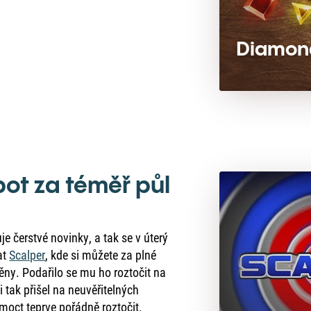
Diamona
pot za téměř půl
je čerstvé novinky, a tak se v úterý
at
Scalper
, kde si můžete za plné
těny. Podařilo se mu ho roztočit na
i tak přišel na neuvěřitelných
 moct teprve pořádně roztočit.