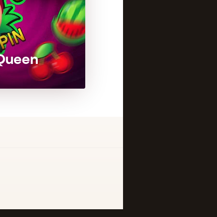
 Queen