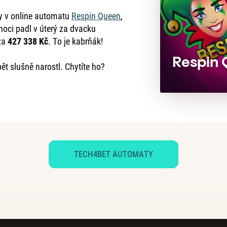
y v online automatu
Respin Queen
,
oci padl v úterý za dvacku
 za
427 338 Kč
. To je kabrňák!
Respin
ět slušně narostl. Chytíte ho?
TECH4BET AUTOMATY