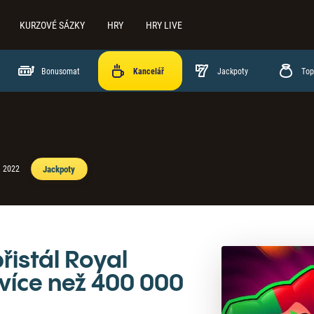
KURZOVÉ SÁZKY
HRY
HRY LIVE
Bonusomat
Jackpoty
Top
Jackpoty
. 2022
řistál Royal
 více než 400 000