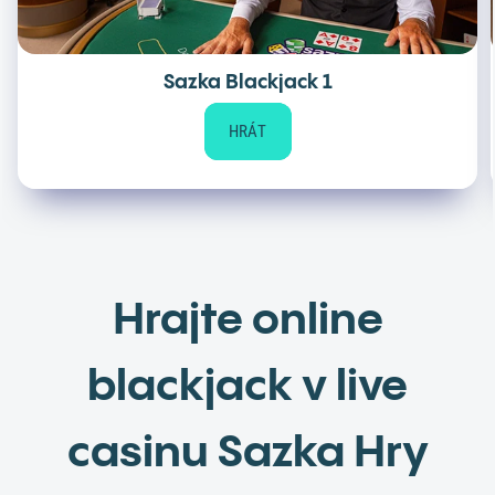
Sazka Blackjack 1
HRÁT
Hrajte online
blackjack v live
casinu Sazka Hry