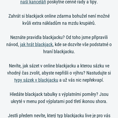
naší kanceláři
poskytne cenné rady a tipy.
Zahrát si blackjack online zdarma bohužel není možné
kvůli extra nákladům na mzdu krupiérů.
Neznáte pravidla blackjacku? Od toho jsme připravili
návod,
jak hrát blackjack
, kde se dozvíte vše podstatné o
hraní blackjacku.
Nevíte, jak sázet v online blackjacku a kterou sázku ve
vhodný čas zvolit, abyste nepřišli o výhru? Nastudujte si
typy sázek v blackjacku
a už vás nic nepřekvapí.
Hledáte blackjack tabulky s výplatními poměry? Jsou
ukryté v menu pod výplatami pod třetí ikonou shora.
Jestli předem nevíte, který typ blackjacku live je pro vás