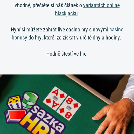
vhodný, přečtěte si náš článek o
variantách online
blackjacku
.
Nyní si můžete zahrát live casino hry s novými
casino
bonusy
do hry, které lze získat v určité dny a hodiny.
Hodně štěstí ve hře!