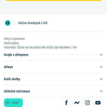
Online blackjack LIVE
Hraj s rozumem
Herní plány
Varování: Účast na hazardní hře může být škodlivá | 18+
Hrajte s Allwynem
Allwyn
Další služby
Užitečné informace
CHAT