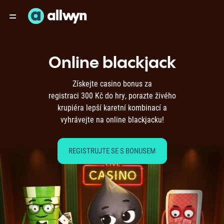
Online blackjack
Získejte casino bonus za
registraci 300 Kč do hry, porazte živého
krupiéra lepší karetní kombinací a
vyhrávejte na online blackjacku!
REGISTRUJTE SE S BONUSEM