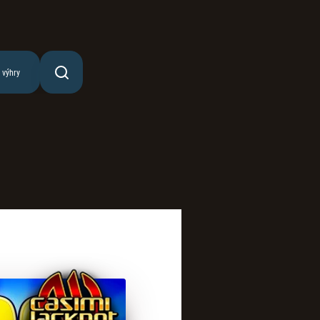
 výhry