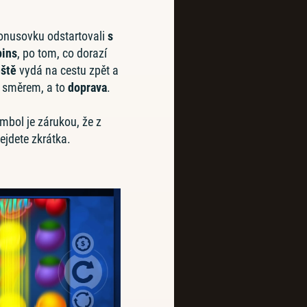
bonusovku odstartovali
s
pins
, po tom, co dorazí
eště
vydá na cestu zpět a
 směrem, a to
doprava
.
bol je zárukou, že z
jdete zkrátka.