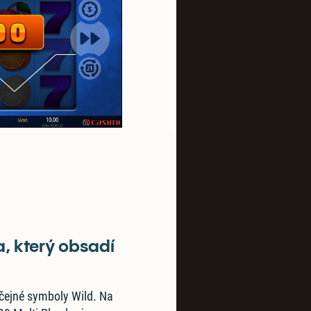
a, který obsadí
ejné symboly Wild. Na