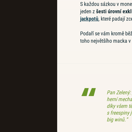
S každou sázkou v mone
jeden z
šesti
úrovní exk
jackpotů
, které padají z
Podaří se vám kromě běžn
toho největšího macka v
Pan Zelený:
herní mecha
díky všem t
s freespiny 
big winů.“