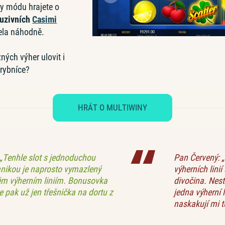
y módu hrajete o
luzivních
Casimi
cela náhodně.
ých výher ulovit i
 rybníce?
HRÁT O MULTIWINY
 „Tenhle slot s jednoduchou
Pan Červený: 
nikou je naprosto vymazlený
výherních linií
ěm výherním liniím. Bonusovka
divočina. Nest
je pak už jen třešnička na dortu z
jedna výherní 
naskakují mi t