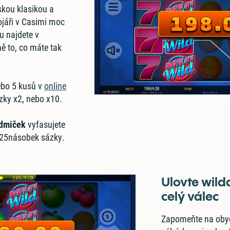
kou klasikou a
ojáři v Casimi moc
u najdete v
ně to, co máte tak
ebo 5 kusů v
online
zky x2, nebo x10.
dmiček
vyfasujete
 25násobek sázky.
Ulovte wild
celý válec
Zapomeňte na obyč