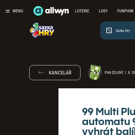
MENU
LOTERIE
LOSY
FUNPARK
Sazka Hry
KANCELÁŘ
PAN ZELENÝ, 1. 8. 2
99 Multi Pl
automatu 9
vyhrát bal