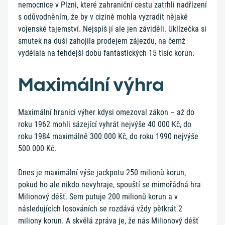
nemocnice v Plzni, které zahraniční cestu zatrhli nadřízení
s odůvodněním, že by v cizině mohla vyzradit nějaké
vojenské tajemství. Nejspíš jí ale jen záviděli. Uklízečka si
smutek na duši zahojila prodejem zájezdu, na čemž
vydělala na tehdejší dobu fantastických 15 tisíc korun.
Maximální výhra
Maximální hranici výher kdysi omezoval zákon – až do
roku 1962 mohli sázející vyhrát nejvýše 40 000 Kč, do
roku 1984 maximálně 300 000 Kč, do roku 1990 nejvýše
500 000 Kč.
Dnes je maximální výše jackpotu 250 milionů korun,
pokud ho ale nikdo nevyhraje, spouští se mimořádná hra
Milionový déšť. Sem putuje 200 milionů korun a v
následujících losováních se rozdává vždy pětkrát 2
miliony korun. A skvělá zpráva je, že nás Milionový déšť