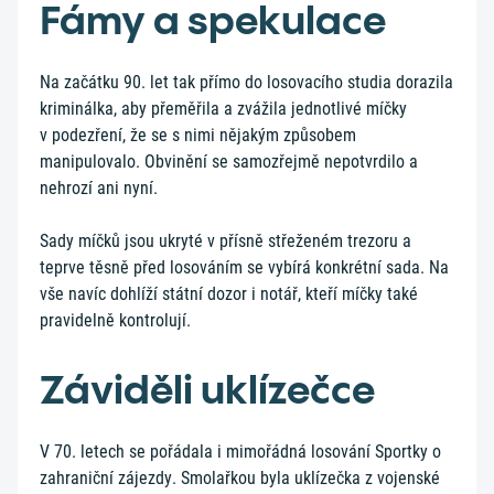
Fámy a spekulace
Na začátku 90. let tak přímo do losovacího studia dorazila
kriminálka, aby přeměřila a zvážila jednotlivé míčky
v podezření, že se s nimi nějakým způsobem
manipulovalo. Obvinění se samozřejmě nepotvrdilo a
nehrozí ani nyní.
Sady míčků jsou ukryté v přísně střeženém trezoru a
teprve těsně před losováním se vybírá konkrétní sada. Na
vše navíc dohlíží státní dozor i notář, kteří míčky také
pravidelně kontrolují.
Záviděli uklízečce
V 70. letech se pořádala i mimořádná losování Sportky o
zahraniční zájezdy. Smolařkou byla uklízečka z vojenské