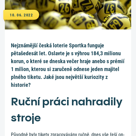
10. 06. 2022
Nejznámější česká loterie Sportka funguje
pětašedesát let. Oslavte je s výhrou 184,3 milionu
korun, o které se dneska večer hraje anebo s prémií
1 milion, kterou si zaručeně odnese jeden majitel
plného tiketu. Jaké jsou největší kuriozity z
historie?
Ruční práci nahradily
stroje
Původně byly tikety zpracovávány ručně, dnes vše řeší on-