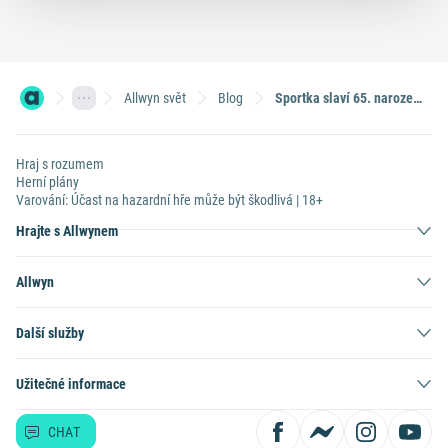
Allwyn svět
Blog
Sportka slaví 65. narozeniny. Tady jsou nejvyšší výhry a kuriozity z historie
Hraj s rozumem
Herní plány
Varování: Účast na hazardní hře může být škodlivá | 18+
Hrajte s Allwynem
Allwyn
Další služby
Užitečné informace
CHAT