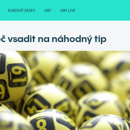
KURZOVÉ SÁZKY
HRY
HRY LIVE
oč vsadit na náhodný tip