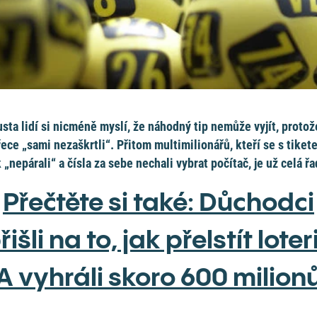
sta lidí si nicméně myslí, že náhodný tip nemůže vyjít, protož
řece „sami nezaškrtli“. Přitom multimilionářů, kteří se s tiket
k „nepárali“ a čísla za sebe nechali vybrat počítač, je už celá řa
Přečtěte si také: Důchodci
řišli na to, jak přelstít loteri
A vyhráli skoro 600 milion