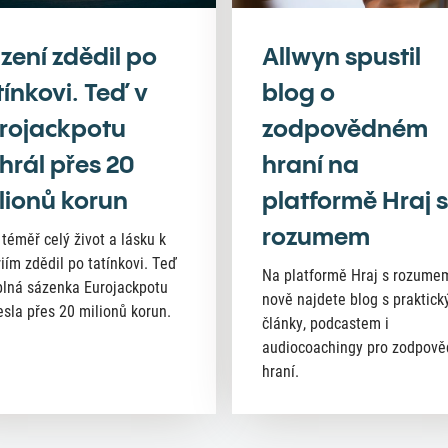
zení zdědil po
Allwyn spustil
tínkovi. Teď v
blog o
rojackpotu
zodpovědném
hrál přes 20
hraní na
lionů korun
platformě Hraj s
rozumem
 téměř celý život a lásku k
riím zdědil po tatínkovi. Teď
Na platformě Hraj s rozume
lná sázenka Eurojackpotu
nově najdete blog s praktick
esla přes 20 milionů korun.
články, podcastem i
audiocoachingy pro zodpov
hraní.