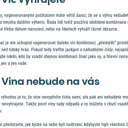
sly, vygenerovanými počítačem máte větší šanci, že se o výhru nebude
 s mnoha dalšími výherci. Řada lidí totiž používá obdobné kombinace č
je třeba datum narození, nebo na tiketech vytváří různé obrazce.
ač je ale schopný vygenerovat daleko víc kombinací, „přemýšlí“ prost
, než lidský hráč. Pokud tedy trefíte jackpot s náhodnými čísly, nejspí
de nikdo, kdo by vsadil stejnou kombinaci čísel jako vy, a hlavní cena
jen a jen vaše.
. Vina nebude na vás
 výhodou je to, že sice nevyplníte čísla sami, ale pak ani nebudete mo
ž nevyhrajete. Takže pocit viny tady odpadá a vy můžete s chutí vsadi
u.
si představte, jak byste na sebe byli naštvaní, kdybyste tipli všechna č