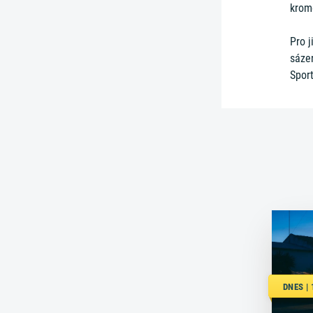
kromě
Pro j
sáze
Sport
DNES |