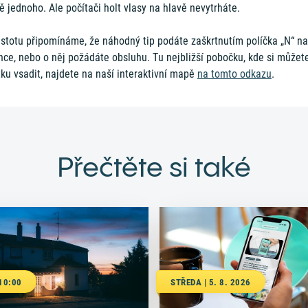
 jednoho. Ale počítači holt vlasy na hlavě nevytrháte.
istotu připomínáme, že náhodný tip podáte zaškrtnutím políčka „N“ na
nce, nebo o něj požádáte obsluhu. Tu nejbližší pobočku, kde si můžet
ku vsadit, najdete na naší interaktivní mapě
na tomto odkazu
.
Přečtěte si také
 10:00
STŘEDA | 5. 8. 2026