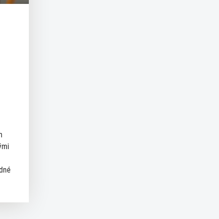
m
ými
ědné