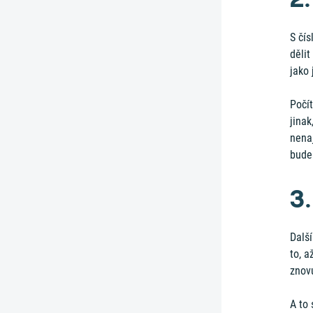
S čí
dělit
jako 
Počít
jinak
nenaj
bude 
3
Další
to, a
znov
A to 