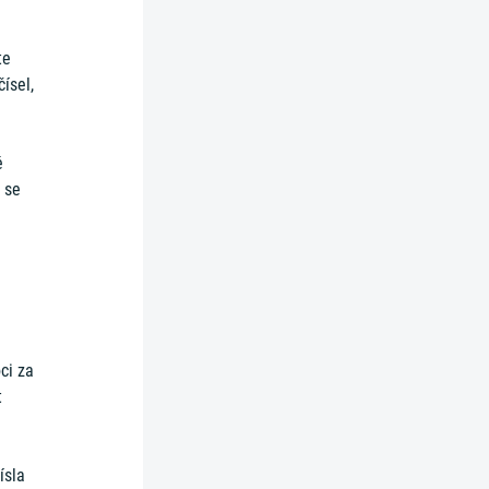
te
ísel,
ě
š se
ci za
t
ísla