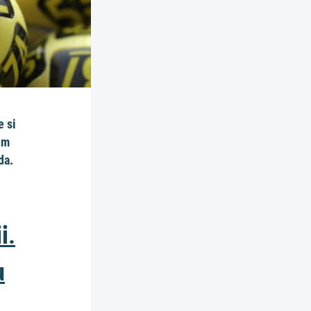
e si
em
da.
i.
ů