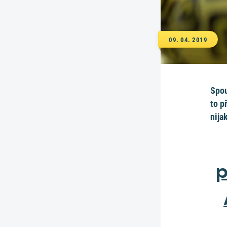
09. 04. 2019
Spou
to p
nija
p