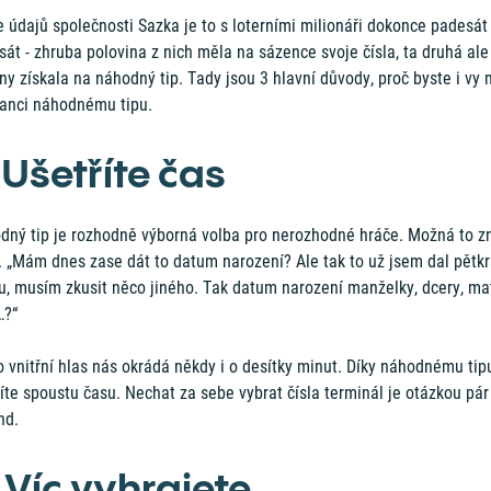
 údajů společnosti Sazka je to s loterními milionáři dokonce padesát
át - zhruba polovina z nich měla na sázence svoje čísla, ta druhá ale
ny získala na náhodný tip. Tady jsou 3 hlavní důvody, proč byste i vy 
šanci náhodnému tipu.
 Ušetříte čas
dný tip je rozhodně výborná volba pro nerozhodné hráče. Možná to z
. „Mám dnes zase dát to datum narození? Ale tak to už jsem dal pětkr
u, musím zkusit něco jiného. Tak datum narození manželky, dcery, ma
…?“
 vnitřní hlas nás okrádá někdy i o desítky minut. Díky náhodnému tip
íte spoustu času. Nechat za sebe vybrat čísla terminál je otázkou pár
nd.
 Víc vyhrajete