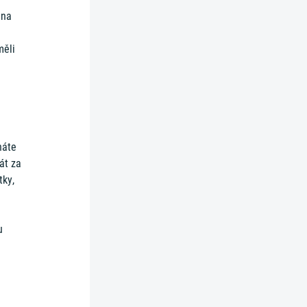
 na
měli
náte
át za
tky,
u