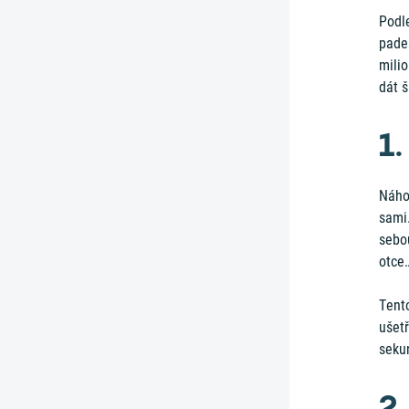
Podle
pades
milio
dát 
1.
Náho
sami
sebo
otce
Tento
ušetř
seku
2.