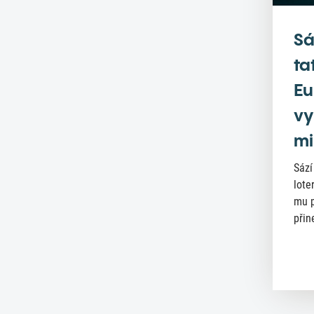
Sá
ta
Eu
vy
mi
Sází
lote
mu p
přin