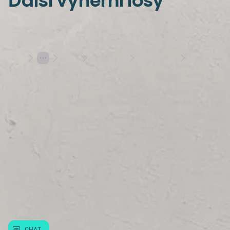
Další výherní losy
Losy
Stírací losy
Výherní losy
Jedno cinknutí, jeden milion
Hraj s rozumem
Herní plány
Varování: Účast na hazardní hře může být škodlivá | 18+
Hrajte s Allwynem
Allwyn
Další služby
Užitečné informace
CHAT