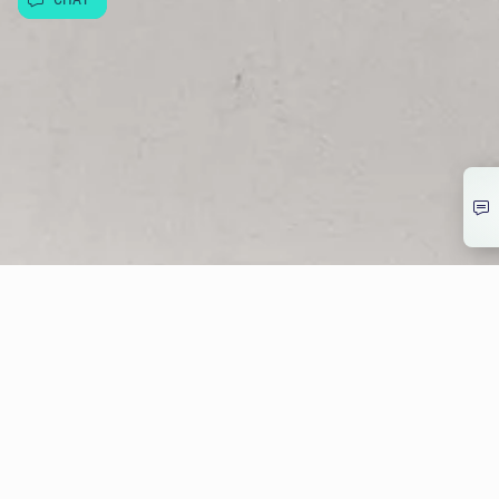
© Allwyn Česko a.s. Evropská 866/69, Vokovice, 160 00 Praha 6
266 12 12 12
info@allwyn.cz
IČ:26493993, DIČ: CZ699003312
Mapa stránek
Extranet