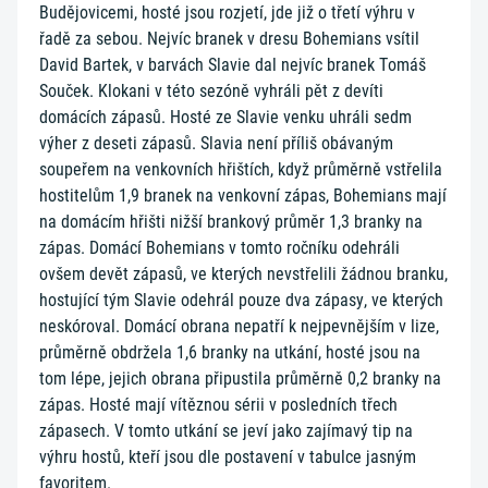
Budějovicemi, hosté jsou rozjetí, jde již o třetí výhru v
řadě za sebou. Nejvíc branek v dresu Bohemians vsítil
David Bartek, v barvách Slavie dal nejvíc branek Tomáš
Souček. Klokani v této sezóně vyhráli pět z devíti
domácích zápasů. Hosté ze Slavie venku uhráli sedm
výher z deseti zápasů. Slavia není příliš obávaným
soupeřem na venkovních hřištích, když průměrně vstřelila
hostitelům 1,9 branek na venkovní zápas, Bohemians mají
na domácím hřišti nižší brankový průměr 1,3 branky na
zápas. Domácí Bohemians v tomto ročníku odehráli
ovšem devět zápasů, ve kterých nevstřelili žádnou branku,
hostující tým Slavie odehrál pouze dva zápasy, ve kterých
neskóroval. Domácí obrana nepatří k nejpevnějším v lize,
průměrně obdržela 1,6 branky na utkání, hosté jsou na
tom lépe, jejich obrana připustila průměrně 0,2 branky na
zápas. Hosté mají vítěznou sérii v posledních třech
zápasech. V tomto utkání se jeví jako zajímavý tip na
výhru hostů, kteří jsou dle postavení v tabulce jasným
favoritem.