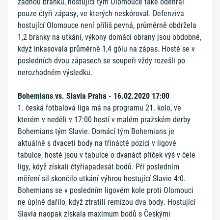
žádnou branku, hostující tým Olomouce také odehrál
pouze čtyři zápasy, ve kterých neskóroval. Defenziva
hostující Olomouce není příliš pevná, průměrně obdržela
1,2 branky na utkání, výkony domácí obrany jsou obdobné,
když inkasovala průměrně 1,4 gólu na zápas. Hosté se v
posledních dvou zápasech se soupeři vždy rozešli po
nerozhodném výsledku.
Bohemians vs. Slavia Praha - 16.02.2020 17:00
1. česká fotbalová liga má na programu 21. kolo, ve
kterém v neděli v 17:00 hostí v malém pražském derby
Bohemians tým Slavie. Domácí tým Bohemians je
aktuálně s dvaceti body na třinácté pozici v ligové
tabulce, hosté jsou v tabulce o dvanáct příček výš v čele
ligy, když získali čtyřiapadesát bodů. Při posledním
měření sil skončilo utkání výhrou hostující Slavie 4:0.
Bohemians se v posledním ligovém kole proti Olomouci
ne úplně dařilo, když ztratili remízou dva body. Hostující
Slavia naopak získala maximum bodů s Českými