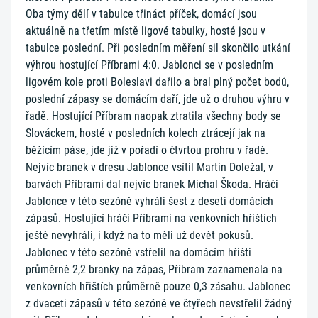
Oba týmy dělí v tabulce třináct příček, domácí jsou
aktuálně na třetím místě ligové tabulky, hosté jsou v
tabulce poslední. Při posledním měření sil skončilo utkání
výhrou hostující Příbrami 4:0. Jablonci se v posledním
ligovém kole proti Boleslavi dařilo a bral plný počet bodů,
poslední zápasy se domácím daří, jde už o druhou výhru v
řadě. Hostující Příbram naopak ztratila všechny body se
Slováckem, hosté v posledních kolech ztrácejí jak na
běžícím páse, jde již v pořadí o čtvrtou prohru v řadě.
Nejvíc branek v dresu Jablonce vsítil Martin Doležal, v
barvách Příbrami dal nejvíc branek Michal Škoda. Hráči
Jablonce v této sezóně vyhráli šest z deseti domácích
zápasů. Hostující hráči Příbrami na venkovních hřištích
ještě nevyhráli, i když na to měli už devět pokusů.
Jablonec v této sezóně vstřelil na domácím hřišti
průměrně 2,2 branky na zápas, Příbram zaznamenala na
venkovních hřištích průměrně pouze 0,3 zásahu. Jablonec
z dvaceti zápasů v této sezóně ve čtyřech nevstřelil žádný