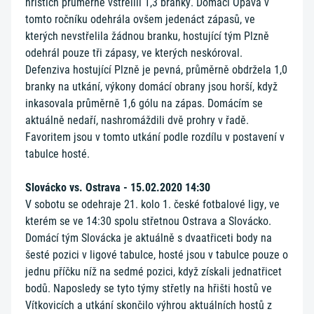
hřištích průměrně vstřelili 1,3 branky. Domácí Opava v
tomto ročníku odehrála ovšem jedenáct zápasů, ve
kterých nevstřelila žádnou branku, hostující tým Plzně
odehrál pouze tři zápasy, ve kterých neskóroval.
Defenziva hostující Plzně je pevná, průměrně obdržela 1,0
branky na utkání, výkony domácí obrany jsou horší, když
inkasovala průměrně 1,6 gólu na zápas. Domácím se
aktuálně nedaří, nashromáždili dvě prohry v řadě.
Favoritem jsou v tomto utkání podle rozdílu v postavení v
tabulce hosté.
Slovácko vs. Ostrava - 15.02.2020 14:30
V sobotu se odehraje 21. kolo 1. české fotbalové ligy, ve
kterém se ve 14:30 spolu střetnou Ostrava a Slovácko.
Domácí tým Slovácka je aktuálně s dvaatřiceti body na
šesté pozici v ligové tabulce, hosté jsou v tabulce pouze o
jednu příčku níž na sedmé pozici, když získali jednatřicet
bodů. Naposledy se tyto týmy střetly na hřišti hostů ve
Vítkovicích a utkání skončilo výhrou aktuálních hostů z