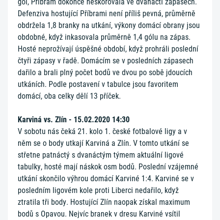
gól, Příbram dokonce neskórovala ve dvanácti zápasech.
Defenziva hostující Příbrami není příliš pevná, průměrně
obdržela 1,8 branky na utkání, výkony domácí obrany jsou
obdobné, když inkasovala průměrně 1,4 gólu na zápas.
Hosté neprožívají úspěšné období, když prohráli poslední
čtyři zápasy v řadě. Domácím se v posledních zápasech
dařilo a brali plný počet bodů ve dvou po sobě jdoucích
utkáních. Podle postavení v tabulce jsou favoritem
domácí, oba celky dělí 13 příček.
Karviná vs. Zlín - 15.02.2020 14:30
V sobotu nás čeká 21. kolo 1. české fotbalové ligy a v
něm se o body utkají Karviná a Zlín. V tomto utkání se
střetne patnáctý s dvanáctým týmem aktuální ligové
tabulky, hosté mají náskok osm bodů. Poslední vzájemné
utkání skončilo výhrou domácí Karviné 1:4. Karviné se v
posledním ligovém kole proti Liberci nedařilo, když
ztratila tři body. Hostující Zlín naopak získal maximum
bodů s Opavou. Nejvíc branek v dresu Karviné vsítil