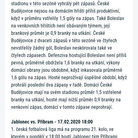
stadionu v této sezóně vyhrály pět zápasů. České
Budějovice nejsou na domácím hřišti příliš produktivní,
když v průměru vstřelily 1,5 góly na zápas. Také Boleslav
na venkovních hřištích není obávaným týmem, její
brankový průměr je 0,9 branky na utkání. České
Budějovice z dvaceti zápasů v této sezóně ve čtyřech
nevstřelily žádný gól, Boleslav neskórovala také ve
čtyřech zápasech. Defenziva hostující Boleslavi není příliš
pevná, průměrně obdržela 1,6 branky na utkání, výkony
domácí obrany jsou obdobné, když inkasovala průměrně
1,6 gólu na zápas. Hosté neprožívají úspěšné období, když
prohráli poslední dva zápasy v řadě. Domácí České
Budějovice mají na svém stadionu průměr 1,5 vstřelené
branky na utkání, hosté mají nižší průměr 0,9 branky na
venkovní zápas, domácí v tomto zápase neprohrají.
Jablonec vs. Příbram - 17.02.2020 18:00
1. česká fotbalová liga má na programu 21. kolo, ve
kterém v pondělí v 18:00 hostí Jablonec tým Příbrami.