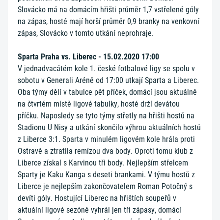
Slovácko má na domácím hřišti průměr 1,7 vstřelené góly
na zápas, hosté mají horší průměr 0,9 branky na venkovní
zápas, Slovácko v tomto utkání neprohraje.
Sparta Praha vs. Liberec - 15.02.2020 17:00
V jednadvacátém kole 1. české fotbalové ligy se spolu v
sobotu v Generali Aréně od 17:00 utkají Sparta a Liberec.
Oba týmy dělí v tabulce pět příček, domácí jsou aktuálně
na čtvrtém místě ligové tabulky, hosté drží devátou
příčku. Naposledy se tyto týmy střetly na hřišti hostů na
Stadionu U Nisy a utkání skončilo výhrou aktuálních hostů
z Liberce 3:1. Sparta v minulém ligovém kole hrála proti
Ostravě a ztratila remízou dva body. Oproti tomu klub z
Liberce získal s Karvinou tři body. Nejlepším střelcem
Sparty je Kaku Kanga s deseti brankami. V týmu hostů z
Liberce je nejlepším zakončovatelem Roman Potočný s
devíti góly. Hostující Liberec na hřištích soupeřů v
aktuální ligové sezóně vyhrál jen tři zápasy, domácí