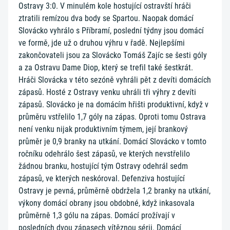
Ostravy 3:0. V minulém kole hostující ostravští hráči
ztratili remízou dva body se Spartou. Naopak domácí
Slovácko vyhrálo s Příbramí, poslední týdny jsou domácí
ve formě, jde už o druhou výhru v řadě. Nejlepšími
zakončovateli jsou za Slovácko Tomáš Zajíc se šesti góly
a za Ostravu Dame Diop, který se trefil také šestkrát.
Hráči Slovácka v této sezóně vyhráli pět z devíti domácích
zápasů. Hosté z Ostravy venku uhráli tři výhry z devíti
zápasů. Slovácko je na domácím hřišti produktivní, když v
průměru vstřelilo 1,7 góly na zápas. Oproti tomu Ostrava
není venku nijak produktivním týmem, její brankový
průměr je 0,9 branky na utkání. Domácí Slovácko v tomto
ročníku odehrálo šest zápasů, ve kterých nevstřelilo
žádnou branku, hostující tým Ostravy odehrál sedm
zápasů, ve kterých neskóroval. Defenziva hostující
Ostravy je pevná, průměrně obdržela 1,2 branky na utkání,
výkony domácí obrany jsou obdobné, když inkasovala
průměrně 1,3 gólu na zápas. Domácí prožívají v
posledních dvou zápasech vítěznou sérii. Domácí