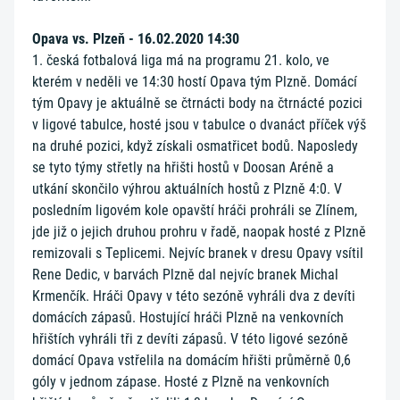
Opava vs. Plzeň - 16.02.2020 14:30
1. česká fotbalová liga má na programu 21. kolo, ve
kterém v neděli ve 14:30 hostí Opava tým Plzně. Domácí
tým Opavy je aktuálně se čtrnácti body na čtrnácté pozici
v ligové tabulce, hosté jsou v tabulce o dvanáct příček výš
na druhé pozici, když získali osmatřicet bodů. Naposledy
se tyto týmy střetly na hřišti hostů v Doosan Aréně a
utkání skončilo výhrou aktuálních hostů z Plzně 4:0. V
posledním ligovém kole opavští hráči prohráli se Zlínem,
jde již o jejich druhou prohru v řadě, naopak hosté z Plzně
remizovali s Teplicemi. Nejvíc branek v dresu Opavy vsítil
Rene Dedic, v barvách Plzně dal nejvíc branek Michal
Krmenčík. Hráči Opavy v této sezóně vyhráli dva z devíti
domácích zápasů. Hostující hráči Plzně na venkovních
hřištích vyhráli tři z devíti zápasů. V této ligové sezóně
domácí Opava vstřelila na domácím hřišti průměrně 0,6
góly v jednom zápase. Hosté z Plzně na venkovních