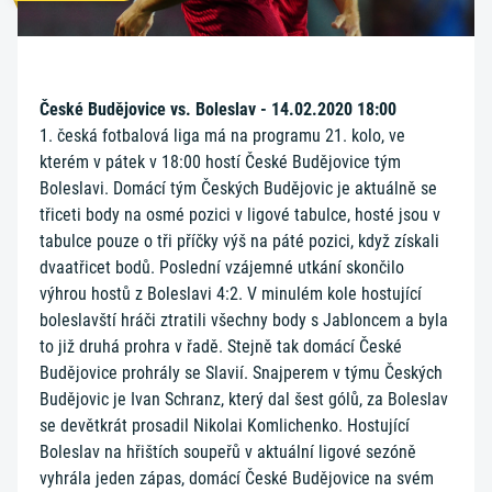
České Budějovice vs. Boleslav - 14.02.2020 18:00
1. česká fotbalová liga má na programu 21. kolo, ve
kterém v pátek v 18:00 hostí České Budějovice tým
Boleslavi. Domácí tým Českých Budějovic je aktuálně se
třiceti body na osmé pozici v ligové tabulce, hosté jsou v
tabulce pouze o tři příčky výš na páté pozici, když získali
dvaatřicet bodů. Poslední vzájemné utkání skončilo
výhrou hostů z Boleslavi 4:2. V minulém kole hostující
boleslavští hráči ztratili všechny body s Jabloncem a byla
to již druhá prohra v řadě. Stejně tak domácí České
Budějovice prohrály se Slavií. Snajperem v týmu Českých
Budějovic je Ivan Schranz, který dal šest gólů, za Boleslav
se devětkrát prosadil Nikolai Komlichenko. Hostující
Boleslav na hřištích soupeřů v aktuální ligové sezóně
vyhrála jeden zápas, domácí České Budějovice na svém