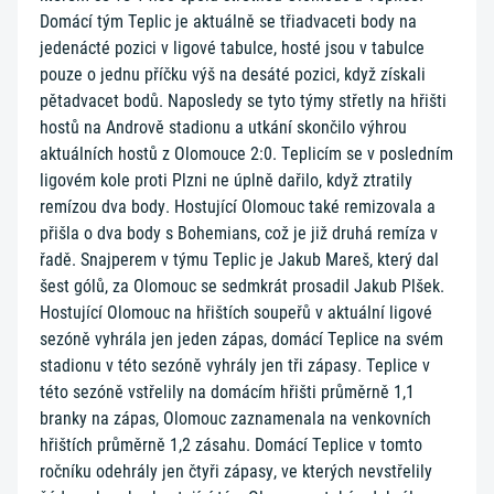
Domácí tým Teplic je aktuálně se třiadvaceti body na
jedenácté pozici v ligové tabulce, hosté jsou v tabulce
pouze o jednu příčku výš na desáté pozici, když získali
pětadvacet bodů. Naposledy se tyto týmy střetly na hřišti
hostů na Andrově stadionu a utkání skončilo výhrou
aktuálních hostů z Olomouce 2:0. Teplicím se v posledním
ligovém kole proti Plzni ne úplně dařilo, když ztratily
remízou dva body. Hostující Olomouc také remizovala a
přišla o dva body s Bohemians, což je již druhá remíza v
řadě. Snajperem v týmu Teplic je Jakub Mareš, který dal
šest gólů, za Olomouc se sedmkrát prosadil Jakub Plšek.
Hostující Olomouc na hřištích soupeřů v aktuální ligové
sezóně vyhrála jen jeden zápas, domácí Teplice na svém
stadionu v této sezóně vyhrály jen tři zápasy. Teplice v
této sezóně vstřelily na domácím hřišti průměrně 1,1
branky na zápas, Olomouc zaznamenala na venkovních
hřištích průměrně 1,2 zásahu. Domácí Teplice v tomto
ročníku odehrály jen čtyři zápasy, ve kterých nevstřelily