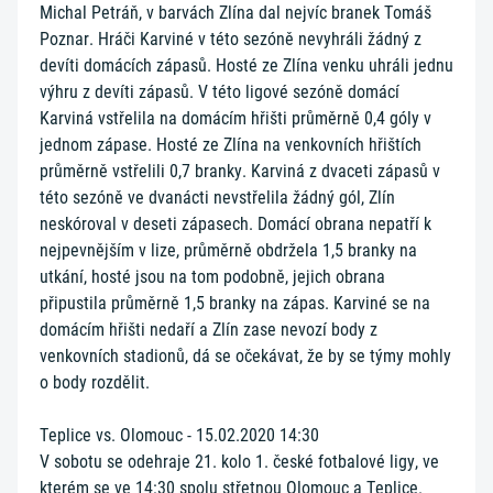
Michal Petráň, v barvách Zlína dal nejvíc branek Tomáš
Poznar. Hráči Karviné v této sezóně nevyhráli žádný z
devíti domácích zápasů. Hosté ze Zlína venku uhráli jednu
výhru z devíti zápasů. V této ligové sezóně domácí
Karviná vstřelila na domácím hřišti průměrně 0,4 góly v
jednom zápase. Hosté ze Zlína na venkovních hřištích
průměrně vstřelili 0,7 branky. Karviná z dvaceti zápasů v
této sezóně ve dvanácti nevstřelila žádný gól, Zlín
neskóroval v deseti zápasech. Domácí obrana nepatří k
nejpevnějším v lize, průměrně obdržela 1,5 branky na
utkání, hosté jsou na tom podobně, jejich obrana
připustila průměrně 1,5 branky na zápas. Karviné se na
domácím hřišti nedaří a Zlín zase nevozí body z
venkovních stadionů, dá se očekávat, že by se týmy mohly
o body rozdělit.
Teplice vs. Olomouc - 15.02.2020 14:30
V sobotu se odehraje 21. kolo 1. české fotbalové ligy, ve
kterém se ve 14:30 spolu střetnou Olomouc a Teplice.