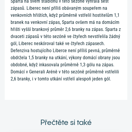
Sparta na svém stadionu v této sezóně vyhrála šest
zápasů. Liberec není příliš obávaným soupeřem na
venkovních hřištích, když průměrně vstřelil hostitelům 1,1
branek na venkovní zápas, Sparta ovšem má na domácím
hřišti vyšší brankový průměr 2,6 branky na zápas. Sparta z
dvaceti zápasů v této sezóně ve čtyřech nevstřelila žádný
gól, Liberec neskóroval také ve čtyřech zápasech.
Defenziva hostujícího Liberce není příliš pevná, průměrně
obdržela 1,5 branky na utkání, výkony domácí obrany jsou
obdobné, když inkasovala průměrně 1,3 gólu na zápas.
Domácí v Generali Aréně v této sezóně průměrně vstřelili
2,6 branky, i v tomto utkání vstřelí alespoň jeden gól.
Přečtěte si také